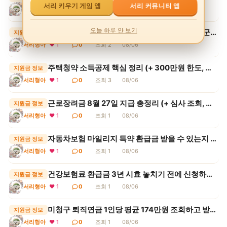
서리 커뮤니티 앱
서리 키우기 게임 앱
서리형아
❤ 1
0
조회 2
08/07
오늘 하루 안 보기
국민연금 크레딧 3종 완벽 정리 (+ 출산크레딧, 군복무크레딧, 실업크레딧, 2026년 확대)
지원금 정보
서리형아
❤ 1
0
조회 2
08/06
주택청약 소득공제 핵심 정리 (+ 300만원 한도, 무주택확인서, 총급여 기준, 중도해지 추징)
지원금 정보
서리형아
❤ 1
0
조회 3
08/06
근로장려금 8월 27일 지급 총정리 (+ 심사 조회, 감액 사유, 계좌 오류, 기한 후 신청)
지원금 정보
서리형아
❤ 1
0
조회 1
08/06
자동차보험 마일리지 특약 환급금 받을 수 있는지 여부 확인
지원금 정보
서리형아
❤ 1
0
조회 1
08/06
건강보험료 환급금 3년 시효 놓치기 전에 신청하는 법 (과오납 조회, 이중납부 정산, 자동지급 등록)
지원금 정보
서리형아
❤ 1
0
조회 1
08/06
미청구 퇴직연금 1인당 평균 174만원 조회하고 받는 순서
지원금 정보
서리형아
❤ 1
0
조회 1
08/06