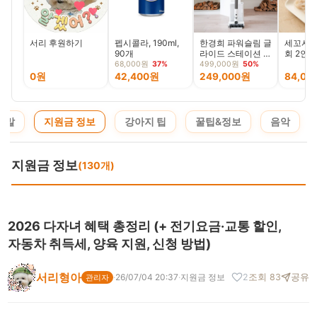
서리 후원하기
펩시콜라, 190ml,
한경희 파워슬림 글
세꼬시 
90개
라이드 스테이션 무
회 2인
선 진공청소기,
450g, 
68,000원
37%
499,000원
50%
HTVC-3000, 1개
0원
42,400원
249,000원
84,00
 말
지원금 정보
강아지 팁
꿀팁&정보
음악
지원금 정보
(130개)
2026 다자녀 혜택 총정리 (+ 전기요금·교통 할인,
자동차 취득세, 양육 지원, 신청 방법)
서리형아
·
26/07/04 20:37
·
지원금 정보
2
조회 83
공유
관리자