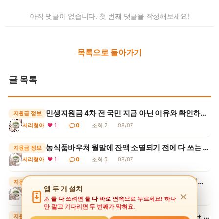
아직 댓글이 없습니다. 첫 번째 댓글을 작성해보세요!
목록으로 돌아가기
글 목록
민생지원금 4차 전 국민 지급 아닌 이유와 확인하는 곳
지원금 정보
서리형아
❤ 1
0
조회 2
08/07
농식품바우처 월말에 잔액 소멸되기 전에 다 쓰는 결제 방법
지원금 정보
서리형아
❤ 1
0
조회 5
08/07
농식품바우처 신청 한눈에 보기 (+ 지원 대상, 청년 확대, 사용처, 구매 제외 품목)
지원금 정보
앱 두 개 설치
서리형아
❤ 1
0
조회 2
08/07
✕
둘 다
쓰려면
둘 다 바로 연속
으로 누르세요! 하나
만 깔고 기다리면 두 번째가 막혀요.
소상공인 전기요금 분할납부 신청 한눈에 보기 (+ 신청 자격, 50% 선납 후 분납, 제출 서류, 자동 취소 사유)
지원금 정보