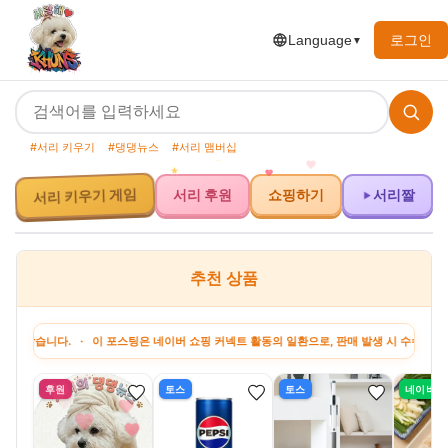
로그인
Language
▼
#서리 키우기
#댕댕뉴스
#서리 맴버십
서리 키우기 게임
서리 후원
쇼핑하기
서리짤
추천 상품
 · 이 포스팅은 네이버 쇼핑 커넥트 활동의 일환으로, 판매 발생 시 수수료를 제공받습니다
후원
토스
토스
네이버