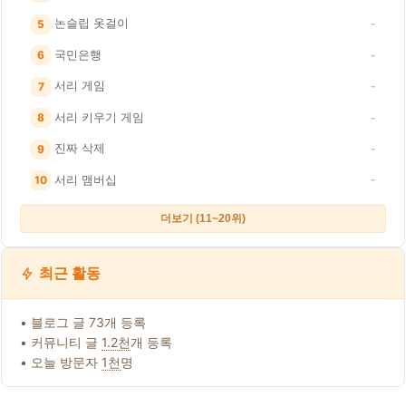
논슬립 옷걸이
5
-
국민은행
6
-
서리 게임
7
-
서리 키우기 게임
8
-
진짜 삭제
9
-
서리 맴버십
10
-
더보기 (11~20위)
최근 활동
• 블로그 글 73개 등록
• 커뮤니티 글
1.2천
개 등록
• 오늘 방문자
1천
명