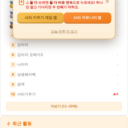
✕
둘 다
쓰려면
둘 다 바로 연속
으로 누르세요! 하나
서리형아
-
만 깔고 기다리면 두 번째가 막혀요.
서리키우기게임
-
서리 커뮤니티 앱
서리 키우기 게임 앱
서리화이팅
-
오늘 하루 안 보기
논슬립 옷걸이
4
-
강아지
5
-
강아지 오메가3
6
-
나이키
7
-
상생페이백
8
-
검색
9
-
서리기우기
10
▲6
더보기 (11~20위)
최근 활동