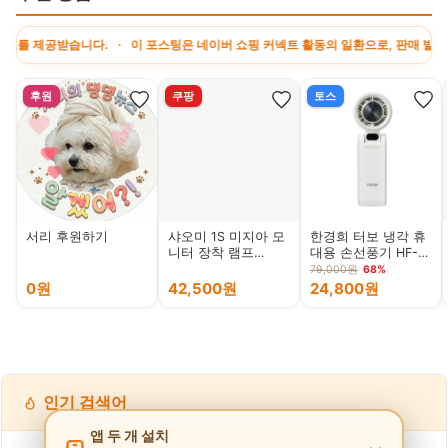
제공받습니다. · 이 포스팅은 네이버 쇼핑 커넥트 활동의 일환으로, 판매 발생 시 
후원
쿠팡
토스
서리 후원하기
샤오미 1S 미지아 모
한경희 터보 냉각 휴
니터 장착 램프
대용 손선풍기 HF-
MJGJD02YL
T50F, 밀키화이트, 1
79,000원
68%
개
0원
42,500원
24,800원
인기 검색어
앱 두 개 설치