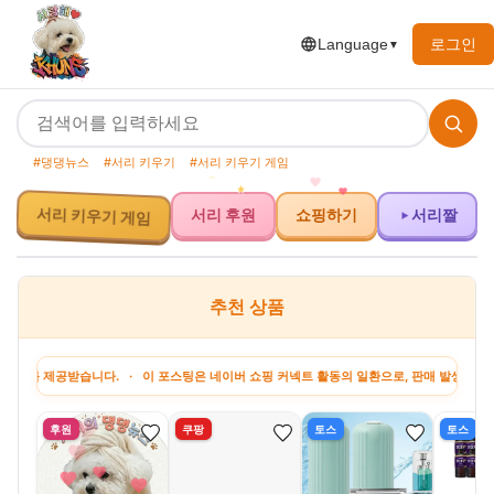
로그인
Language
▼
#댕댕뉴스
#서리 키우기
#서리 키우기 게임
서리 키우기 게임
서리 후원
쇼핑하기
서리짤
추천 상품
 제공받습니다. · 이 포스팅은 네이버 쇼핑 커넥트 활동의 일환으로, 판매 발생 시 수수료
후원
쿠팡
토스
토스