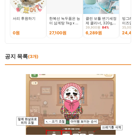
서리 후원하기
한복선 녹두품은 능
클린 보틀 변기세정
빙그레 
이 삼계탕 1kg x 4
제 클리너, 320g, 4
이즈업 
팩(국내산 닭, 찹쌀,
개
넛 아메
39,900원
84%
35,000
마늘, 여름철 대표
600ml,
0원
27,100원
6,289원
24,40
보양식)
공지 목록
(3개)