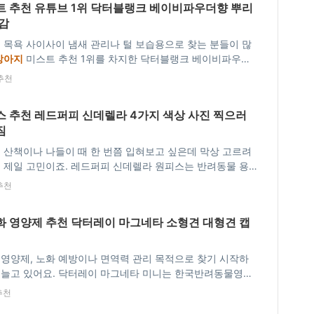
 추천 유튜브 1위 닥터블랭크 베이비파우더향 뿌리
감
 목욕 사이사이 냄새 관리나 털 보습용으로 찾는 분들이 많
강아지
미스트 추천 1위를 차지한 닥터블랭크 베이비파우더
향기가 오래가고 털에 윤기까지 살아난다는 말이 꾸준히 나오
추천
.
강아지
미스트 추천 닥터블랭크 & HAMI…
 추천 레드퍼피 신데렐라 4가지 색상 사진 찍으러
짐
 산책이나 나들이 때 한 번쯤 입혀보고 싶은데 막상 고르려
이 제일 고민이죠. 레드퍼피 신데렐라 원피스는 반려동물 용
 브랜드 레드퍼피에서 만든
강아지
원피스로, 4가지 색상으로
추천
서
강아지
털 색깔에 맞게 고를 수 있어요.…
 영양제 추천 닥터레이 마그네타 소형견 대형견 캡
영양제, 노화 예방이나 면역력 관리 목적으로 찾기 시작하
 늘고 있어요. 닥터레이 마그네타 미니는 한국반려동물영양
 반려동물 전용 항산화 영양제로, 소형견부터 대형견까지 작
추천
 하나로 편하게 급여할 수 있어요.
강아지
항산…