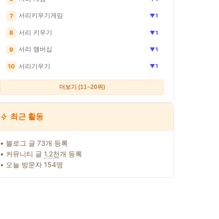
지 파스
하림펫푸드 강아지
클라우더 강아지 장
냥멍 바스락북 
놀이 로
더리얼 용가리 멍치
난감 봉제 인형 장난
지 혼자놀기 소
서리키우기게임
7
▼1
6종 세트
킨 냉동 간식
감 구성, 혼합색상, 1
는 신문책 장난
개
9,170원
9,500원
9,700원
서리 키우기
8
▼1
서리 맴버십
9
▼1
서리기우기
10
▼1
더보기 (11~20위)
최근 활동
• 블로그 글 73개 등록
• 커뮤니티 글
1.2천
개 등록
• 오늘 방문자 154명