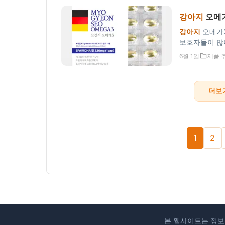
강아지
오메가
강아지
오메가3
보호자들이 많
rTG형 순도 8
6월 1일
제품 
요.
강아지
오메
더보기
1
2
본 웹사이트는 정보