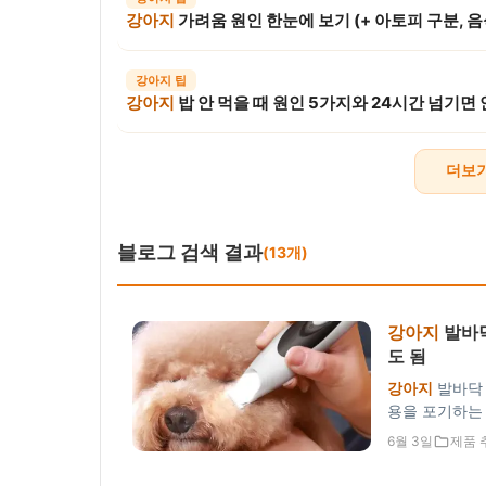
강아지
가려움 원인 한눈에 보기 (+ 아토피 구분, 음식 알레르기, 제한식이 8주,
강아지 팁
강아지
밥 안 먹을 때 원인 5가지와 24시간 넘기면 안 
더보기 
블로그 검색 결과
(13개)
강아지
발바닥
도 됨
강아지
발바닥 
용을 포기하는 분
소음에 LED 
6월 3일
제품 
서 직접 미용할