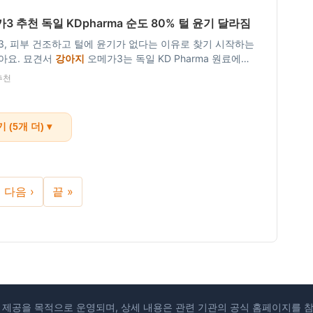
3 추천 독일 KDpharma 순도 80% 털 윤기 달라짐
, 피부 건조하고 털에 윤기가 없다는 이유로 찾기 시작하는
아요. 묘견서
강아지
오메가3는 독일 KD Pharma 원료에
0%로, 캡슐당 EPA+DHA 320mg이 담긴 IFOS 인증 제품이에
추천
가3 추천 묘견서…
 (5개 더) ▾
다음 ›
끝 »
 제공을 목적으로 운영되며, 상세 내용은 관련 기관의 공식 홈페이지를 