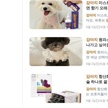
강아지
미스트
면 향기 오래
강아지
미스트,
아요. 유튜브
향은 뿌리면 
6월 3일
제품 
는 제품이에요
강아지
원피스
나가고 싶어
강아지
원피스,
면 색상 선택
품 업계 1등
6월 2일
제품 
출시돼 있어
강아지
항산화
슐 하나로 끝
강아지
항산화 
는 보호자들이
연구소가 만든
6월 1일
제품 
아진 미니 캡슐