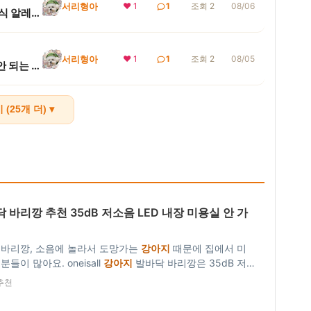
서리형아
❤ 1
1
조회 2
08/06
 병원 ...
서리형아
❤ 1
1
조회 2
08/05
되는 이유
(25개 더) ▾
 바리깡 추천 35dB 저소음 LED 내장 미용실 안 가
바리깡, 소음에 놀라서 도망가는
강아지
때문에 집에서 미
들이 많아요. oneisall
강아지
발바닥 바리깡은 35dB 저
조명까지 내장돼 있어서 좁은 발바닥을 정확하게 보면서 집에
추천
 수 있어요.
강아지
발바닥 바리…