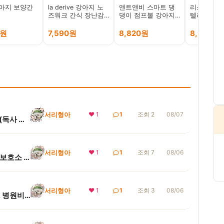
아지 보양간
la derive 강아지 노
앤트앤비 스마트 댕
리스펫 강아
즈워크 간식 장난감
댕이 점프볼 강아지
텔러버 터그
간식볼
고양이 장난감
프 장난감 
0원
7,590원
8,820원
8,990원
서리형아
❤ 1
1
조회 2
08/07
 항독...
서리형아
❤ 1
1
조회 7
08/06
 반환 절차)
서리형아
❤ 1
1
조회 3
08/06
 총액 계산)