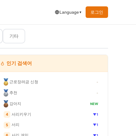
로그인
Language
▼
기타
인기 검색어
근로장려금 신청
환으로, 이에 따른 일정액의 수수료를 제공받습니다. · 이 포스팅은 쿠팡 파트너스 
-
추천
-
쿠팡
쿠팡
쿠팡
강아지
NEW
서리키우기
4
▼1
서리
5
▼1
서리 게임
6
▼1