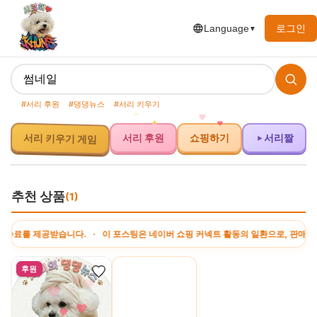
로그인
Language
▼
#서리 후원
#댕댕뉴스
#서리 키우기
서리 키우기 게임
서리 후원
쇼핑하기
서리짤
추천 상품
(1)
료를 제공받습니다. · 이 포스팅은 네이버 쇼핑 커넥트 활동의 일환으로, 판매 발생
후원