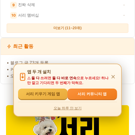
진짜 삭제
9
-
서리 맴버십
10
-
더보기 (11~20위)
최근 활동
• 블로그 글 73개 등록
• 커뮤니티 글
1.2천
개 등록
앱 두 개 설치
• 오늘 방문자 875명
✕
둘 다
쓰려면
둘 다 바로 연속
으로 누르세요! 하나
만 깔고 기다리면 두 번째가 막혀요.
서리 커뮤니티 앱
서리 키우기 게임 앱
오늘 하루 안 보기