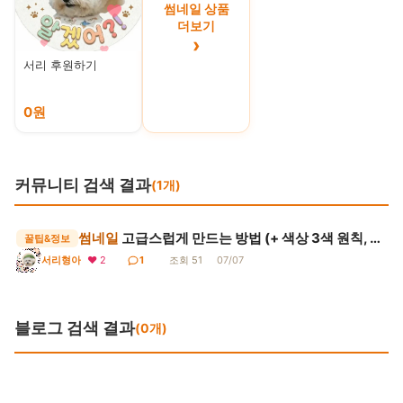
썸네일 상품
더보기
›
서리 후원하기
0원
커뮤니티 검색 결과
(1개)
썸네일
고급스럽게 만드는 방법 (+ 색상 3색 원칙, 폰트 조합, 그림자 효과, 제작 단계...
꿀팁&정보
❤ 2
1
조회 51
07/07
서리형아
블로그 검색 결과
(0개)