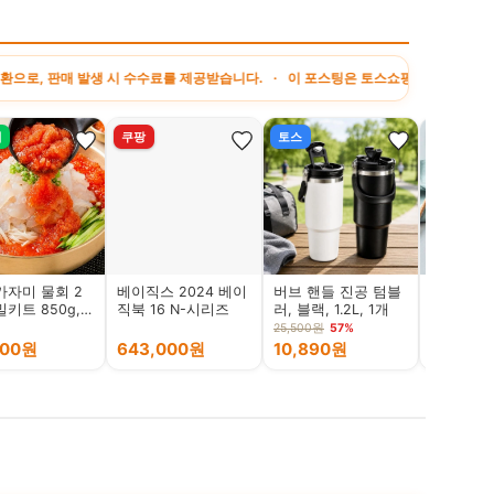
발생 시 수수료를 제공받습니다. · 이 포스팅은 토스쇼핑 쉐어링크 활동의 일환으로,
버
쿠팡
토스
네이버
가자미 물회 2
베이직스 2024 베이
버브 핸들 진공 텀블
잇츠온 단
키트 850g, 2
직북 16 N-시리즈
러, 블랙, 1.2L, 1개
드(229g)
25,500원
57%
000원
643,000원
10,890원
5,900