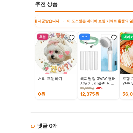
추천 상품
 수수료를 제공받습니다. · 이 포스팅은 네이버 쇼핑 커넥트 활동의 일환으로, 판매 
후원
토스
네이
서리 후원하기
해피달링 3WAY 필터
포항 
샤워기, 리플랜 민트,
인분 밀
필터 4P+리필세트, 1
개
23,000원
46%
개
0원
12,375원
56,
댓글
0
개