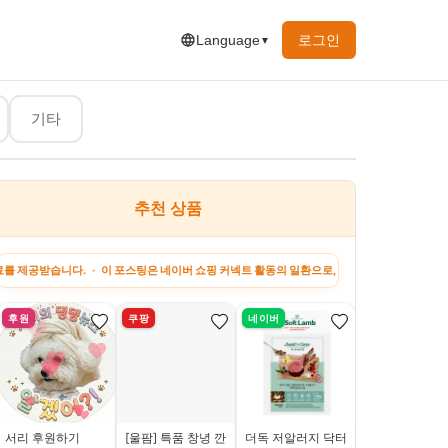
로그인
Language
▼
기타
추천 상품
. · 이 포스팅은 네이버 쇼핑 커넥트 활동의 일환으로, 판매 발생 시 수수료를 제공받습니다.
후원
쿠팡
네이버
네이버
서리 후원하기
[울팜] 특품 창녕 깐
더독 저알러지 닥터
[인기 5종 구성]