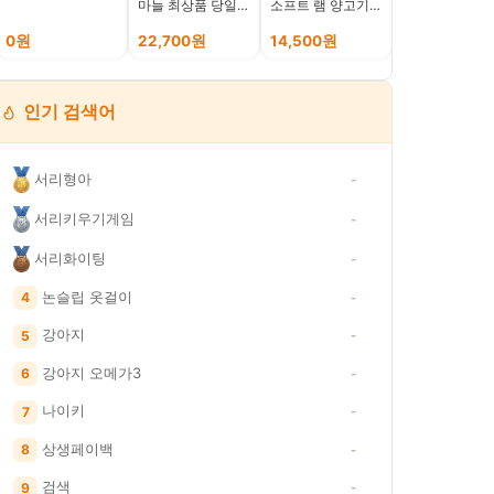
마늘 최상품 당일제
소프트 램 양고기
그레·해태 아이
조
1.2kg (전견용)
림 종합세트 (
나/비비빅/누가
0원
22,700원
14,500원
29,000원
쌍쌍바/쿠앤크)
40개
인기 검색어
서리형아
-
서리키우기게임
-
서리화이팅
-
논슬립 옷걸이
4
-
강아지
5
-
강아지 오메가3
6
-
나이키
7
-
상생페이백
8
-
검색
9
-