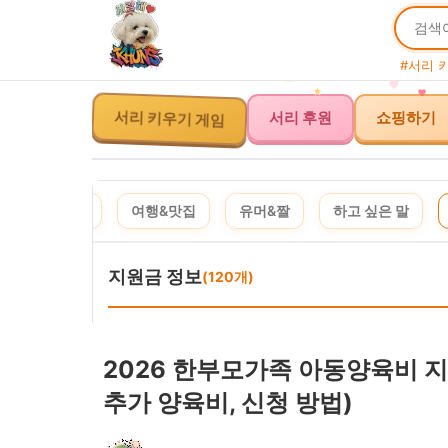
#서리 
서리 후원
쇼핑하기
서리 키우기 게임
제품 추천
여행&맛집
유머&짤
하고 싶은 말
지원금 정보
(120개)
2026 한부모가족 아동양육비 지원
추가 양육비, 신청 방법)