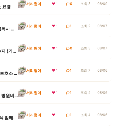
서리형아
❤ 1
0
조회 3
08/09
는 요령
서리형아
❤ 1
1
조회 2
08/07
강아지 산책 중 뱀에 물렸을 때 병원 가기 전 대처법 (독사 구분, 절대 금지 행동, 항독소)
서리형아
❤ 1
0
조회 3
08/07
맹견 사육허가 안 받고 키우다 적발되면 어떻게 되는지 (기질평가 비용, 신청 요건, 벌금 기준)
서리형아
❤ 1
1
조회 7
08/06
강아지 잃어버렸을 때 완벽 정리 (+ 분실신고 10일, 보호소 공고, 인식표, 반환 절차)
서리형아
❤ 1
1
조회 4
08/06
강아지 키우는 비용 총정리 (+ 월 양육비, 초기 비용, 병원비, 1년 총액 계산)
서리형아
❤ 1
1
조회 4
08/06
강아지 가려움 원인 한눈에 보기 (+ 아토피 구분, 음식 알레르기, 제한식이 8주, 병원 갈 시점)