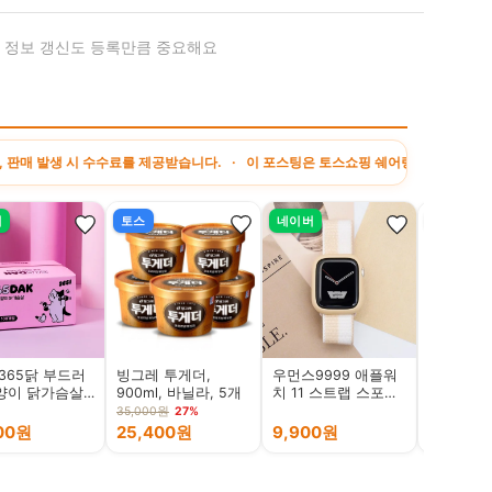
· 정보 갱신도 등록만큼 중요해요
시 수수료를 제공받습니다. · 이 포스팅은 토스쇼핑 쉐어링크 활동의 일환으로, 이에 
버
토스
네이버
토스
 365닭 부드러
빙그레 투게더,
우먼스9999 애플워
디월트 20
양이 닭가슴살
900ml, 바닐라, 5개
치 11 스트랩 스포츠
러쉬리스
살, 22g, 100
루프 울트라 10 9 8 7
드라이버 
35,000원
27%
399,000원
6 SE 5 4 3 2 1 호환
DCD799P
900원
25,400원
9,900원
274,00
밴드 시계줄