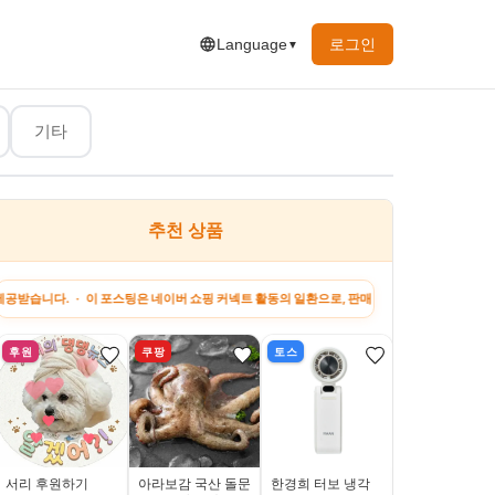
로그인
Language
▼
기타
추천 상품
· 이 포스팅은 네이버 쇼핑 커넥트 활동의 일환으로, 판매 발생 시 수수료를 제공받습니다. · 
후원
쿠팡
토스
네이버
서리 후원하기
아라보감 국산 돌문
한경희 터보 냉각
[N배송] 자연