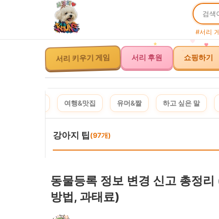
#서리 
서리 키우기 게임
서리 후원
쇼핑하기
제품 추천
여행&맛집
유머&짤
하고 싶은 말
강아지 팁
(97개)
동물등록 정보 변경 신고 총정리 (
방법, 과태료)