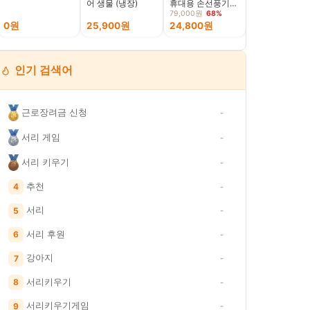
어 생물 (냉장)
휴대용 손선풍기
칼칼한 김치어묵
HF-T50F, 밀키화
동전골 630g, 
79,000원
68%
이트, 1개
0원
25,900원
24,800원
9,990원
인기 검색어
근로장려금 신청
-
서리 게임
-
서리 키우기
-
추천
4
-
서리
5
-
서리 후원
6
-
강아지
7
-
서리키우기
8
-
서리키우기게임
9
-