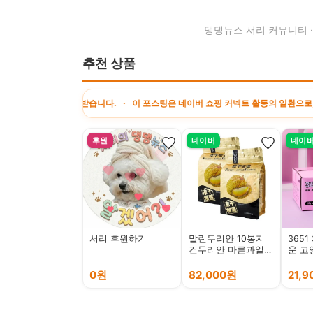
댕댕뉴스 서리 커뮤니티 
추천 상품
를 제공받습니다. · 이 포스팅은 네이버 쇼핑 커넥트 활동의 일환으로, 판매 발생 
후원
네이버
네이
서리 후원하기
말린두리안 10봉지
3651
건두리안 마른과일칩
운 고
동결건조
간식 순
개
0원
82,000원
21,