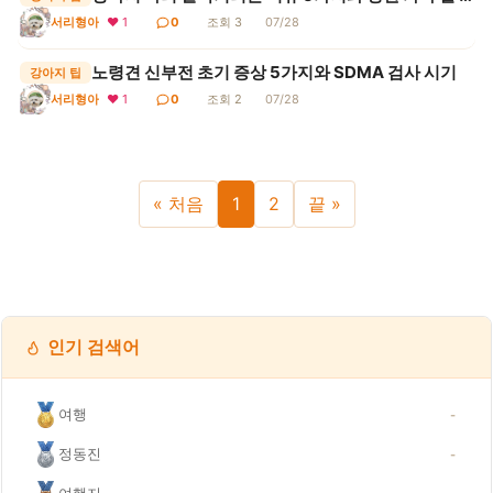
서리형아
❤ 1
0
조회 3
07/28
노령견 신부전 초기 증상 5가지와 SDMA 검사 시기
강아지 팁
❤ 1
0
조회 2
07/28
서리형아
« 처음
1
2
끝 »
인기 검색어
여행
-
정동진
-
여행지