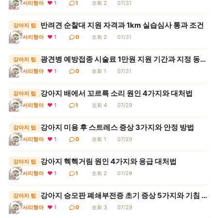
서리형아
❤ 1
1
조회 2
07/31
반려견 순찰대 지원 자격과 1km 실습심사 통과 조건
강아지 팁
서리형아
❤ 1
0
조회 2
07/31
광견병 예방접종 시술료 1만원 지원 기간과 지정 동물병원
강아지 팁
서리형아
❤ 1
0
조회 1
07/31
강아지 배에서 꼬르륵 소리 원인 4가지와 대처법
강아지 팁
서리형아
❤ 1
1
조회 4
07/29
강아지 미용 후 스트레스 증상 3가지와 안정 방법
강아지 팁
서리형아
❤ 1
0
조회 1
07/29
강아지 헥헥거림 원인 4가지와 응급 대처법
강아지 팁
서리형아
❤ 1
1
조회 2
07/29
강아지 승모판 폐쇄부전증 초기 증상 5가지와 기침 구분법
강아지 팁
서리형아
❤ 1
0
조회 3
07/29