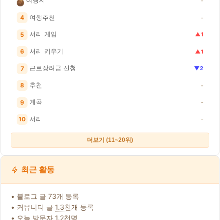
-
여행추천
4
-
서리 게임
5
▲1
서리 키우기
6
▲1
근로장려금 신청
7
▼2
추천
8
-
계곡
9
-
서리
10
-
더보기 (11~20위)
최근 활동
• 블로그 글 73개 등록
• 커뮤니티 글
1.3천
개 등록
• 오늘 방문자
1.2천
명