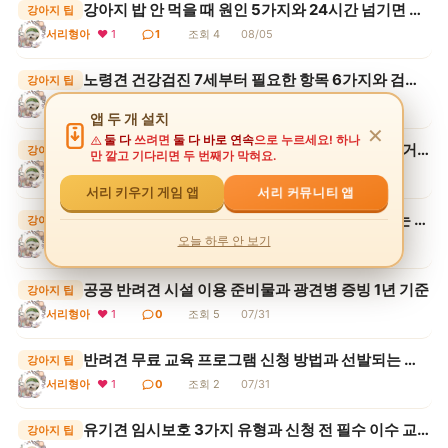
강아지 밥 안 먹을 때 원인 5가지와 24시간 넘기면 안 되는 이유
강아지 팁
서리형아
❤ 1
1
조회 4
08/05
노령견 건강검진 7세부터 필요한 항목 6가지와 검사 주기
강아지 팁
서리형아
❤ 1
1
조회 1
08/05
앱 두 개 설치
✕
둘 다
쓰려면
둘 다 바로 연속
으로 누르세요! 하나
추석 연휴 애견호텔 예약 전 확인할 5가지와 위탁 거부 사유
강아지 팁
만 깔고 기다리면 두 번째가 막혀요.
서리형아
❤ 1
0
조회 1
08/05
서리 커뮤니티 앱
서리 키우기 게임 앱
개물림 사고 치료비 청구 3단계와 견주가 책임지는 범위
강아지 팁
오늘 하루 안 보기
서리형아
❤ 1
0
조회 2
08/05
공공 반려견 시설 이용 준비물과 광견병 증빙 1년 기준
강아지 팁
서리형아
❤ 1
0
조회 5
07/31
반려견 무료 교육 프로그램 신청 방법과 선발되는 순서
강아지 팁
서리형아
❤ 1
0
조회 2
07/31
유기견 임시보호 3가지 유형과 신청 전 필수 이수 교육 조건
강아지 팁