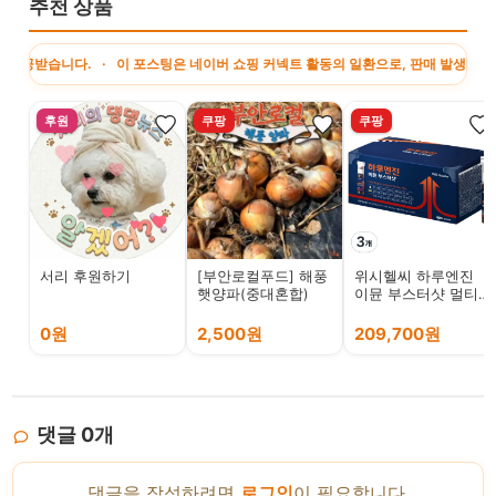
추천 상품
다. · 이 포스팅은 네이버 쇼핑 커넥트 활동의 일환으로, 판매 발생 시 수수료를 제
후원
쿠팡
쿠팡
서리 후원하기
[부안로컬푸드] 해풍
위시헬씨 하루엔진
햇양파(중대혼합)
이뮨 부스터샷 멀티
비타민, 40회분, 3개
0원
2,500원
209,700원
댓글
0
개
댓글을 작성하려면
로그인
이 필요합니다.