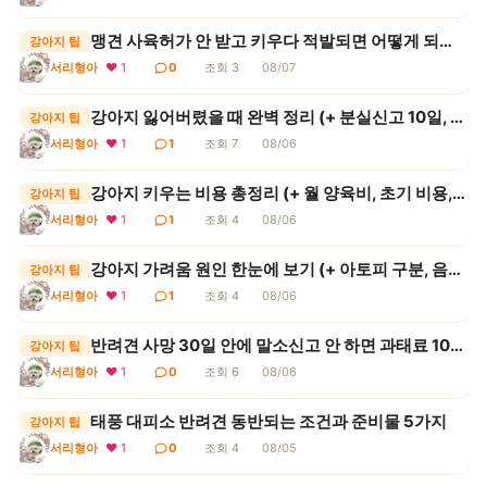
맹견 사육허가 안 받고 키우다 적발되면 어떻게 되는지 (기질평가 비용, 신청 요건, 벌금 기준)
강아지 팁
서리형아
❤ 1
0
조회 3
08/07
강아지 잃어버렸을 때 완벽 정리 (+ 분실신고 10일, 보호소 공고, 인식표, 반환 절차)
강아지 팁
서리형아
❤ 1
1
조회 7
08/06
강아지 키우는 비용 총정리 (+ 월 양육비, 초기 비용, 병원비, 1년 총액 계산)
강아지 팁
서리형아
❤ 1
1
조회 4
08/06
강아지 가려움 원인 한눈에 보기 (+ 아토피 구분, 음식 알레르기, 제한식이 8주, 병원 갈 시점)
강아지 팁
서리형아
❤ 1
1
조회 4
08/06
반려견 사망 30일 안에 말소신고 안 하면 과태료 10만원
강아지 팁
서리형아
❤ 1
0
조회 6
08/06
태풍 대피소 반려견 동반되는 조건과 준비물 5가지
강아지 팁
서리형아
❤ 1
0
조회 4
08/05