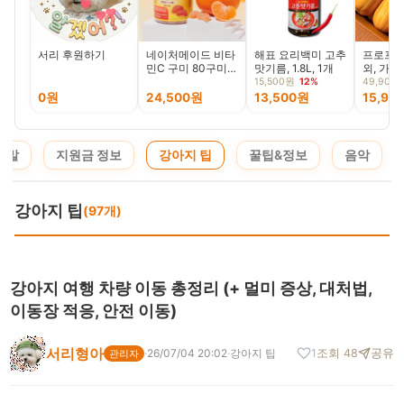
서리 후원하기
네이처메이드 비타
해표 요리백미 고추
프로프루
민C 구미 80구미, 1
맛기름, 1.8L, 1개
외, 가정용
개
박스
15,500원
12%
49,900
0원
24,500원
13,500원
15,90
 말
지원금 정보
강아지 팁
꿀팁&정보
음악
강아지 팁
(97개)
강아지 여행 차량 이동 총정리 (+ 멀미 증상, 대처법,
이동장 적응, 안전 이동)
서리형아
·
26/07/04 20:02
·
강아지 팁
1
조회 48
공유
관리자