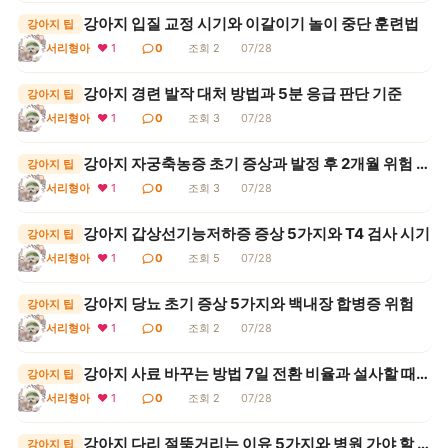
강아지 입질 교정 시기와 이갈이기 놀이 중단 훈련법
강아지 팁
서리형아
❤ 1
0
조회 2
07/28
강아지 경련 발작 대처 방법과 5분 응급 판단 기준
강아지 팁
서리형아
❤ 1
0
조회 3
07/28
강아지 자궁축농증 초기 증상과 발정 후 2개월 위험 구간
강아지 팁
서리형아
❤ 1
0
조회 3
07/28
강아지 갑상선기능저하증 증상 5가지와 T4 검사 시기
강아지 팁
서리형아
❤ 1
0
조회 5
07/28
강아지 당뇨 초기 증상 5가지와 백내장 합병증 위험
강아지 팁
서리형아
❤ 1
0
조회 2
07/28
강아지 사료 바꾸는 방법 7일 전환 비율과 설사할 때 대처
강아지 팁
서리형아
❤ 1
0
조회 2
07/28
강아지 다리 절뚝거리는 이유 5가지와 병원 가야 할 신호
강아지 팁