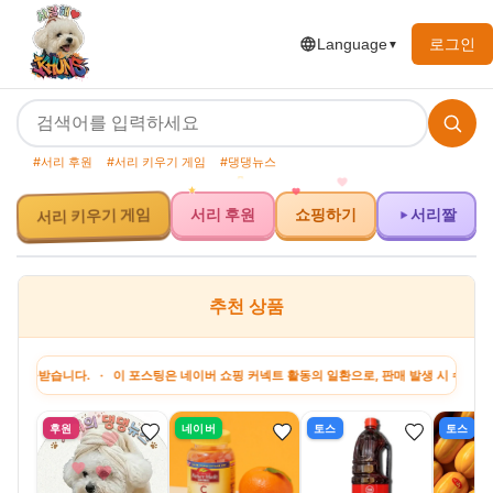
로그인
Language
▼
#서리 후원
#서리 키우기 게임
#댕댕뉴스
서리 키우기 게임
서리 후원
쇼핑하기
서리짤
추천 상품
니다. · 이 포스팅은 네이버 쇼핑 커넥트 활동의 일환으로, 판매 발생 시 수수료를 제공받습
후원
네이버
토스
토스