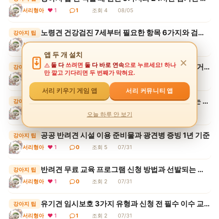
서리형아
❤ 1
1
조회 4
08/05
노령견 건강검진 7세부터 필요한 항목 6가지와 검사 주기
강아지 팁
서리형아
❤ 1
1
조회 1
08/05
앱 두 개 설치
✕
둘 다
쓰려면
둘 다 바로 연속
으로 누르세요! 하나
추석 연휴 애견호텔 예약 전 확인할 5가지와 위탁 거부 사유
강아지 팁
만 깔고 기다리면 두 번째가 막혀요.
서리형아
❤ 1
0
조회 1
08/05
서리 커뮤니티 앱
서리 키우기 게임 앱
개물림 사고 치료비 청구 3단계와 견주가 책임지는 범위
강아지 팁
서리형아
❤ 1
0
조회 2
08/05
오늘 하루 안 보기
공공 반려견 시설 이용 준비물과 광견병 증빙 1년 기준
강아지 팁
서리형아
❤ 1
0
조회 5
07/31
반려견 무료 교육 프로그램 신청 방법과 선발되는 순서
강아지 팁
서리형아
❤ 1
0
조회 2
07/31
유기견 임시보호 3가지 유형과 신청 전 필수 이수 교육 조건
강아지 팁
서리형아
❤ 1
1
조회 2
07/31