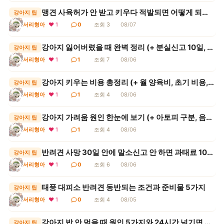
맹견 사육허가 안 받고 키우다 적발되면 어떻게 되는지 (기질평가 비용, 신청 요건, 벌금 기준)
강아지 팁
서리형아
❤ 1
0
조회 3
08/07
강아지 잃어버렸을 때 완벽 정리 (+ 분실신고 10일, 보호소 공고, 인식표, 반환 절차)
강아지 팁
서리형아
❤ 1
1
조회 7
08/06
강아지 키우는 비용 총정리 (+ 월 양육비, 초기 비용, 병원비, 1년 총액 계산)
강아지 팁
서리형아
❤ 1
1
조회 4
08/06
강아지 가려움 원인 한눈에 보기 (+ 아토피 구분, 음식 알레르기, 제한식이 8주, 병원 갈 시점)
강아지 팁
서리형아
❤ 1
1
조회 4
08/06
반려견 사망 30일 안에 말소신고 안 하면 과태료 10만원
강아지 팁
서리형아
❤ 1
0
조회 6
08/06
태풍 대피소 반려견 동반되는 조건과 준비물 5가지
강아지 팁
서리형아
❤ 1
0
조회 4
08/05
강아지 밥 안 먹을 때 원인 5가지와 24시간 넘기면 안 되는 이유
강아지 팁