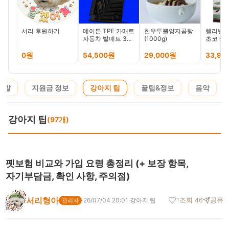
서리 후원하기
메이튼 TPE 카매트
한우투뿔양지곰탕
헬리빈 
자동차 발매트 3D
(1000g)
초코 케
풀커버 카메론 블랙
원두 갓
1열
급원두,
0원
54,500원
29,000원
33,90
안함), 1k
 말
지원금 정보
강아지 팁
꿀팁&정보
음악
강아지 팁
(97개)
펫보험 비교와 가입 요령 총정리 (+ 보장 항목,
자기부담금, 확인 사항, 주의점)
서리형아
·
26/07/04 20:01
·
강아지 팁
1
조회 46
공유
관리자