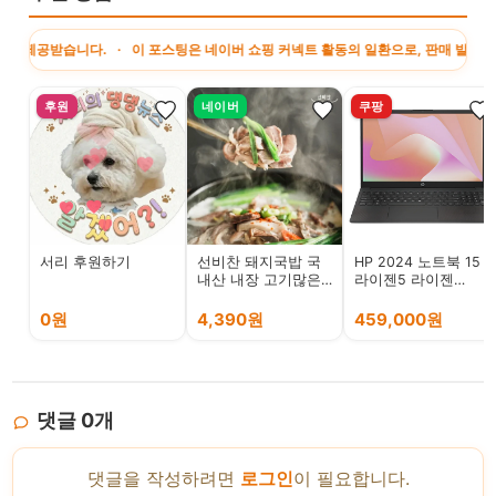
습니다. · 이 포스팅은 네이버 쇼핑 커넥트 활동의 일환으로, 판매 발생 시 수수료를
후원
네이버
쿠팡
서리 후원하기
선비찬 돼지국밥 국
HP 2024 노트북 15
내산 내장 고기많은
라이젠5 라이젠
내장국밥 밀키트
7000 시리즈 Radeon
0원
4,390원
459,000원
댓글
0
개
댓글을 작성하려면
로그인
이 필요합니다.