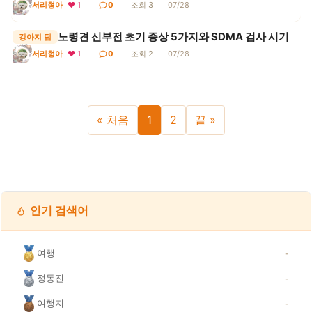
서리형아
❤ 1
0
조회 3
07/28
노령견 신부전 초기 증상 5가지와 SDMA 검사 시기
강아지 팁
❤ 1
0
조회 2
07/28
서리형아
« 처음
1
2
끝 »
인기 검색어
여행
-
정동진
-
여행지
-