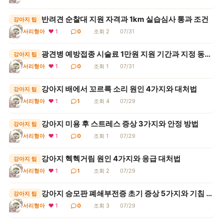
반려견 순찰대 지원 자격과 1km 실습심사 통과 조건
강아지 팁
서리형아
❤ 1
0
조회 2
07/31
광견병 예방접종 시술료 1만원 지원 기간과 지정 동물병원
강아지 팁
서리형아
❤ 1
0
조회 1
07/31
강아지 배에서 꼬르륵 소리 원인 4가지와 대처법
강아지 팁
서리형아
❤ 1
1
조회 4
07/29
강아지 미용 후 스트레스 증상 3가지와 안정 방법
강아지 팁
서리형아
❤ 1
0
조회 1
07/29
강아지 헥헥거림 원인 4가지와 응급 대처법
강아지 팁
서리형아
❤ 1
1
조회 2
07/29
강아지 승모판 폐쇄부전증 초기 증상 5가지와 기침 구분법
강아지 팁
서리형아
❤ 1
0
조회 3
07/29