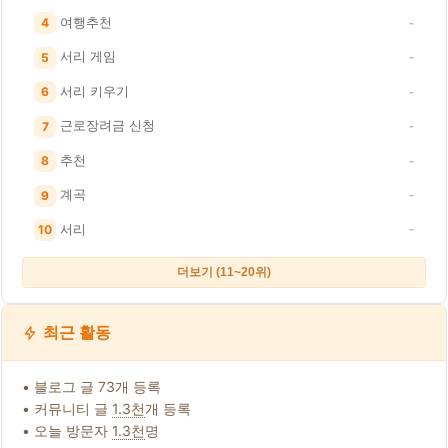
여행추천
4
-
서리 게임
5
-
서리 키우기
6
-
근로장려금 신청
7
-
추천
8
-
계곡
9
-
서리
10
-
더보기 (11~20위)
최근 활동
• 블로그 글 73개 등록
• 커뮤니티 글
1.3천
개 등록
• 오늘 방문자
1.3천
명