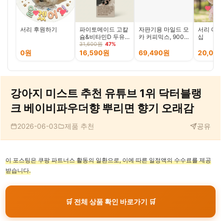
서리 후원하기
파이토메이드 고칼
자판기용 마일드 모
서리 애
슘&비타민D 두유
카 커피믹스, 900g,
십
검은콩, 190ml, 48
12개입, 1개
31,600원
47%
개
0원
16,590원
69,490원
20,00
강아지 미스트 추천 유튜브 1위 닥터블랭
크 베이비파우더향 뿌리면 향기 오래감
2026-06-03
제품 추천
공유
이 포스팅은 쿠팡 파트너스 활동의 일환으로, 이에 따른 일정액의 수수료를 제공
받습니다.
🛒 전체 상품 확인 바로가기 🛒