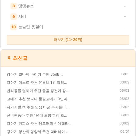
댕댕뉴스
8
-
서리
9
-
논슬립 옷걸이
10
-
더보기 (11~20위)
최신글
강아지 발바닥 바리깡 추천 35dB ...
06/03
강아지 미스트 추천 유튜브 1위 닥터...
06/03
반려동물 털제거 추천 곧음 정전기 장...
06/03
고데기 추천 보다나 물결고데기 3단계...
06/02
자기계발 책 추천 인생 바꾼 독자들이...
06/02
신비복숭아 추천 1년에 보름 한정 초...
06/02
강아지 원피스 추천 레드퍼피 신데렐라...
06/02
강아지 항산화 영양제 추천 닥터레이 ...
06/01