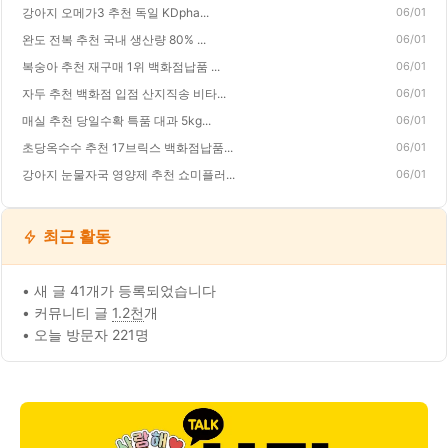
강아지 오메가3 추천 독일 KDpha...
06/01
완도 전복 추천 국내 생산량 80% ...
06/01
복숭아 추천 재구매 1위 백화점납품 ...
06/01
자두 추천 백화점 입점 산지직송 비타...
06/01
매실 추천 당일수확 특품 대과 5kg...
06/01
초당옥수수 추천 17브릭스 백화점납품...
06/01
강아지 눈물자국 영양제 추천 쇼미플러...
06/01
최근 활동
• 새 글 41개가 등록되었습니다
• 커뮤니티 글
1.2천
개
• 오늘 방문자 221명