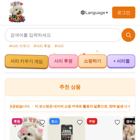
로그인
Language
▼
#서리 키우기
#서리 후원
#서리
서리 키우기 게임
서리 후원
쇼핑하기
서리짤
추천 상품
공받습니다. · 이 포스팅은 네이버 쇼핑 커넥트 활동의 일환으로, 판매 발생 시 수수료를 제공
후원
토스
쿠팡
멤버십