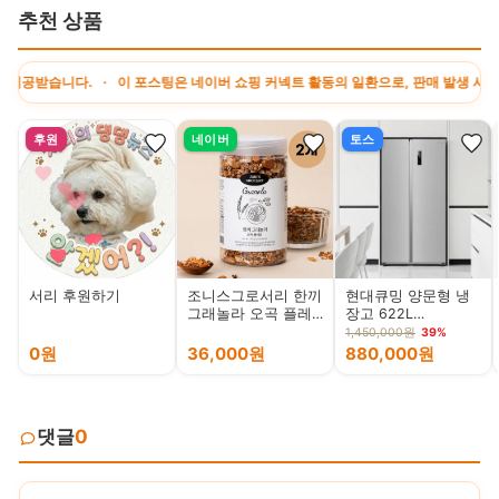
추천 상품
습니다. · 이 포스팅은 네이버 쇼핑 커넥트 활동의 일환으로, 판매 발생 시 수수료를
후원
네이버
토스
서리 후원하기
조니스그로서리 한끼
현대큐밍 양문형 냉
그래놀라 오곡 플레
장고 622L
인 수제 통곡물 오트
QRSE62TS3T, 실버
1,450,000원
39%
밀 현미 시리얼 260g
0원
36,000원
880,000원
2개
댓글
0