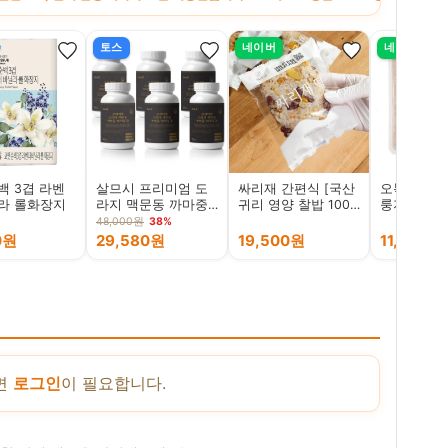
토스
네이버
네이버
백 3겹 라벤
살므시 프리미엄 도
싸리재 간편식 [국산
오복이 현미
라 롤화장지
라지 맥문동 까마중
귀리 영양 찰밥 100g
룽지 칩 50
마가목 환, 100g, 2
8봉] 개별포장 영양
식사대용
48,000원
38%
개
밥
0원
29,580원
19,500원
11,400원
면
로그인
이 필요합니다.