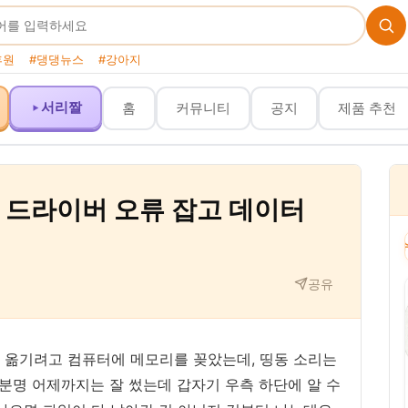
후원
#댕댕뉴스
#강아지
서리짤
홈
커뮤니티
공지
제품 추천
때, 드라이버 오류 잡고 데이터
이 포스팅은 쿠팡 파트너스 활동의 일환으로, 이에 따른 일정액의 수수료를 제공받
공유
 옮기려고 컴퓨터에 메모리를 꽂았는데, 띵동 소리는
 분명 어제까지는 잘 썼는데 갑자기 우측 하단에 알 수