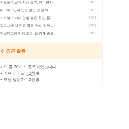
키보드 한글 안쳐짐 오류, 영어만 나...
01/19
네이버 2단계 인증 알림 안 올 때,...
01/19
노트북 카메라 안됨 검은 화면, 줌 ...
01/19
갤럭시 터치 안됨 먹통 현상, 강제 ...
01/19
인스타그램 팅김 오류, 앱 강제 종료...
01/19
최근 활동
• 새 글 29개가 등록되었습니다
• 커뮤니티 글
1.2천
개
• 오늘 방문자
1.3천
명