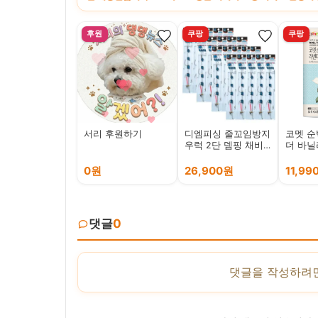
후원
쿠팡
쿠팡
서리 후원하기
디엠피싱 줄꼬임방지
코멧 순
우럭 2단 뎀핑 채비
더 바닐
20개 도다리 가자미
백경, 1개, 20개입
0원
26,900원
11,99
댓글
0
댓글을 작성하려