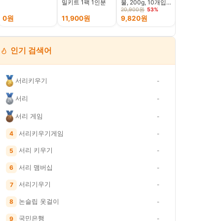
밀키트 1팩 1인분
물, 200g, 10개입,
판 세트, 등심살
4봉
300g + 살치살
20,900원
53%
49,900원
30%
200g + 부채살
0원
11,900원
9,820원
34,900원
200g + 갈비살
200g + 우삼겹
300g, 1.2kg,
인기 검색어
서리키우기
-
서리
-
서리 게임
-
서리키우기게임
4
-
서리 키우기
5
-
서리 맴버십
6
-
서리기우기
7
-
논슬립 옷걸이
8
-
국민은행
9
-