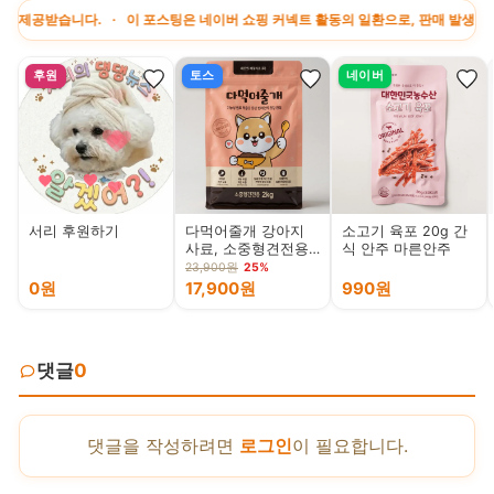
받습니다. · 이 포스팅은 네이버 쇼핑 커넥트 활동의 일환으로, 판매 발생 시 수수료
후원
토스
네이버
서리 후원하기
다먹어줄개 강아지
소고기 육포 20g 간
사료, 소중형견전용,
식 안주 마른안주
2kg, 1개
23,900원
25%
0원
17,900원
990원
댓글
0
댓글을 작성하려면
로그인
이 필요합니다.