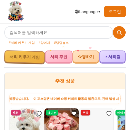
로그인
Language
▼
#서리 키우기 게임
#강아지
#댕댕뉴스
서리 키우기 게임
서리 후원
쇼핑하기
서리짤
추천 상품
공받습니다. · 이 포스팅은 네이버 쇼핑 커넥트 활동의 일환으로, 판매 발생 시 수수료를 제공
후원
네이버
쿠팡
네이버