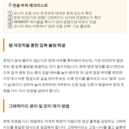
연결 부위 체크리스트
① 모니터 전원 선이 콘센트에 제대로 꽂혀 있는지 확인
② 본체 하단(가로 방향) 그래픽카드 단자에 연결했는지 확인
③ HDMI/DP 케이블을 뺏다가 반대 방향으로 바꿔서 연결
④ 모니터 메뉴 버튼에서 '입력 자동 선택' 기능 활성화
램 재장착을 통한 접촉 불량 해결
문제가 쉽게 풀리지 않는다면 본체 내부를 확인해야 하는데, 가장 빈번하게 발생
하는 램 접촉 불량을 해결하는 것이 필수적입니다. 본체 옆면 덮개를 열고 메인보
드에 길게 꽂혀 있는 램의 양끝 레버를 눌러 분리한 뒤, 금색 접점 부위를 깨끗한
지우개나 마른 헝겊으로 살살 닦아주세요. 이후 먼지를 불어내고 다시 '딸깍' 소리
가 날 때까지 강하게 눌러 장착하면 대부분의 신호 없음 오류가 해결되며 본체 전
원을 다시 켜서 반응을 살펴야 합니다.
그래픽카드 분리 및 먼지 제거 방법
본체 전원을 다시 켰음에도 여전히 화면이 어둡다면 영상 출력을 담당하는 그래픽
카드를 동일한 방식으로 점검해야 합니다. 그래픽카드는 고정 나사를 풀고 슬롯에