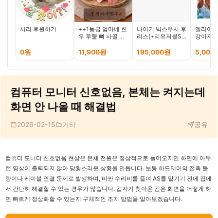
서리 후원하기
++1등급 엄마네 한
나이키 빅스우시 후
엘리야 
우 투뿔 뼈 사골 잡
리스[+리유저블S
강아지 
뼈 꼬리 반골 우족
없을시 무료반품]
제거 간식
도가니 스지 모듬
빅스우시 풀집 뽀글
유 덴탈 
0원
11,900원
195,000원
5,000
이 자켓 블랙
100G
컴퓨터 모니터 신호없음, 본체는 켜지는데
화면 안 나올 때 해결법
2026-02-15
기타
공유
컴퓨터 모니터 신호없음 현상은 본체 전원은 정상적으로 들어오지만 화면에 아무
런 영상이 출력되지 않아 당황스러운 상황을 만듭니다. 보통 하드웨어의 접촉 불
량이나 케이블 연결 문제로 발생하며, 비싼 수리비를 들여 AS를 맡기기 전에 집에
서 간단히 해결할 수 있는 경우가 많습니다. 갑자기 찾아온 검은 화면을 어떻게 하
면 빠르게 정상화할 수 있는지 구체적인 조치 방법을 알아보겠습니다.