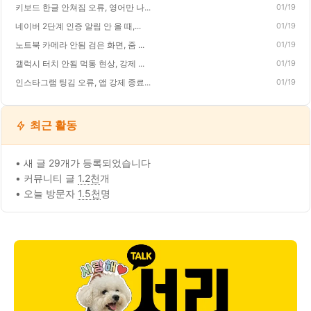
키보드 한글 안쳐짐 오류, 영어만 나...
01/19
네이버 2단계 인증 알림 안 올 때,...
01/19
노트북 카메라 안됨 검은 화면, 줌 ...
01/19
갤럭시 터치 안됨 먹통 현상, 강제 ...
01/19
인스타그램 팅김 오류, 앱 강제 종료...
01/19
최근 활동
• 새 글 29개가 등록되었습니다
• 커뮤니티 글
1.2천
개
• 오늘 방문자
1.5천
명