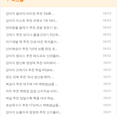
강아지 발바닥 바리깡 추천 35dB ...
06/03
강아지 미스트 추천 유튜브 1위 닥터...
06/03
반려동물 털제거 추천 곧음 정전기 장...
06/03
고데기 추천 보다나 물결고데기 3단계...
06/02
자기계발 책 추천 인생 바꾼 독자들이...
06/02
신비복숭아 추천 1년에 보름 한정 초...
06/02
강아지 원피스 추천 레드퍼피 신데렐라...
06/02
강아지 항산화 영양제 추천 닥터레이 ...
06/01
강아지 오메가3 추천 독일 KDpha...
06/01
완도 전복 추천 국내 생산량 80% ...
06/01
복숭아 추천 재구매 1위 백화점납품 ...
06/01
자두 추천 백화점 입점 산지직송 비타...
06/01
매실 추천 당일수확 특품 대과 5kg...
06/01
초당옥수수 추천 17브릭스 백화점납품...
06/01
강아지 눈물자국 영양제 추천 쇼미플러...
06/01