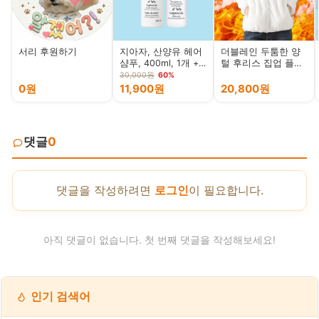
서리 후원하기
지아자, 산양유 헤어
더블레인 두툼한 양
샴푸, 400ml, 1개 +
털 후리스 집업 플리
산양유 헤어 컨디셔
스
30,000원
60%
너, 200ml, 1개
0원
11,900원
20,800원
댓글
0
댓글을 작성하려면
로그인
이 필요합니다.
아직 댓글이 없습니다. 첫 번째 댓글을 작성해보세요!
인기 검색어