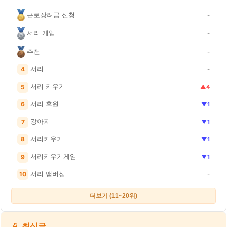
근로장려금 신청
-
서리 게임
-
추천
-
서리
4
-
서리 키우기
5
▲4
서리 후원
6
▼1
강아지
7
▼1
서리키우기
8
▼1
서리키우기게임
9
▼1
서리 맴버십
10
-
더보기 (11~20위)
최신글