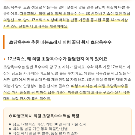
초당옥수수, 요즘 생으로 먹는다는 말이 낯설지 않을 만큼 단맛이 확실히 다른 품
종이에요.
따봉프레시 의령 꿀당 황제 초당옥수수는 30년 재배 기술이 쌓인 경남
의령산으로, 당도 17브릭스 이상에 백화점 납품 기준을 통과한 특품 14cm 이상
사이즈만 선별해서 보내주는 제품이에요.
초당옥수수 추천 따봉프레시 의령 꿀당 황제 초당옥수수
17브릭스, 왜 의령 초당옥수수가 달달한지 이유 있어요
초당옥수수는 일반 옥수수와 당 구조 자체가 달라요. 수확 직후 기준 17브릭스 이
상의 당도는 사과·배와 비교될 만큼 높은 수치예요. 의령은 낙동강을 끼고 있는 낙
서면 일대에서 전국 최대 단일 재배면적을 자랑하고, 30년 이상 축적된 재배 기술
덕분에 당도 안정성이 높은 산지로 꼽혀요.
따봉프레시는 이 의령 초당옥수수를
직접 까서 손질한 뒤 백화점 납품 기준의 특품만 선별해 보내는 구조라 산지 직송
대비 품질 편차가 훨씬 적어요.
따봉프레시 의령 초당옥수수 핵심 특징
🔥 당도 17브릭스 이상, 의령 30년 재배 기술 산지
🔥 백화점 납품 기준 통과 특품만 선별
🔥 직접 까서 손질 후 발송, 품질 편차 최소화