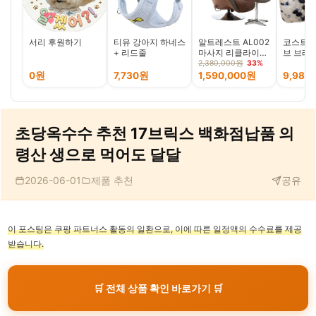
서리 후원하기
티유 강아지 하네스
알트레스트 AL002
코스트코
+ 리드줄
마사지 리클라이너,
브 브레
브라운, 천연가죽
8CT/68
2,380,000원
33%
시트
0원
7,730원
1,590,000원
9,980
초당옥수수 추천 17브릭스 백화점납품 의
령산 생으로 먹어도 달달
2026-06-01
제품 추천
공유
이 포스팅은 쿠팡 파트너스 활동의 일환으로, 이에 따른 일정액의 수수료를 제공
받습니다.
🛒 전체 상품 확인 바로가기 🛒