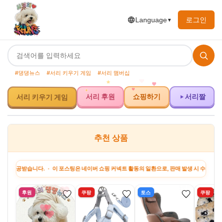
로그인
Language
▼
#댕댕뉴스
#서리 키우기 게임
#서리 맴버십
서리 키우기 게임
서리 후원
쇼핑하기
서리짤
추천 상품
받습니다. · 이 포스팅은 네이버 쇼핑 커넥트 활동의 일환으로, 판매 발생 시 수수료를 제공받
후원
쿠팡
토스
쿠팡