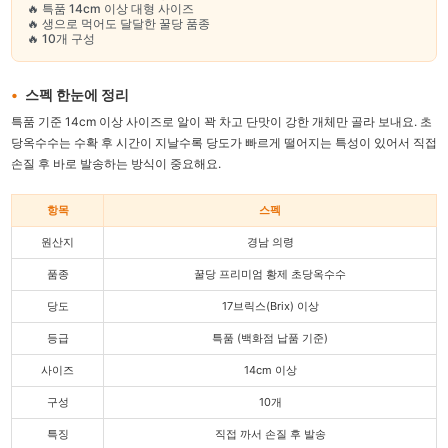
🔥 특품 14cm 이상 대형 사이즈
🔥 생으로 먹어도 달달한 꿀당 품종
🔥 10개 구성
스펙 한눈에 정리
특품 기준 14cm 이상 사이즈로 알이 꽉 차고 단맛이 강한 개체만 골라 보내요. 초
당옥수수는 수확 후 시간이 지날수록 당도가 빠르게 떨어지는 특성이 있어서 직접
손질 후 바로 발송하는 방식이 중요해요.
항목
스펙
원산지
경남 의령
품종
꿀당 프리미엄 황제 초당옥수수
당도
17브릭스(Brix) 이상
등급
특품 (백화점 납품 기준)
사이즈
14cm 이상
구성
10개
특징
직접 까서 손질 후 발송