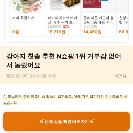
서리 후원하기
베키아에누보 케이
클라리온 야근러 충
천장 하늘
크, 제주 녹차 초코
전템 3종 세트, 마
빛 거실 
파운드, 490g
그네슘 + 코큐텐 +
연광 샹
21,000원
27%
14,470원
루테인, 90정, 1개
색 방 
0원
15,210원
14,450원
56,90
강아지 칫솔 추천 N쇼핑 1위 거부감 없어
서 놀랐어요
2026-05-31
제품 추천
공유
이 포스팅은 쿠팡 파트너스 활동의 일환으로, 이에 따른 일정액의 수수료를 제공
받습니다.
🛒 전체 상품 확인 바로가기 🛒