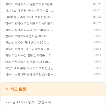
고데기 추천 보다나 물결고데기 3단계...
06/02
자기계발 책 추천 인생 바꾼 독자들이...
06/02
신비복숭아 추천 1년에 보름 한정 초...
06/02
강아지 원피스 추천 레드퍼피 신데렐라...
06/02
강아지 항산화 영양제 추천 닥터레이 ...
06/01
강아지 오메가3 추천 독일 KDpha...
06/01
완도 전복 추천 국내 생산량 80% ...
06/01
복숭아 추천 재구매 1위 백화점납품 ...
06/01
자두 추천 백화점 입점 산지직송 비타...
06/01
매실 추천 당일수확 특품 대과 5kg...
06/01
초당옥수수 추천 17브릭스 백화점납품...
06/01
강아지 눈물자국 영양제 추천 쇼미플러...
06/01
최근 활동
• 새 글 41개가 등록되었습니다