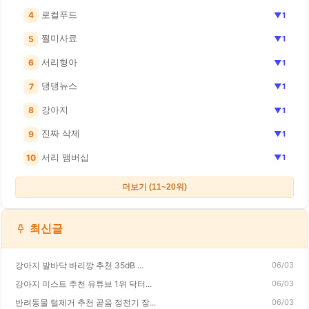
로컬푸드
4
▼1
쩔미사료
5
▼1
서리형아
6
▼1
댕댕뉴스
7
▼1
강아지
8
▼1
진짜 삭제
9
▼1
서리 맴버십
10
▼1
더보기 (11~20위)
최신글
강아지 발바닥 바리깡 추천 35dB ...
06/03
강아지 미스트 추천 유튜브 1위 닥터...
06/03
반려동물 털제거 추천 곧음 정전기 장...
06/03