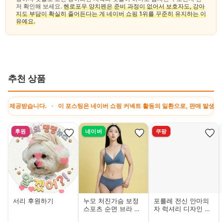
저 확인해 보세요.
헨로포우 양치펜은 준비 과정이 없어서 보호자도, 강아
지도 부담이 확실히 줄어든다는 게 네이버 쇼핑 1위를 꾸준히 유지하는 이
유예요.
추천 상품
받습니다. · 이 포스팅은 네이버 쇼핑 커넥트 활동의 일환으로, 판매 발생 시 수수
후원
네이버
쿠팡
서리 후원하기
누모 처진가슴 보정
포를레 전신 안마의
스포츠 순면 브라 아
자 럭셔리 디자인 모
토피 노와이어 브라
던 마사지 스툴 전동