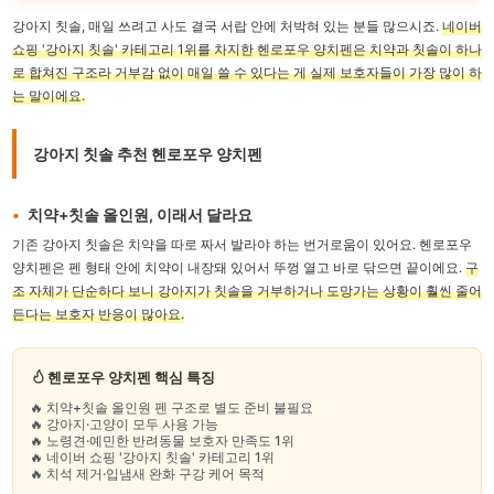
강아지 칫솔, 매일 쓰려고 사도 결국 서랍 안에 처박혀 있는 분들 많으시죠.
네이버
쇼핑 '강아지 칫솔' 카테고리 1위를 차지한 헨로포우 양치펜은 치약과 칫솔이 하나
로 합쳐진 구조라 거부감 없이 매일 쓸 수 있다는 게 실제 보호자들이 가장 많이 하
는 말이에요.
강아지 칫솔 추천 헨로포우 양치펜
치약+칫솔 올인원, 이래서 달라요
기존 강아지 칫솔은 치약을 따로 짜서 발라야 하는 번거로움이 있어요. 헨로포우
양치펜은 펜 형태 안에 치약이 내장돼 있어서 뚜껑 열고 바로 닦으면 끝이에요.
구
조 자체가 단순하다 보니 강아지가 칫솔을 거부하거나 도망가는 상황이 훨씬 줄어
든다는 보호자 반응이 많아요.
헨로포우 양치펜 핵심 특징
🔥 치약+칫솔 올인원 펜 구조로 별도 준비 불필요
🔥 강아지·고양이 모두 사용 가능
🔥 노령견·예민한 반려동물 보호자 만족도 1위
🔥 네이버 쇼핑 '강아지 칫솔' 카테고리 1위
🔥 치석 제거·입냄새 완화 구강 케어 목적