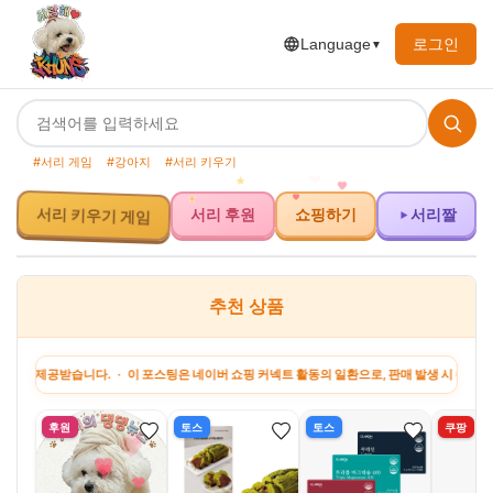
로그인
Language
▼
#서리 게임
#강아지
#서리 키우기
서리 키우기 게임
서리 후원
쇼핑하기
서리짤
추천 상품
제공받습니다. · 이 포스팅은 네이버 쇼핑 커넥트 활동의 일환으로, 판매 발생 시 수수료를 제
후원
토스
토스
쿠팡