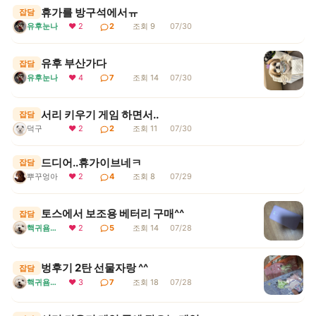
휴가를 방구석에서ㅠ
잡담
유후눈나
❤ 2
2
조회 9
07/30
유후 부산가다
잡담
유후눈나
❤ 4
7
조회 14
07/30
서리 키우기 게임 하면서..
잡담
덕구
❤ 2
2
조회 11
07/30
드디어..휴가이브네ㅋ
잡담
뿌꾸엉아
❤ 2
4
조회 8
07/29
토스에서 보조용 베터리 구매^^
잡담
핵귀욤서리
❤ 2
5
조회 14
07/28
벙후기 2탄 선물자랑 ^^
잡담
핵귀욤서리
❤ 3
7
조회 18
07/28