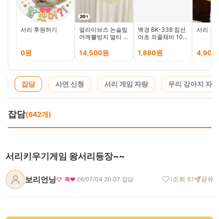
서리 후원하기
얼라이브즈 논슬립
백경 BK-338 침선
서리 응
어깨뿔방지 멀티 코
어초 외줄채비 10
팅 라운드 니트 옷
本 반짝이 열기 볼
걸이- 베이지, 20개
락 우럭
0원
14,500원
1,880원
4,900
지
잡담
사연 신청
서리 게임 자랑
우리 강아지 자랑
잡담
(642개)
서리키우기게임 왕서리등장~~
보리언닝
·
26/07/04 20:07
·
잡담
1
조회 61
공유
쪽❤️