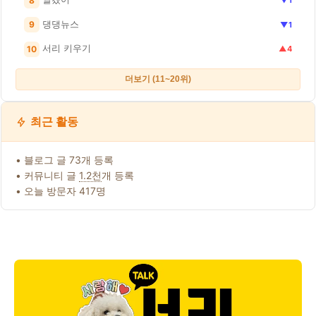
8
▼1
댕댕뉴스
9
▼1
서리 키우기
10
▲4
더보기 (11~20위)
최근 활동
• 블로그 글 73개 등록
• 커뮤니티 글
1.2천
개 등록
• 오늘 방문자 417명