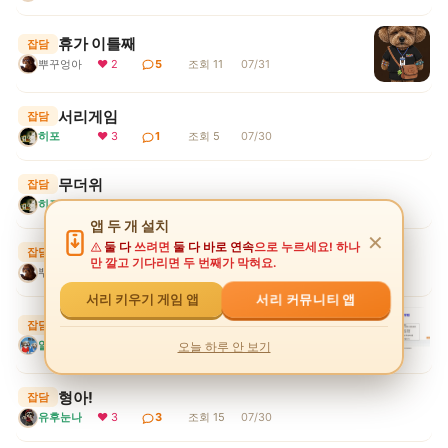
휴가 이틀째
잡담
뿌꾸엉아
❤ 2
5
조회 11
07/31
서리게임
잡담
히포
❤ 3
1
조회 5
07/30
무더위
잡담
히포
❤ 2
1
조회 7
07/30
앱 두 개 설치
✕
둘 다
쓰려면
둘 다 바로 연속
으로 누르세요! 하나
휴가시작 1일째..
잡담
만 깔고 기다리면 두 번째가 막혀요.
뿌꾸엉아
❤ 2
1
조회 6
07/30
서리 커뮤니티 앱
서리 키우기 게임 앱
서리키우기게임 상점 강화석 구매 수정
잡담
알겠쒀?
❤ 2
3
조회 12
07/30
오늘 하루 안 보기
형아!
잡담
유후눈나
❤ 3
3
조회 15
07/30