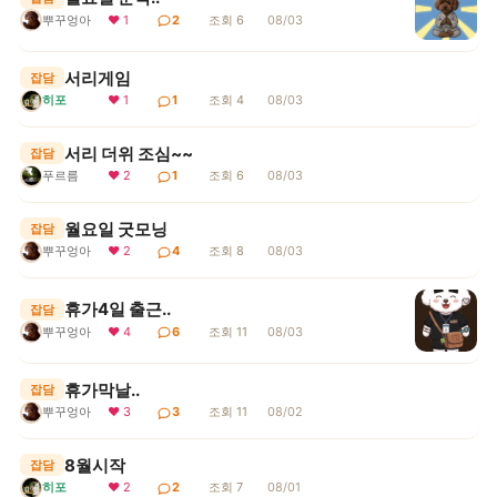
뿌꾸엉아
❤ 1
2
조회 6
08/03
서리게임
잡담
히포
❤ 1
1
조회 4
08/03
서리 더위 조심~~
잡담
푸르름
❤ 2
1
조회 6
08/03
월요일 굿모닝
잡담
뿌꾸엉아
❤ 2
4
조회 8
08/03
휴가4일 출근..
잡담
뿌꾸엉아
❤ 4
6
조회 11
08/03
휴가막날..
잡담
뿌꾸엉아
❤ 3
3
조회 11
08/02
8월시작
잡담
히포
❤ 2
2
조회 7
08/01