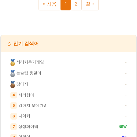
« 처음
1
2
끝 »
인기 검색어
서리키우기게임
-
논슬립 옷걸이
-
강아지
-
서리형아
4
-
강아지 오메가3
5
-
나이키
6
-
상생페이백
7
NEW
알겠어