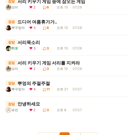
서리 키우기 게임 중에 잠오는 게임
잡담
꼬미
❤ 2
6
조회 13
07/28
드디어 여름휴가가..
잡담
뿌꾸엉아
❤ 3
8
조회 13
07/28
서리목소리
잡담
히포
❤ 3
3
조회 13
07/28
서리 키우기 게임 서리를 지켜라
잡담
꼬미
❤ 2
3
조회 10
07/28
뿌엉의 주절주절
잡담
뿌꾸엉아
❤ 4
11
조회 21
07/27
안녕하세요
잡담
❤ 2
3
조회 8
07/27
유진