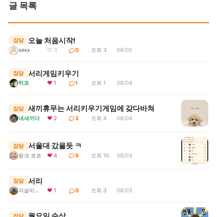
글 목록
오늘 처음시작!
잡담
sexx
♡ 0
0
조회 3
08/05
서리게임키우기
잡담
히포
❤ 1
1
조회 1
08/04
새끼휴무는 서리키우기게임에 갖다바쳐
잡담
내새끼다
❤ 2
3
조회 4
08/04
서울대 갔을듯 ㅋ
잡담
핑크 코코
❤ 4
9
조회 10
08/03
서리
잡담
각설이지요
❤ 1
0
조회 3
08/03
월요일 순삭..
잡담