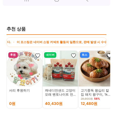
추천 상품
 이 포스팅은 네이버 쇼핑 커넥트 활동의 일환으로, 판매 발생 시 수수료를 제공받습
후원
네이버
토스
서리 후원하기
캐네디언샌드 고양이
고기중독 왕십리 칼
모래 벤토나이트 먼
집 돼지 왕구이, 1kg,
지없는 모래 8kg, 2
1팩
29,900원
58%
개
0원
40,430원
12,480원