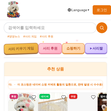
로그인
Language
▼
#댕댕뉴스
#서리 게임
#서리 후원
서리 키우기 게임
서리 후원
쇼핑하기
서리짤
추천 상품
· 이 포스팅은 네이버 쇼핑 커넥트 활동의 일환으로, 판매 발생 시 수수료를 제공받습니다.
후원
네이버
쿠팡
멤버십