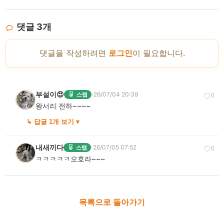
댓글
3
개
댓글을 작성하려면
로그인
이 필요합니다.
부설이😍
·
26/07/04 20:39
스탭
♡
0
왕서리 전하~~~~
↳ 답글 1개 보기 ▾
내새끼다
·
26/07/05 07:52
스탭
♡
0
ㅋㅋㅋㅋㅋ오호라~~~
목록으로 돌아가기