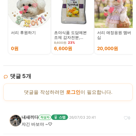
서리 후원하기
초야식품 도담예본
서리 애정응원 맴버
조제 감자전분,
십
400g, 1개
8,600원
23%
0원
6,600원
20,000원
댓글
5
개
댓글을 작성하려면
로그인
이 필요합니다.
내새끼다
·
26/07/03 20:41
스탭
작성자
♡
0
쟈긴 바보야 ~♡