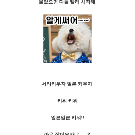
몰랐으면 다들 빨리 시작해
서리키우자 얼른 키우자
키워 키워
얼른얼른 키워!!
아우 잠이오자냐......?