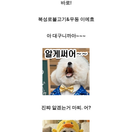
바로!
북성로불고기&우동 이에효
아 대구니까아~~~
진쨔 알겠는거 마찌. 어?