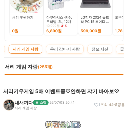
서리 후원하기
아쿠아시스 생수,
LG전자 2024 울트
오뚜기 
무라벨, 2L, 12개
라 PC 15 코어i3 인
텔 13세대
10,000원
31%
0원
6,890원
599,000원
1,780
청
서리 게임 자랑
우리 강아지 자랑
정모 사진
굿즈
서리 게임 자랑
(255개)
서리키우게임 5배 이벤트중♡안하면 쟈기 바아보♡
내새끼다
·
26/07/03 20:41
·
스탭
1
조회 44
공유
서리 게임 자랑