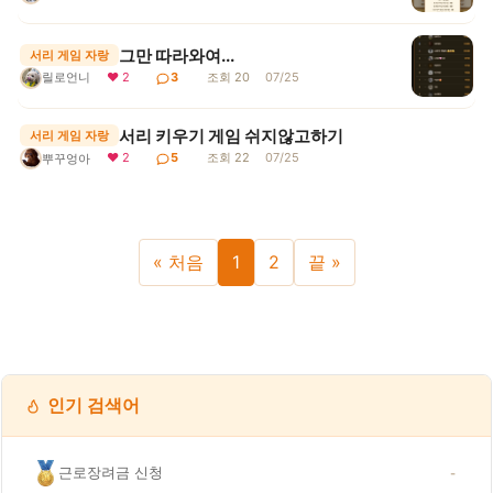
그만 따라와여...
서리 게임 자랑
릴로언니
❤ 2
3
조회 20
07/25
서리 키우기 게임 쉬지않고하기
서리 게임 자랑
❤ 2
5
조회 22
07/25
뿌꾸엉아
« 처음
1
2
끝 »
인기 검색어
근로장려금 신청
-