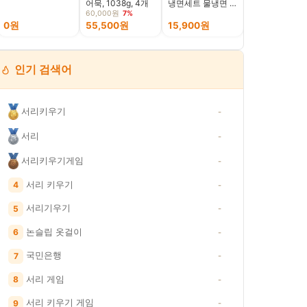
어묵, 1038g, 4개
냉면세트 물냉면 비
베이트릴 신형 
빔냉면
이펙타 LCD W
60,000원
7%
어낚시 릴 갈치
0원
55,500원
15,900원
113,000원
한치낚시 타이
인기 검색어
서리키우기
-
서리
-
서리키우기게임
-
서리 키우기
4
-
서리기우기
5
-
논슬립 옷걸이
6
-
국민은행
7
-
서리 게임
8
-
서리 키우기 게임
9
-