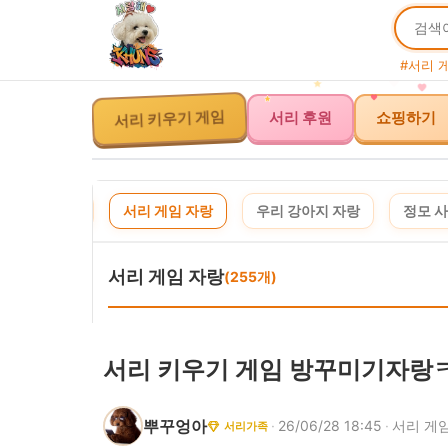
#서리 
서리 키우기 게임
서리 후원
쇼핑하기
사연 신청
서리 게임 자랑
우리 강아지 자랑
정모 
이 포스팅은 
서리 게임 자랑
(255개)
서리 키우기 게임 방꾸미기자랑
뿌꾸엉아
·
26/06/28 18:45
·
서리 게
서리가족