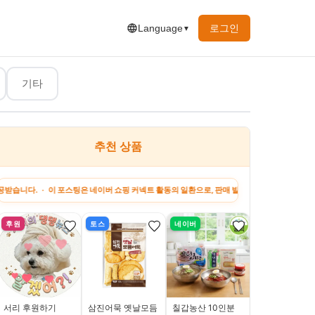
로그인
Language
▼
기타
추천 상품
하고 싶은 말
지원금 정보
강아지 팁
꿀팁&정보
이버 쇼핑 커넥트 활동의 일환으로, 판매 발생 시 수수료를 제공받습니다. · 이 포스팅은 토스
후원
토스
네이버
쿠팡
서리 후원하기
삼진어묵 옛날모듬
칠갑농산 10인분
[은성사] 수심