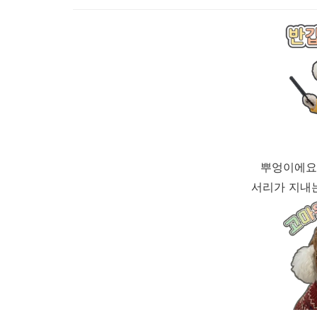
뿌엉이에요
서리가 지내