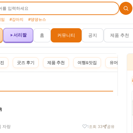
게임
#강아지
#댕댕뉴스
서리짤
홈
커뮤니티
공지
제품 추천
사진
굿즈 후기
제품 추천
여행&맛집
유머&짤
쿠팡 파트너스 활동의 일환으로, 이에 따른 일정액의 수수료를 제공받습니다. · 이 포스팅은 네
ㅋ
임 자랑
1
조회 33
공유