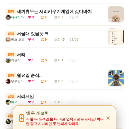
새끼휴무는 서리키우기게임에 갖다바쳐
잡담
내새끼다
❤ 3
3
조회 7
08/04
서울대 갔을듯 ㅋ
잡담
핑크 코코
❤ 4
9
조회 15
08/03
서리
잡담
각설이지요
❤ 1
0
조회 4
08/03
월요일 순삭..
잡담
뿌꾸엉아
❤ 2
2
조회 9
08/03
서리게임
잡담
히포
❤ 2
1
조회 5
08/03
앱 두 개 설치
서리 더위 조심~~
잡담
✕
둘 다
쓰려면
둘 다 바로 연속
으로 누르세요! 하나
푸르름
❤ 2
1
조회 7
08/03
만 깔고 기다리면 두 번째가 막혀요.