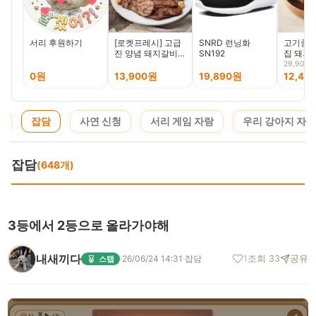
서리 후원하기
[로켓프레시] 고급
SNRD 런닝화
고기중독
진 양념 돼지갈비
SN192
집 돼지 
1kg(500g 2개입)
1kg, 1팩
29,900
(냉장)
0원
13,900원
19,890원
12,48
지
잡담
사연 신청
서리 게임 자랑
우리 강아지 자랑
잡담
(648개)
3등에서 2등으로 올라가야해
내새끼다
·
26/06/24 14:31
·
잡담
1
조회 33
공유
스탭