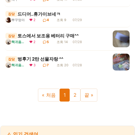
드디어..휴가이브네ㅋ
잡담
뿌꾸엉아
❤ 2
4
조회 9
07/29
토스에서 보조용 베터리 구매^^
잡담
핵귀욤서리
❤ 2
5
조회 14
07/28
벙후기 2탄 선물자랑 ^^
잡담
❤ 3
7
조회 20
07/28
핵귀욤서리
« 처음
1
2
끝 »
인기 검색어