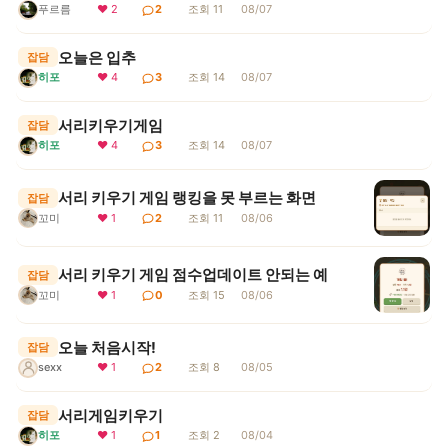
푸르름
❤ 2
2
조회 11
08/07
오늘은 입추
잡담
히포
❤ 4
3
조회 14
08/07
서리키우기게임
잡담
히포
❤ 4
3
조회 14
08/07
서리 키우기 게임 랭킹을 못 부르는 화면
잡담
꼬미
❤ 1
2
조회 11
08/06
서리 키우기 게임 점수업데이트 안되는 예
잡담
꼬미
❤ 1
0
조회 15
08/06
오늘 처음시작!
잡담
sexx
❤ 1
2
조회 8
08/05
서리게임키우기
잡담
히포
❤ 1
1
조회 2
08/04