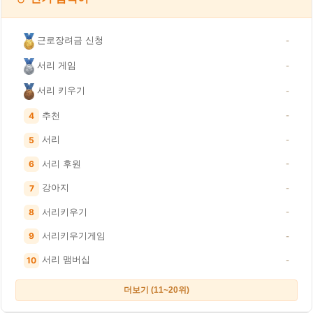
근로장려금 신청
-
서리 게임
-
서리 키우기
-
추천
4
-
서리
5
-
서리 후원
6
-
강아지
7
-
서리키우기
8
-
서리키우기게임
9
-
서리 맴버십
10
-
더보기 (11~20위)