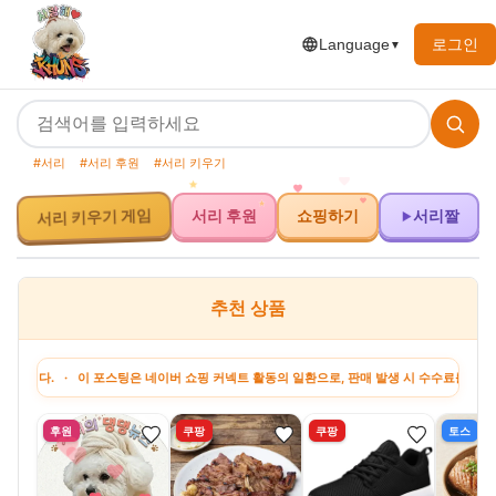
로그인
Language
▼
#서리
#서리 후원
#서리 키우기
서리 후원
쇼핑하기
서리짤
서리 키우기 게임
추천 상품
 이 포스팅은 네이버 쇼핑 커넥트 활동의 일환으로, 판매 발생 시 수수료를 제공받습니다. 
후원
쿠팡
쿠팡
토스