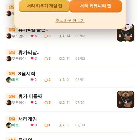
서리 커뮤니티 앱
서리 키우기 게임 앱
월요일 굿모닝
잡담
뿌꾸엉아
❤ 2
4
조회 8
08/03
오늘 하루 안 보기
휴가4일 출근..
잡담
뿌꾸엉아
❤ 4
6
조회 14
08/03
휴가막날..
잡담
뿌꾸엉아
❤ 3
3
조회 11
08/02
8월시작
잡담
히포
❤ 2
2
조회 9
08/01
휴가 이틀째
잡담
뿌꾸엉아
❤ 2
5
조회 11
07/31
서리게임
잡담
히포
❤ 3
1
조회 5
07/30