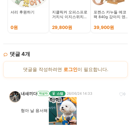
서리 후원하기
지클릭커 오피스프로
포켄스 카누들 에코
거치식 이지스위치
팩 840g 강아지 덴탈
무선 블루투스 휴대
껌 치석 입냄새 제거
용 태블릿 키보드
개껌 그레인프리
0원
29,800원
39,900원
댓글
4
개
댓글을 작성하려면
로그인
이 필요합니다.
내새끼다
·
26/06/24 14:33
스탭
작성자
♡
0
형아 날 용서해