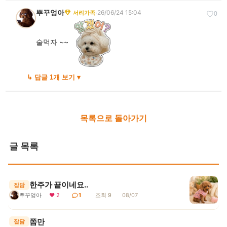
뿌꾸엉아
·
26/06/24 15:04
서리가족
♡
0
술먹자 ~~
↳ 답글 1개 보기 ▾
목록으로 돌아가기
글 목록
한주가 끝이네요..
잡담
뿌꾸엉아
❤ 2
1
조회 9
08/07
쫌만
잡담