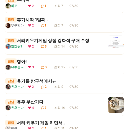
무더위
잡담
히포
❤ 2
1
조회 7
07/30
휴가시작 1일째..
잡담
뿌꾸엉아
❤ 2
1
조회 7
07/30
서리키우기게임 상점 강화석 구매 수정
잡담
알겠쒀?
❤ 2
3
조회 14
07/30
형아!
잡담
유후눈나
❤ 3
3
조회 15
07/30
휴가를 방구석에서ㅠ
잡담
유후눈나
❤ 2
2
조회 9
07/30
유후 부산가다
잡담
유후눈나
❤ 4
7
조회 14
07/30
서리 키우기 게임 하면서..
잡담
덕구
❤ 2
2
조회 11
07/30