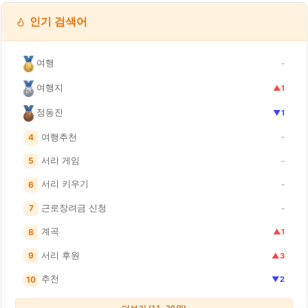
인기 검색어
여행
-
여행지
▲1
정동진
▼1
여행추천
4
-
서리 게임
5
-
서리 키우기
6
-
근로장려금 신청
7
-
계곡
8
▲1
서리 후원
9
▲3
추천
10
▼2