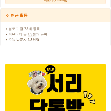
더보기 (11~20위)
최근 활동
• 블로그 글 73개 등록
• 커뮤니티 글
1.3천
개 등록
• 오늘 방문자
1.3천
명