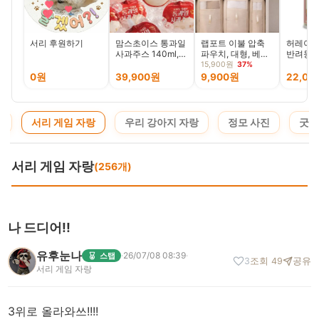
서리 후원하기
맘스초이스 통과일
랩포트 이불 압축
허레이 
사과주스 140ml,
파우치, 대형, 베이
반려동물
40포, 1개
지, 1개
물용의약
15,900원
37%
1개, 1
0원
39,900원
9,900원
22,05
청
서리 게임 자랑
우리 강아지 자랑
정모 사진
굿즈
서리 게임 자랑
(256개)
나 드디어!!
유후눈나
·
26/07/08 08:39
·
스탭
3
조회 49
공유
서리 게임 자랑
3위로 올라와쓰!!!!