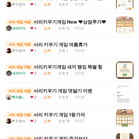
뿌꾸엉아
❤ 1
6
조회 6
07/30
서리키우기게임 New ♥상점추가♥
서리 게임 자랑
내새끼다
❤ 4
2
조회 14
07/30
서리 키우기 게임 여름휴가
서리 게임 자랑
뿌꾸엉아
❤ 1
0
조회 2
07/29
서리키우기게임 새끼 랭킹 뚝떨 힝
서리 게임 자랑
내새끼다
❤ 3
6
조회 9
07/29
서리키우기 게임 댓달기 이벤
서리 게임 자랑
핵귀욤서리
❤ 2
0
조회 8
07/28
서리 키우기 게임 1등가자
서리 게임 자랑
뿌꾸엉아
❤ 2
6
조회 19
07/27
서리 키우기 게임 주간보상
서리 게임 자랑