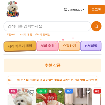
로그인
Language
▼
#강아지
#서리 게임
#서리 맴버십
서리 후원
쇼핑하기
서리짤
서리 키우기 게임
추천 상품
· 이 포스팅은 네이버 쇼핑 커넥트 활동의 일환으로, 판매 발생 시 수수료를 제공받습니다. 
후원
네이버
토스
쿠팡