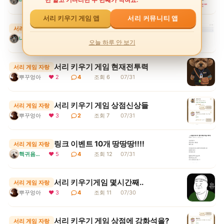
만 깔고 기다리면 두 번째가 막혀요.
서리 키우기 게임 앱
서리 커뮤니티 앱
서리키우기게임 링크이벤트 14개인증 ♥
서리 게임 자랑
내새끼다
❤ 4
3
조회 7
07/31
오늘 하루 안 보기
서리 키우기 게임 현재전투력
서리 게임 자랑
뿌꾸엉아
❤ 2
4
조회 6
07/31
서리 키우기 게임 상점신상들
서리 게임 자랑
뿌꾸엉아
❤ 3
2
조회 7
07/31
링크 이벤트 10개 땅땅땅!!!!
서리 게임 자랑
핵귀욤서리
❤ 5
4
조회 12
07/31
서리 키우기게임 몇시간째..
서리 게임 자랑
뿌꾸엉아
❤ 3
4
조회 11
07/30
서리 키우기 게임 상점에 강화석을?
서리 게임 자랑