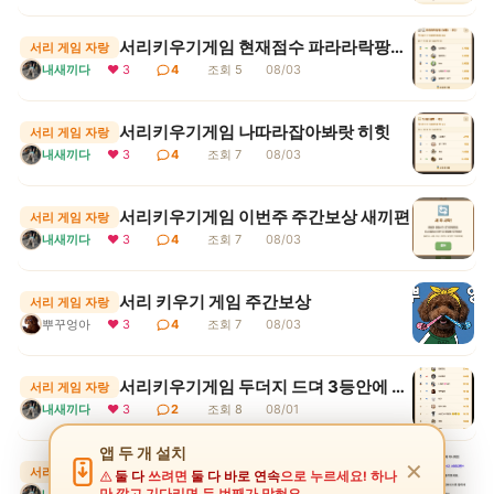
서리키우기게임 현재점수 파라라락팡팡 보통 1등
서리 게임 자랑
내새끼다
❤ 3
4
조회 5
08/03
서리키우기게임 나따라잡아봐랏 히힛
서리 게임 자랑
내새끼다
❤ 3
4
조회 7
08/03
서리키우기게임 이번주 주간보상 새끼편
서리 게임 자랑
내새끼다
❤ 3
4
조회 7
08/03
서리 키우기 게임 주간보상
서리 게임 자랑
뿌꾸엉아
❤ 3
4
조회 7
08/03
서리키우기게임 두더지 드뎌 3등안에 들어땨
서리 게임 자랑
내새끼다
❤ 3
2
조회 8
08/01
앱 두 개 설치
✕
서리키우기게임 그냥 막하지마
서리 게임 자랑
둘 다
쓰려면
둘 다 바로 연속
으로 누르세요! 하나
내새끼다
❤ 5
10
조회 15
07/31