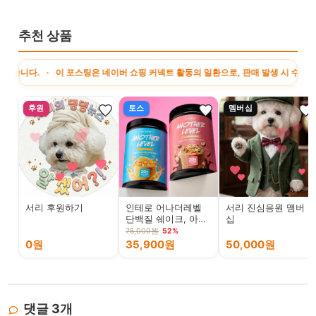
추천 상품
· 이 포스팅은 네이버 쇼핑 커넥트 활동의 일환으로, 판매 발생 시 수수료를 제공받습
후원
토스
멤버십
서리 후원하기
인테로 어나더레벨
서리 진심응원 맴버
단백질 쉐이크, 아몬
십
드봉봉 630g 1개 +
75,000원
52%
콘시리얼 630g 1개,
0원
35,900원
50,000원
1세트
댓글
3
개