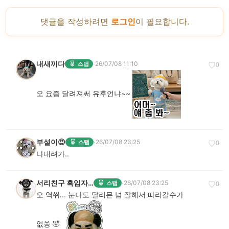
댓글을 작성하려면
로그인
이 필요합니다.
내새끼다
·
26/07/08 11:10
스탭
♡
0
오 요즘 달려져써 유후언냐~~
부설이😍
·
26/07/08 23:25
스탭
♡
0
나내려가..
서리친구 흑임자 🤗😎🫡
·
26/07/08 23:25
스탭
♡
0
오 역쒸... 눈나도 달리믄 넘 잘해서 따라갈수가
없쑹 🤣