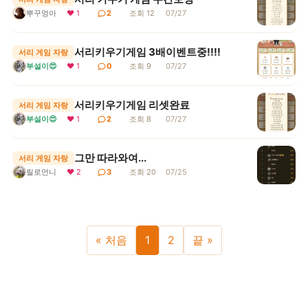
뿌꾸엉아
❤ 1
2
조회 12
07/27
서리키우기게임 3배이벤트중!!!!
서리 게임 자랑
부설이😍
❤ 1
0
조회 9
07/27
서리키우기게임 리셋완료
서리 게임 자랑
부설이😍
❤ 1
2
조회 8
07/27
그만 따라와여...
서리 게임 자랑
❤ 2
3
조회 20
07/25
릴로언니
« 처음
1
2
끝 »