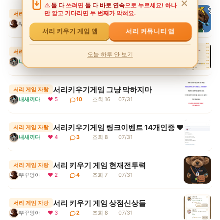
✕
둘 다
쓰려면
둘 다 바로 연속
으로 누르세요! 하나
서리 키우기 게임 주간보상
만 깔고 기다리면 두 번째가 막혀요.
서리 게임 자랑
뿌꾸엉아
❤ 3
4
조회 8
08/03
서리 커뮤니티 앱
서리 키우기 게임 앱
서리키우기게임 두더지 드뎌 3등안에 들어땨
서리 게임 자랑
오늘 하루 안 보기
내새끼다
❤ 3
2
조회 9
08/01
서리키우기게임 그냥 막하지마
서리 게임 자랑
내새끼다
❤ 5
10
조회 16
07/31
서리키우기게임 링크이벤트 14개인증 ♥
서리 게임 자랑
내새끼다
❤ 4
3
조회 8
07/31
서리 키우기 게임 현재전투력
서리 게임 자랑
뿌꾸엉아
❤ 2
4
조회 7
07/31
서리 키우기 게임 상점신상들
서리 게임 자랑
뿌꾸엉아
❤ 3
2
조회 8
07/31