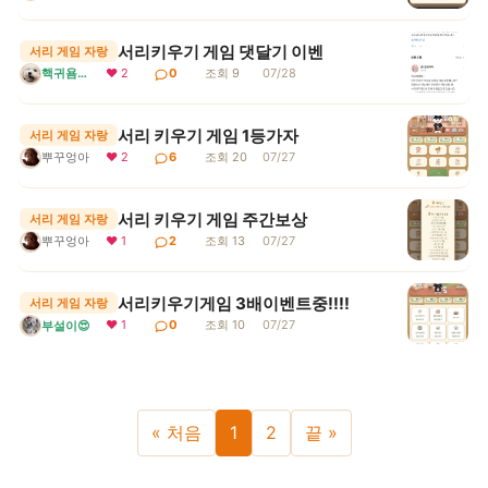
서리키우기 게임 댓달기 이벤
서리 게임 자랑
핵귀욤서리
❤ 2
0
조회 9
07/28
서리 키우기 게임 1등가자
서리 게임 자랑
뿌꾸엉아
❤ 2
6
조회 20
07/27
서리 키우기 게임 주간보상
서리 게임 자랑
뿌꾸엉아
❤ 1
2
조회 13
07/27
서리키우기게임 3배이벤트중!!!!
서리 게임 자랑
❤ 1
0
조회 10
07/27
부설이😍
« 처음
1
2
끝 »