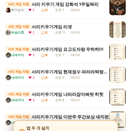
서리 키우기 게임 강화석 1주일짜리
서리 게임 자랑
뿌꾸엉아
❤ 2
0
조회 7
08/04
서리키우기게임 리셋
서리 게임 자랑
부설이😍
❤ 2
5
조회 11
08/04
서리키우기게임 요고도자랑 우하하!!!
서리 게임 자랑
내새끼다
❤ 3
8
조회 7
08/04
서리키우기게임 현재점수 파라라락팡팡 보통 1등
서리 게임 자랑
내새끼다
❤ 3
4
조회 6
08/03
서리키우기게임 나따라잡아봐랏 히힛
서리 게임 자랑
내새끼다
❤ 3
4
조회 8
08/03
서리키우기게임 이번주 주간보상 새끼편
서리 게임 자랑
내새끼다
❤ 3
4
조회 8
08/03
앱 두 개 설치