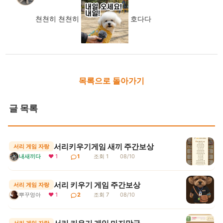
쳔쳔히 쳔쳔히
호다다
목록으로 돌아가기
글 목록
서리키우기게임 새끼 주간보상
서리 게임 자랑
내새끼다
❤ 1
1
조회 1
08/10
서리 키우기 게임 주간보상
서리 게임 자랑
뿌꾸엉아
❤ 1
2
조회 7
08/10