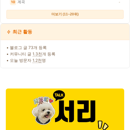
계곡
10
-
더보기 (11~20위)
최근 활동
• 블로그 글 73개 등록
• 커뮤니티 글
1.3천
개 등록
• 오늘 방문자
1.2천
명