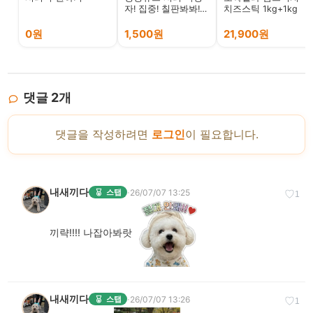
자! 집중! 칠판봐봐!
치즈스틱 1kg+1kg
알겠어?
0원
1,500원
21,900원
댓글
2
개
댓글을 작성하려면
로그인
이 필요합니다.
내새끼다
·
26/07/07 13:25
스탭
♡
1
끼략!!!! 나잡아봐랏
내새끼다
·
26/07/07 13:26
스탭
♡
1