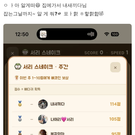
ㅇ ㅏ아 알게떠😆 집에가서 내새끼다님
잡는그날까지~ 알 게 쒀❓🫵 포ㅏ핡 ㅎ핳핡핦🤣