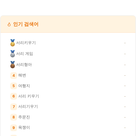
인기 검색어
서리키우기
-
서리 게임
-
서리형아
-
해변
4
-
여행지
5
-
서리 키우기
6
-
서리기우기
7
-
주문진
8
-
욕쟁이
9
-