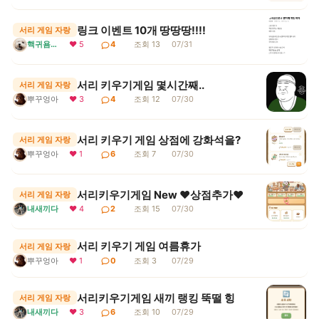
링크 이벤트 10개 땅땅땅!!!!
서리 게임 자랑
핵귀욤서리
❤ 5
4
조회 13
07/31
서리 키우기게임 몇시간째..
서리 게임 자랑
뿌꾸엉아
❤ 3
4
조회 12
07/30
서리 키우기 게임 상점에 강화석을?
서리 게임 자랑
뿌꾸엉아
❤ 1
6
조회 7
07/30
서리키우기게임 New ♥상점추가♥
서리 게임 자랑
내새끼다
❤ 4
2
조회 15
07/30
서리 키우기 게임 여름휴가
서리 게임 자랑
뿌꾸엉아
❤ 1
0
조회 3
07/29
서리키우기게임 새끼 랭킹 뚝떨 힝
서리 게임 자랑
내새끼다
❤ 3
6
조회 10
07/29