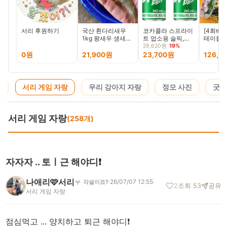
서리 후원하기
국산 흰다리새우
코카콜라 스프라이
[4회배송
1kg 왕새우 생새우
트 업소용 슬릭,
테이블] 
활새우 회 제철
245ml, 30캔
샐러드 
29,620원
19%
린지 정기
0원
21,900원
23,700원
126,0
4개
청
서리 게임 자랑
우리 강아지 자랑
정모 사진
굿즈
서리 게임 자랑
(258개)
자자자 .. 토ㅣ근 해야디❗️
나애리🩷서리
·
26/07/07 12:55
·
각설이죠?
2
조회 53
공유
서리 게임 자랑
점심먹고 ... 양치하고 퇴근 해야디❗️