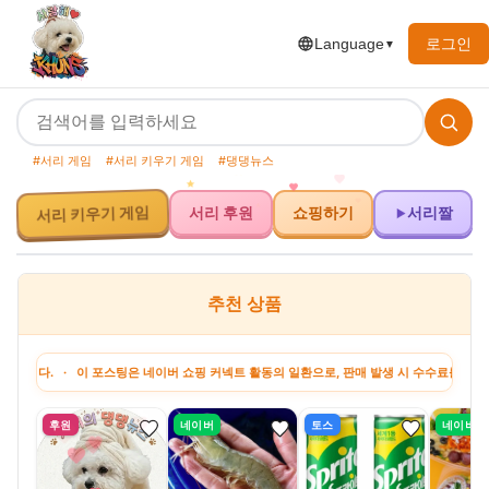
로그인
Language
▼
#서리 게임
#서리 키우기 게임
#댕댕뉴스
서리 키우기 게임
서리 후원
쇼핑하기
서리짤
추천 상품
· 이 포스팅은 네이버 쇼핑 커넥트 활동의 일환으로, 판매 발생 시 수수료를 제공받습니다.
후원
네이버
토스
네이버