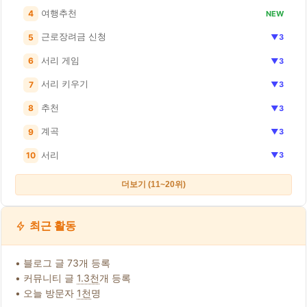
여행추천
4
NEW
근로장려금 신청
5
▼3
서리 게임
6
▼3
서리 키우기
7
▼3
추천
8
▼3
계곡
9
▼3
서리
10
▼3
더보기 (11~20위)
최근 활동
• 블로그 글 73개 등록
• 커뮤니티 글
1.3천
개 등록
• 오늘 방문자
1천
명