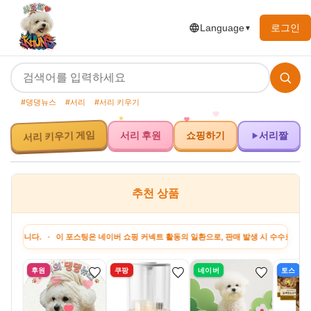
로그인
Language
▼
#댕댕뉴스
#서리
#서리 키우기
서리 키우기 게임
서리 후원
쇼핑하기
서리짤
추천 상품
. · 이 포스팅은 네이버 쇼핑 커넥트 활동의 일환으로, 판매 발생 시 수수료를 제공받습니
후원
쿠팡
네이버
토스