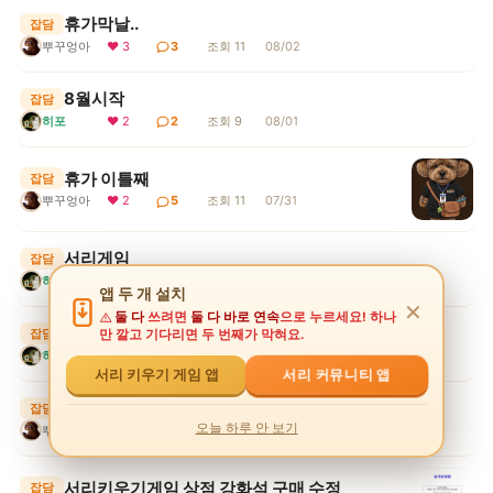
휴가막날..
잡담
뿌꾸엉아
❤ 3
3
조회 11
08/02
8월시작
잡담
히포
❤ 2
2
조회 9
08/01
휴가 이틀째
잡담
뿌꾸엉아
❤ 2
5
조회 11
07/31
서리게임
잡담
히포
❤ 3
1
조회 5
07/30
앱 두 개 설치
✕
둘 다
쓰려면
둘 다 바로 연속
으로 누르세요! 하나
무더위
잡담
만 깔고 기다리면 두 번째가 막혀요.
히포
❤ 2
1
조회 7
07/30
서리 커뮤니티 앱
서리 키우기 게임 앱
휴가시작 1일째..
잡담
오늘 하루 안 보기
뿌꾸엉아
❤ 2
1
조회 7
07/30
서리키우기게임 상점 강화석 구매 수정
잡담