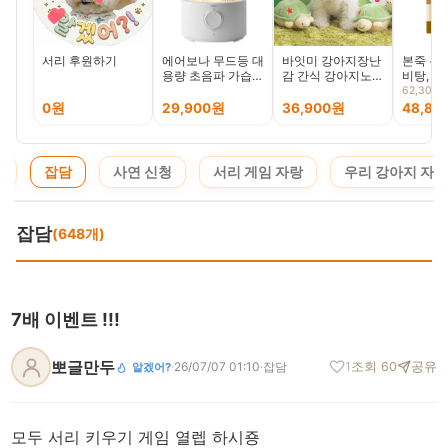
서리 후원하기
에어보나 무드등 대
바잇미 강아지장난
본죽 본
용량 초음파 가습기
감 간식 강아지노즈
비탕, 70
4L
워크 분리불안
62,300
0원
29,900원
36,900원
48,89
지
잡담
사연 신청
서리 게임 자랑
우리 강아지 자랑
잡담
(648개)
7배 이벤트 !!!
뽀글만두
·
26/07/07 01:10
·
잡담
1
조회 60
공유
알겠어?
모두 서리 키우기 게임 열렙 하시죵