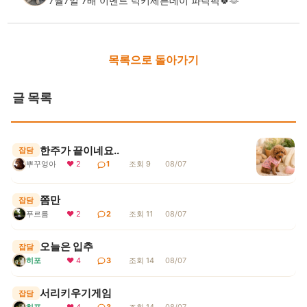
7월7일 7배 이벤트 럭키세븐데이 파락팍🍀🫶
목록으로 돌아가기
글 목록
한주가 끝이네요..
잡담
뿌꾸엉아
❤ 2
1
조회 9
08/07
쫌만
잡담
푸르름
❤ 2
2
조회 11
08/07
오늘은 입추
잡담
히포
❤ 4
3
조회 14
08/07
서리키우기게임
잡담
히포
❤ 4
3
조회 14
08/07