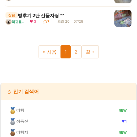
벙후기 2탄 선물자랑 ^^
잡담
❤ 3
7
조회 20
07/28
핵귀욤서리
« 처음
1
2
끝 »
인기 검색어
여행
NEW
정동진
▼1
여행지
NEW