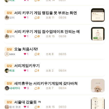
서리 키우기 게임 랭킹을 못 부르는 화면
잡담
꼬미
❤ 1
2
조회 11
08/06
서리 키우기 게임 점수업데이트 안되는 예
잡담
꼬미
❤ 1
0
조회 15
08/06
오늘 처음시작!
잡담
sexx
❤ 1
2
조회 8
08/05
서리게임키우기
잡담
히포
❤ 1
1
조회 2
08/04
새끼휴무는 서리키우기게임에 갖다바쳐
잡담
내새끼다
❤ 3
3
조회 7
08/04
서울대 갔을듯 ㅋ
잡담
핑크 코코
❤ 4
9
조회 15
08/03