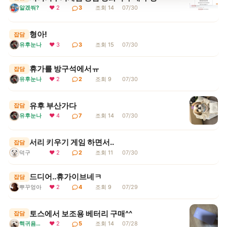
알겠쒀?
❤ 2
3
조회 14
07/30
형아!
잡담
유후눈나
❤ 3
3
조회 15
07/30
휴가를 방구석에서ㅠ
잡담
유후눈나
❤ 2
2
조회 9
07/30
유후 부산가다
잡담
유후눈나
❤ 4
7
조회 14
07/30
서리 키우기 게임 하면서..
잡담
덕구
❤ 2
2
조회 11
07/30
드디어..휴가이브네ㅋ
잡담
뿌꾸엉아
❤ 2
4
조회 9
07/29
토스에서 보조용 베터리 구매^^
잡담
핵귀욤서리
❤ 2
5
조회 14
07/28