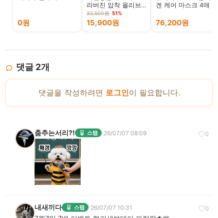
라버진 압착 올리브
겐 케어 마스크 4매
오일, 1L, 1통
32,500원
51%
0원
15,900원
76,200원
댓글
2
개
댓글을 작성하려면
로그인
이 필요합니다.
춤추는서리?!
·
26/07/07 08:09
스탭
♡
0
내새끼다
·
26/07/07 10:31
스탭
♡
0