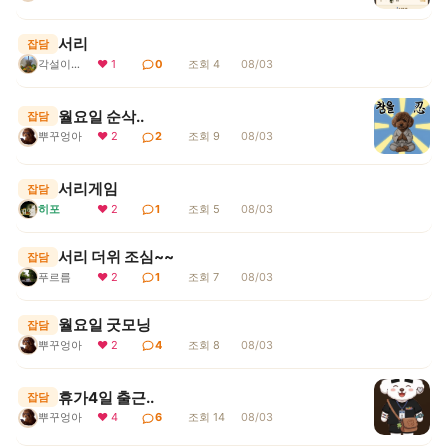
서리
잡담
각설이지요
❤ 1
0
조회 4
08/03
월요일 순삭..
잡담
뿌꾸엉아
❤ 2
2
조회 9
08/03
서리게임
잡담
히포
❤ 2
1
조회 5
08/03
서리 더위 조심~~
잡담
푸르름
❤ 2
1
조회 7
08/03
월요일 굿모닝
잡담
뿌꾸엉아
❤ 2
4
조회 8
08/03
휴가4일 출근..
잡담
뿌꾸엉아
❤ 4
6
조회 14
08/03