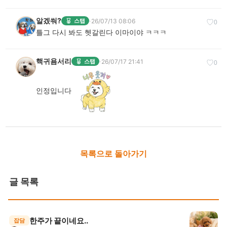
알겠쒀?
·
26/07/13 08:06
스탭
♡
0
틀그 다시 봐도 헷갈린다 이마이야 ㅋㅋㅋ
핵귀욤서리
·
26/07/17 21:41
스탭
♡
0
인정입니다
목록으로 돌아가기
글 목록
한주가 끝이네요..
잡담