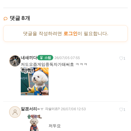
댓글
8
개
댓글을 작성하려면
로그인
이 필요합니다.
내새끼다
·
26/07/05 07:55
스탭
♡
1
저도요즘게임중독자가돼써효 ㅋㅋㅋ
알겠서리~
·
26/07/06 12:53
각설이죠?
♡
1
저두요