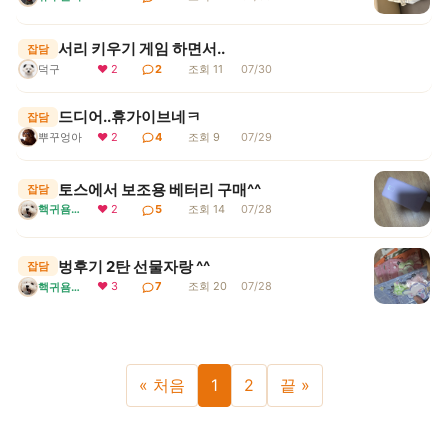
서리 키우기 게임 하면서..
잡담
덕구
❤ 2
2
조회 11
07/30
드디어..휴가이브네ㅋ
잡담
뿌꾸엉아
❤ 2
4
조회 9
07/29
토스에서 보조용 베터리 구매^^
잡담
핵귀욤서리
❤ 2
5
조회 14
07/28
벙후기 2탄 선물자랑 ^^
잡담
❤ 3
7
조회 20
07/28
핵귀욤서리
« 처음
1
2
끝 »