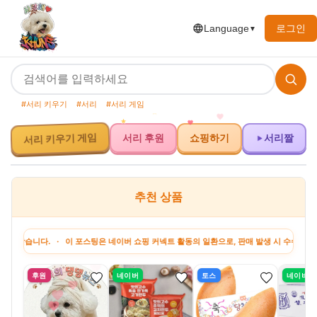
로그인
Language
▼
#서리 키우기
#서리
#서리 게임
서리 키우기 게임
서리 후원
쇼핑하기
서리짤
추천 상품
. · 이 포스팅은 네이버 쇼핑 커넥트 활동의 일환으로, 판매 발생 시 수수료를 제공받습니
후원
네이버
토스
네이버