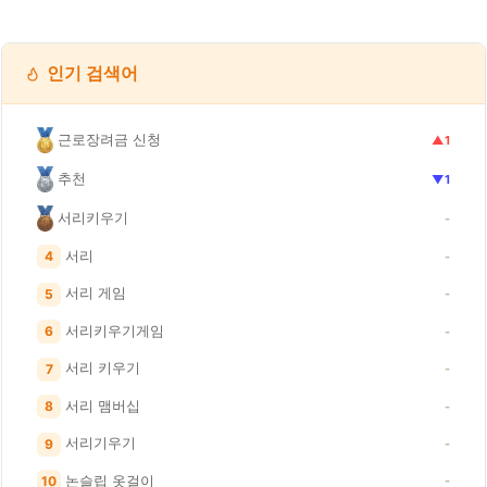
인기 검색어
근로장려금 신청
▲1
추천
▼1
서리키우기
-
서리
4
-
서리 게임
5
-
서리키우기게임
6
-
서리 키우기
7
-
서리 맴버십
8
-
서리기우기
9
-
논슬립 옷걸이
10
-