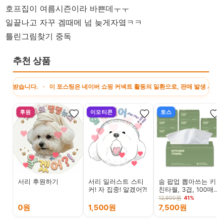
호프집이 여름시즌이라 바쁜데ㅜㅜ
일끝나고 자꾸 겜때메 넘 늦게자옄ㅋㅋ
틀린그림찾기 중독
추천 상품
. · 이 포스팅은 네이버 쇼핑 커넥트 활동의 일환으로, 판매 발생 시 수수료를 제
후원
이모티콘
토스
서리 후원하기
서리 일러스트 스티
숨 팝업 뽑아쓰는 키
커! 자 집중! 알겠어?!
친타월, 3겹, 100매,
9팩
12,900원
41%
0원
1,500원
7,500원