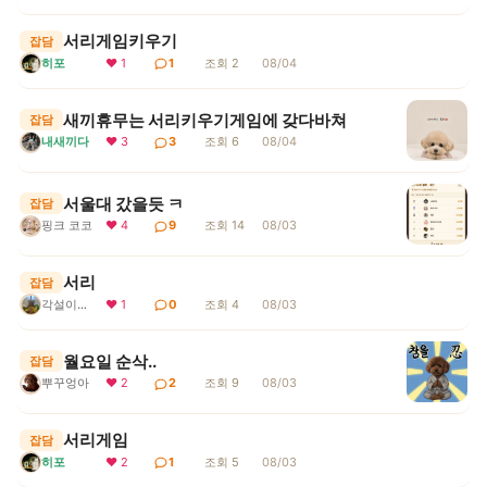
서리게임키우기
잡담
히포
❤ 1
1
조회 2
08/04
새끼휴무는 서리키우기게임에 갖다바쳐
잡담
내새끼다
❤ 3
3
조회 6
08/04
서울대 갔을듯 ㅋ
잡담
핑크 코코
❤ 4
9
조회 14
08/03
서리
잡담
각설이지요
❤ 1
0
조회 4
08/03
월요일 순삭..
잡담
뿌꾸엉아
❤ 2
2
조회 9
08/03
서리게임
잡담
히포
❤ 2
1
조회 5
08/03