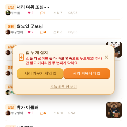
서리 더위 조심~~
잡담
푸르름
❤ 2
1
조회 7
08/03
월요일 굿모닝
잡담
뿌꾸엉아
❤ 2
4
조회 8
08/03
휴가4일 출근..
잡담
앱 두 개 설치
뿌꾸엉아
❤ 4
6
조회 13
08/03
✕
둘 다
쓰려면
둘 다 바로 연속
으로 누르세요! 하나
만 깔고 기다리면 두 번째가 막혀요.
휴가막날..
잡담
서리 커뮤니티 앱
뿌꾸엉아
❤ 3
3
조회 11
08/02
서리 키우기 게임 앱
8월시작
오늘 하루 안 보기
잡담
히포
❤ 2
2
조회 9
08/01
휴가 이틀째
잡담
뿌꾸엉아
❤ 2
5
조회 11
07/31