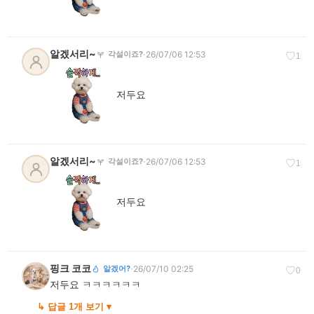
알겠서리~
·
26/07/06 12:53
각설이죠?
♡
1
저두요
알겠서리~
·
26/07/06 12:53
각설이죠?
♡
1
저두요
핑크 코코
·
26/07/10 02:25
알겠어?
♡
0
저두요 ㅋㅋㅋㅋㅋㅋ
↳ 답글 1개 보기 ▾