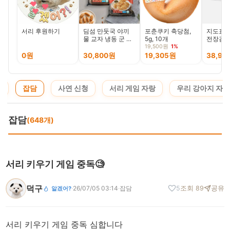
서리 후원하기
딤섬 만둣국 야끼
포춘쿠키 축당첨,
지도표 
물 교자 냉동 군 고
5g, 10개
전장김 
기만두+김치만두,
구운 맛
19,500원
1%
2kg, 2개
30g, 2
0원
30,800원
19,305원
38,90
지
잡담
사연 신청
서리 게임 자랑
우리 강아지 자랑
잡담
(648개)
서리 키우기 게임 중독🧐
덕구
·
26/07/05 03:14
·
잡담
5
조회 89
공유
알겠어?
서리 키우기 게임 중독 심합니다