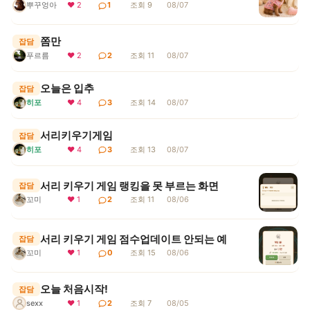
뿌꾸엉아
❤ 2
1
조회 9
08/07
쫌만
잡담
푸르름
❤ 2
2
조회 11
08/07
오늘은 입추
잡담
히포
❤ 4
3
조회 14
08/07
서리키우기게임
잡담
히포
❤ 4
3
조회 13
08/07
서리 키우기 게임 랭킹을 못 부르는 화면
잡담
꼬미
❤ 1
2
조회 11
08/06
서리 키우기 게임 점수업데이트 안되는 예
잡담
꼬미
❤ 1
0
조회 15
08/06
오늘 처음시작!
잡담
sexx
❤ 1
2
조회 7
08/05