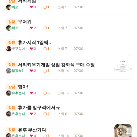
서리게임
잡담
히포
❤ 3
1
조회 5
07/30
무더위
잡담
히포
❤ 2
1
조회 7
07/30
휴가시작 1일째..
잡담
뿌꾸엉아
❤ 2
1
조회 7
07/30
서리키우기게임 상점 강화석 구매 수정
잡담
알겠쒀?
❤ 2
3
조회 14
07/30
형아!
잡담
유후눈나
❤ 3
3
조회 15
07/30
휴가를 방구석에서ㅠ
잡담
유후눈나
❤ 2
2
조회 9
07/30
유후 부산가다
잡담
유후눈나
❤ 4
7
조회 14
07/30