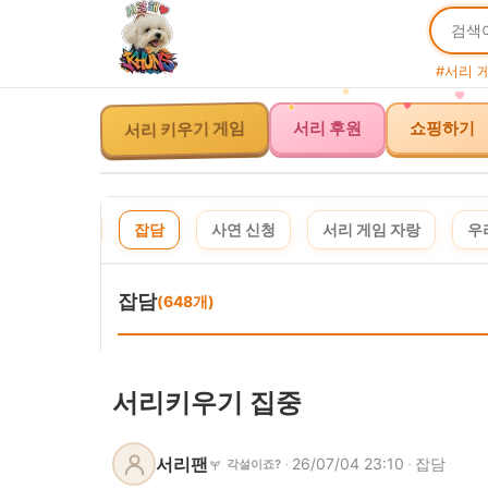
#서리 
서리 키우기 게임
서리 후원
쇼핑하기
체
공지
잡담
사연 신청
서리 게임 자랑
우
잡담
(648개)
서리키우기 집중
서리팬
·
26/07/04 23:10
·
잡담
각설이죠?