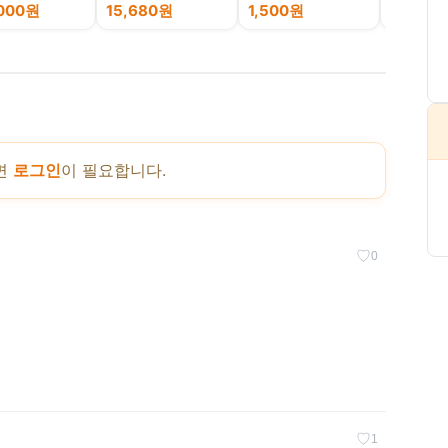
, 1개
어컨필터 
,000원
15,680원
1,500원
39,00
면
로그인
이 필요합니다.
♡
0
♡
1