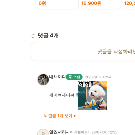
명절 설 추석 선물세
합,홍탁
0원
16,900원
120
트 500g
댓글
4
개
댓글을 작성하려
내새끼다
·
스탭
26/07/05 07:54
재미쪄재미쪄!!!
↳ 답글 1개 보기 ▾
알겠서리~
·
각설이죠?
26/07/06 12:55