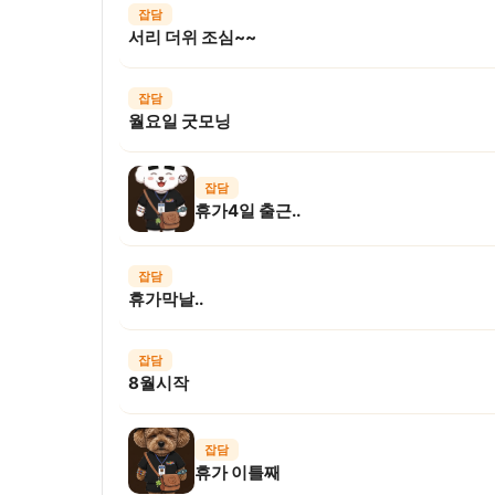
잡담
서리 더위 조심~~
잡담
월요일 굿모닝
잡담
휴가4일 출근..
잡담
휴가막날..
잡담
8월시작
잡담
휴가 이틀째