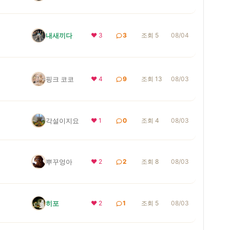
내새끼다
❤ 3
3
조회 5
08/04
핑크 코코
❤ 4
9
조회 13
08/03
각설이지요
❤ 1
0
조회 4
08/03
뿌꾸엉아
❤ 2
2
조회 8
08/03
히포
❤ 2
1
조회 5
08/03