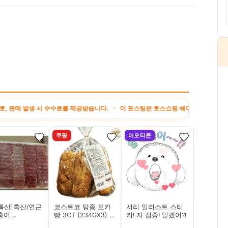
 시 수수료를 제공받습니다. · 이 포스팅은 토스쇼핑 쉐어링크 활동의 일환으로, 이에
쿠팡
이모티콘
네이버
특산]흑산/연근
코스트코 탕종 모카
서리 일러스트 스티
[호환][
홍어
빵 3CT (234GX3) +
커! 자 집중! 알겠어?!
미엄 공기
g~1kg)+초장/삼
더메이런알콜티슈
탄 자동차