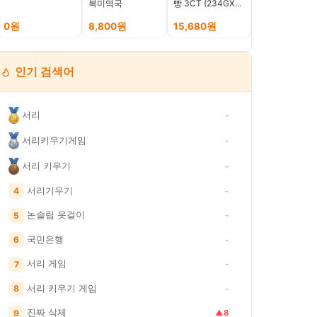
복미역국
빵 3CT (234GX3)
플사이다 비니
+ 더메이런알콜티
21p, 315ml, 2
슈
0원
8,800원
15,680원
34,600원
인기 검색어
서리
-
서리키우기게임
-
 따른 일정액의 수수료를 제공받습니다. · 이 포스팅은 쿠팡 파트너스 활동의 일환으
서리 키우기
-
굿즈
토스
네이버
서리기우기
4
-
논슬립 옷걸이
5
-
국민은행
6
-
서리 게임
7
-
서리 키우기 게임
불스원]프리
서리 사랑해 케리어
앙쥬 블랙스네일 리
동해 닭강정 
8
-
청정 활성
커버
퀴드 라이너, 블랙, 1
게 1kg 국내
 차량용 에
개
살치킨 일본식
35,000원
83%
진짜 삭제
9
▲8