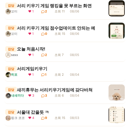
서리 키우기 게임 랭킹을 못 부르는 화면
잡담
꼬미
❤ 1
2
조회 11
08/06
서리 키우기 게임 점수업데이트 안되는 예
잡담
꼬미
❤ 1
0
조회 15
08/06
오늘 처음시작!
잡담
sexx
❤ 1
2
조회 7
08/05
서리게임키우기
잡담
히포
❤ 1
1
조회 2
08/04
새끼휴무는 서리키우기게임에 갖다바쳐
잡담
내새끼다
❤ 3
3
조회 6
08/04
서울대 갔을듯 ㅋ
잡담
핑크 코코
❤ 4
9
조회 15
08/03