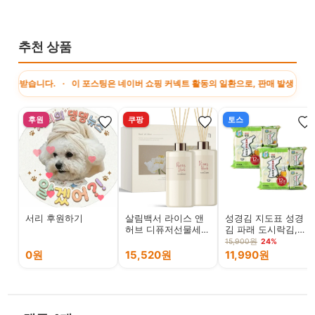
추천 상품
니다. · 이 포스팅은 네이버 쇼핑 커넥트 활동의 일환으로, 판매 발생 시 수수료를
후원
쿠팡
토스
서리 후원하기
살림백서 라이스 앤
성경김 지도표 성경
허브 디퓨저선물세트
김 파래 도시락김,
500ml 2개 + 리드스
4g, 24봉
15,900원
24%
틱 2개, 블랙체리, 1
0원
15,520원
11,990원
세트