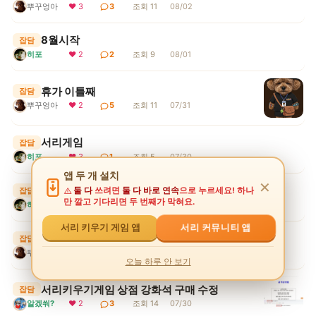
뿌꾸엉아
❤ 3
3
조회 11
08/02
8월시작
잡담
히포
❤ 2
2
조회 9
08/01
휴가 이틀째
잡담
뿌꾸엉아
❤ 2
5
조회 11
07/31
서리게임
잡담
히포
❤ 3
1
조회 5
07/30
앱 두 개 설치
✕
무더위
잡담
둘 다
쓰려면
둘 다 바로 연속
으로 누르세요! 하나
만 깔고 기다리면 두 번째가 막혀요.
히포
❤ 2
1
조회 7
07/30
서리 커뮤니티 앱
서리 키우기 게임 앱
휴가시작 1일째..
잡담
뿌꾸엉아
❤ 2
1
조회 7
07/30
오늘 하루 안 보기
서리키우기게임 상점 강화석 구매 수정
잡담
알겠쒀?
❤ 2
3
조회 14
07/30