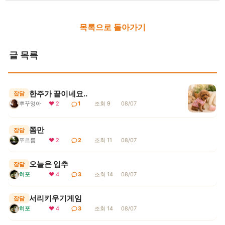
목록으로 돌아가기
글 목록
한주가 끝이네요..
잡담
뿌꾸엉아
❤ 2
1
조회 9
08/07
쫌만
잡담
푸르름
❤ 2
2
조회 11
08/07
오늘은 입추
잡담
히포
❤ 4
3
조회 14
08/07
서리키우기게임
잡담
히포
❤ 4
3
조회 14
08/07