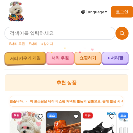
로그인
Language
▼
#서리 후원
#서리
#강아지
서리 후원
쇼핑하기
서리짤
서리 키우기 게임
추천 상품
습니다. · 이 포스팅은 네이버 쇼핑 커넥트 활동의 일환으로, 판매 발생 시 수수료를 제공
후원
토스
쿠팡
토스