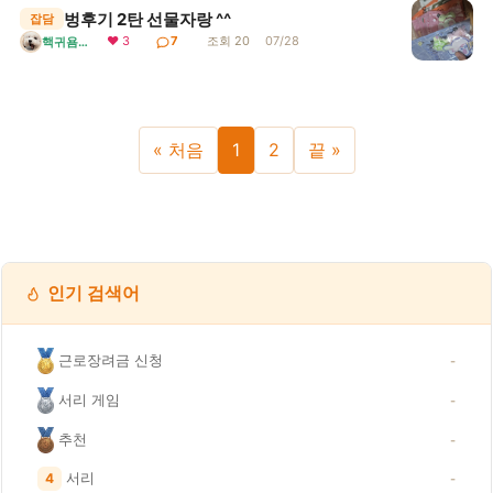
벙후기 2탄 선물자랑 ^^
잡담
❤ 3
7
조회 20
07/28
핵귀욤서리
« 처음
1
2
끝 »
인기 검색어
근로장려금 신청
-
서리 게임
-
추천
-
서리
4
-