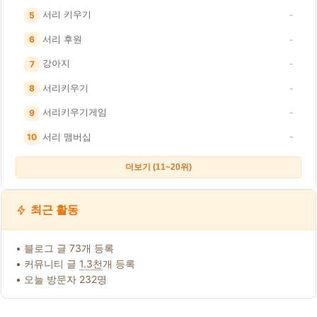
서리 키우기
5
-
서리 후원
6
-
강아지
7
-
서리키우기
8
-
서리키우기게임
9
-
서리 맴버십
10
-
더보기 (11~20위)
최근 활동
• 블로그 글 73개 등록
• 커뮤니티 글
1.3천
개 등록
• 오늘 방문자 232명