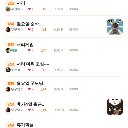
서리
잡담
각설이지요
❤ 1
0
조회 4
08/03
월요일 순삭..
잡담
뿌꾸엉아
❤ 2
2
조회 9
08/03
서리게임
잡담
히포
❤ 2
1
조회 5
08/03
서리 더위 조심~~
잡담
푸르름
❤ 2
1
조회 7
08/03
월요일 굿모닝
잡담
뿌꾸엉아
❤ 2
4
조회 8
08/03
휴가4일 출근..
잡담
뿌꾸엉아
❤ 4
6
조회 14
08/03
휴가막날..
잡담