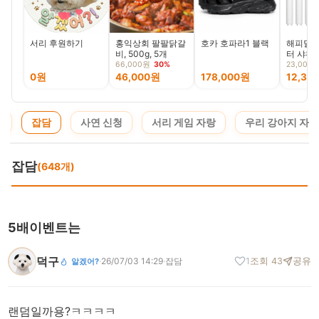
서리 후원하기
홍익상회 팔팔닭갈
호카 호파라1 블랙
해피달링 
비, 500g, 5개
터 샤워
디 소다,
66,000원
30%
23,000
4P+리필
0원
46,000원
178,000원
12,37
지
잡담
사연 신청
서리 게임 자랑
우리 강아지 자랑
잡담
(648개)
5배이벤트는
덕구
·
26/07/03 14:29
·
잡담
1
조회 43
공유
알겠어?
랜덤일까용?ㅋㅋㅋㅋ