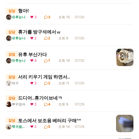
형아!
잡담
유후눈나
❤ 3
3
조회 15
07/30
휴가를 방구석에서ㅠ
잡담
유후눈나
❤ 2
2
조회 9
07/30
유후 부산가다
잡담
유후눈나
❤ 4
7
조회 14
07/30
서리 키우기 게임 하면서..
잡담
덕구
❤ 2
2
조회 11
07/30
드디어..휴가이브네ㅋ
잡담
뿌꾸엉아
❤ 2
4
조회 9
07/29
토스에서 보조용 베터리 구매^^
잡담
핵귀욤서리
❤ 2
5
조회 14
07/28