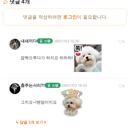
댓글
4
개
댓글을 작성하려면
로그인
이 필요합니다.
내새끼다
·
26/07/03 15:36
스탭
♡
0
깜짝으루다가 하지요 하하하!
춤추는서리?!
·
26/07/03 16:24
스탭
♡
0
그치요~!랜덤이지요
↳ 답글 1개 보기 ▾