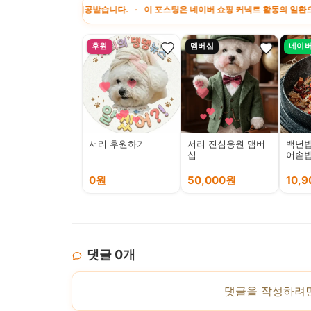
료를 제공받습니다. · 이 포스팅은 네이버 쇼핑 커넥트 활동의 일환으로, 판매 발생
후원
멤버십
네이
서리 후원하기
서리 진심응원 맴버
백년밥
십
어솥밥
0원
50,000원
10,
댓글
0
개
댓글을 작성하려