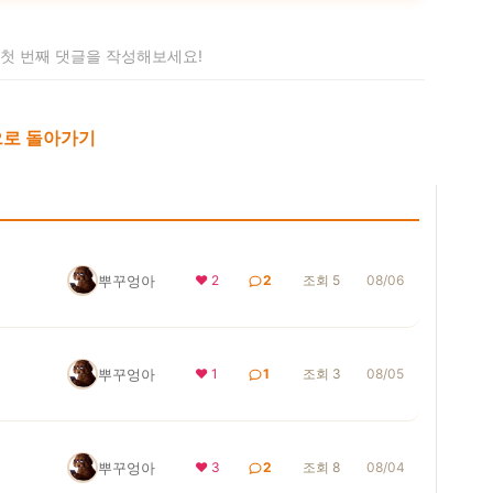
 첫 번째 댓글을 작성해보세요!
로 돌아가기
뿌꾸엉아
❤ 2
2
조회 5
08/06
뿌꾸엉아
❤ 1
1
조회 3
08/05
뿌꾸엉아
❤ 3
2
조회 8
08/04