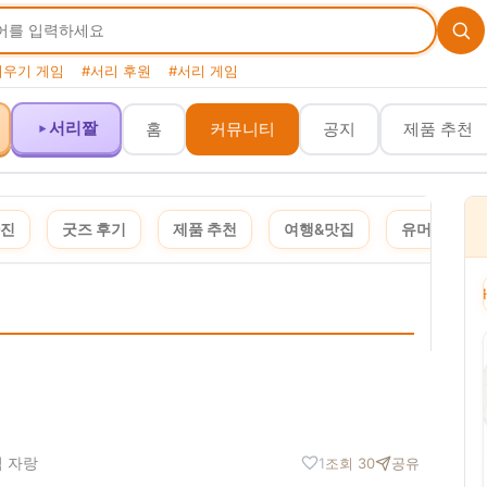
키우기 게임
#서리 후원
#서리 게임
서리짤
홈
커뮤니티
공지
제품 추천
사진
굿즈 후기
제품 추천
여행&맛집
유머&짤
이 포스팅은 쿠팡 파트너스 활동의 일환으로, 이에 따른 일정액의 수수료를 제공받습니다. 
임 자랑
1
조회 30
공유