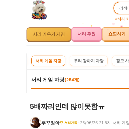
#서리 
서리 키우기 게임
서리 후원
쇼핑하기
사연 신청
서리 게임 자랑
우리 강아지 자랑
정모 
서리 게임 자랑
(254개)
5배짜리인데 많이못함ㅠ
뿌꾸엉아
·
26/06/26 21:53
·
서리 게
서리가족