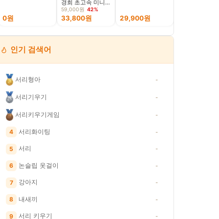
경희 초고속 미니
컨 탈취제 500m
선풍기 HF-T70, 무
냄새 제거 자동
59,000원
42%
드아이보리
벽걸이 스탠드 
0원
33,800원
29,900원
12,900원
인기 검색어
서리형아
-
서리기우기
-
서리키우기게임
-
서리화이팅
4
-
서리
5
-
논슬립 옷걸이
6
-
강아지
7
-
내새끼
8
-
서리 키우기
9
-