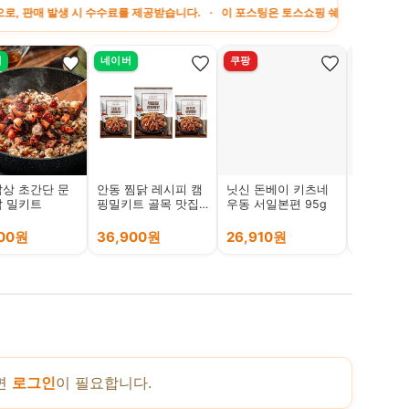
 시 수수료를 제공받습니다. · 이 포스팅은 토스쇼핑 쉐어링크 활동의 일환으로, 이에
버
네이버
쿠팡
쿠팡
상 초간단 문
안동 찜닭 레시피 캠
닛신 돈베이 키츠네
후지와라
 밀키트
핑밀키트 골목 맛집
우동 서일본편 95g
아사히카
간장 찜닭 봉추 집들
(건면), 3
이음식 500g, 6개
900원
36,900원
26,910원
9,660
면
로그인
이 필요합니다.