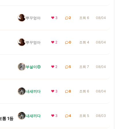
뿌꾸엉아
❤ 3
2
조회 6
08/04
뿌꾸엉아
❤ 2
0
조회 4
08/04
부설이😍
❤ 2
5
조회 7
08/04
내새끼다
❤ 3
8
조회 6
08/04
내새끼다
❤ 3
4
조회 5
08/03
통 1등