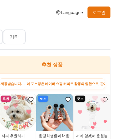
로그인
Language
▼
기타
추천 상품
하고 싶은 말
지원금 정보
강아지 팁
꿀팁&정보
· 이 포스팅은 네이버 쇼핑 커넥트 활동의 일환으로, 판매 발생 시 수수료를 제공받습니다. · 
후원
토스
굿즈
네이버
서리 후원하기
한경희생활과학 한
서리 알겠어 응원봉
1+1 살림백서 