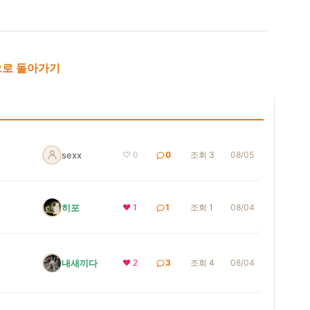
로 돌아가기
sexx
♡ 0
0
조회 3
08/05
히포
❤ 1
1
조회 1
08/04
내새끼다
❤ 2
3
조회 4
08/04