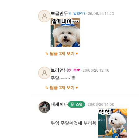
뽀글만두
·
알겠어?
26/06/26 12:20
↳ 답글 1개 보기 ▾
보리언닝
·
쪽❤️
26/06/26 13:46
주말~~~~!!!!
↳ 답글 1개 보기 ▾
내새끼다
·
스탭
26/06/26 14:00
뿌엉 주말쉬것네 부러훠