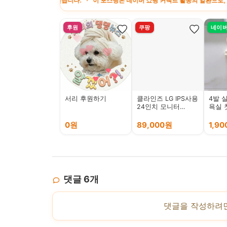
 제공받습니다. · 이 포스팅은 네이버 쇼핑 커넥트 활동의 일환으로, 판매 발생 시
후원
쿠팡
네이
서리 후원하기
클라인즈 LG IPS사용
4발 
24인치 모니터
욕실 
100Hz
이
KXM2400FH75 화이
0원
89,000원
1,9
트
댓글
6
개
댓글을 작성하려