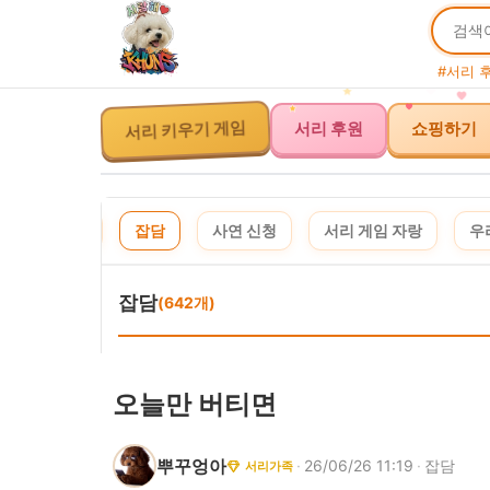
#서리 
서리 후원
쇼핑하기
서리 키우기 게임
체
공지
잡담
사연 신청
서리 게임 자랑
우
잡담
(642개)
오늘만 버티면
뿌꾸엉아
·
26/06/26 11:19
·
잡담
서리가족