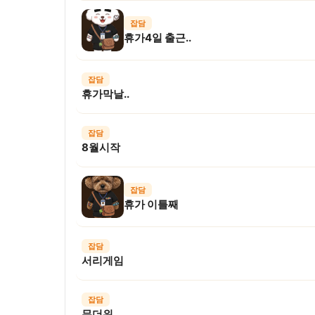
잡담
휴가4일 출근..
잡담
휴가막날..
잡담
8월시작
잡담
휴가 이틀째
잡담
서리게임
잡담
무더위