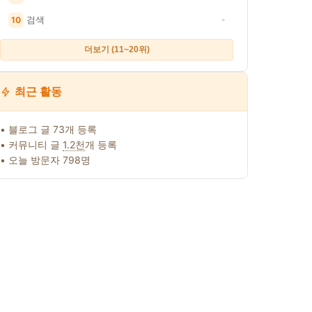
른 일정액의 수수료를 제공받습니다. · 이 포스팅은 쿠팡 파트너스 활동의 일환으로,
검색
10
-
토스
네이버
이모티콘
더보기 (11~20위)
최근 활동
• 블로그 글 73개 등록
강정,
코피코 커피맛 캔디,
로지텍 코리아 K580
자 집중! 강아
• 커뮤니티 글
1.2천
개 등록
개
150g, 10개
슬림 블루투스 무선
찐 유행어 특강
키보드 시크 블랙, 팬
어?!
48%
30,000원
56%
• 오늘 방문자 798명
터그래프
원
12,990원
69,900원
1,500원
(Pantograph)