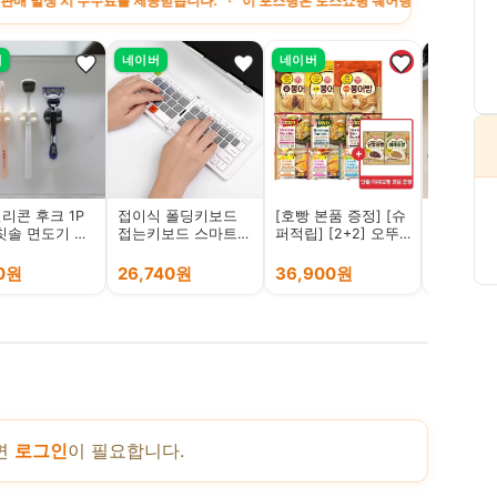
 수수료를 제공받습니다. · 이 포스팅은 토스쇼핑 쉐어링크 활동의 일환으로, 이에 따
버
네이버
네이버
토스
실리콘 후크 1P
접이식 폴딩키보드
[호빵 본품 증정] [슈
검정콩 깨
칫솔 면도기 걸
접는키보드 스마트폰
퍼적립] [2+2] 오뚜
240g, 2
휴대용키보드
기 꼬리까지 가득 찬
22,900원
팥붕어빵/슈크림/피
00원
26,740원
36,900원
11,790
자/츄러스초코/츄러
스말차/멕시칸브리
또/크로크무슈
면
로그인
이 필요합니다.