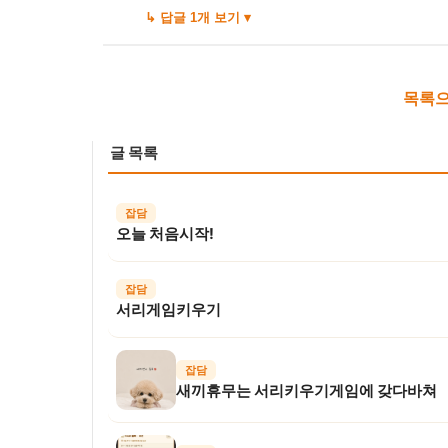
↳ 답글 1개 보기 ▾
목록으
글 목록
잡담
오늘 처음시작!
잡담
서리게임키우기
잡담
새끼휴무는 서리키우기게임에 갖다바쳐