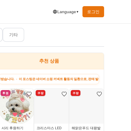
로그인
Language
▼
기타
추천 상품
행&맛집
유머&짤
하고 싶은 말
지원금 정보
강아
이 포스팅은 네이버 쇼핑 커넥트 활동의 일환으로, 판매 발생 시 수수료를 제공받습니다. · 이 
후원
쿠팡
쿠팡
쿠팡
서리 후원하기
크리스마스 LED
해맑은푸드 대왕발
[로켓프레시] 