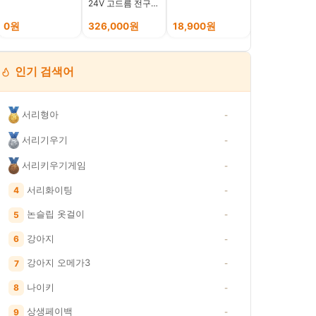
24V 고드름 전구
물 차돌짬뽕 국
호텔식 무드 캠핑
(냉동)
줄조명 파이라이트,
0원
326,000원
18,900원
8,530원
웜색, 10개
인기 검색어
서리형아
-
서리기우기
-
서리키우기게임
-
서리화이팅
4
-
논슬립 옷걸이
5
-
강아지
6
-
강아지 오메가3
7
-
나이키
8
-
상생페이백
9
-