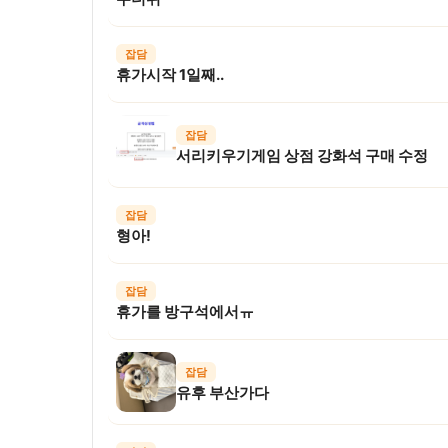
잡담
휴가시작 1일째..
잡담
서리키우기게임 상점 강화석 구매 수정
잡담
형아!
잡담
휴가를 방구석에서ㅠ
잡담
유후 부산가다