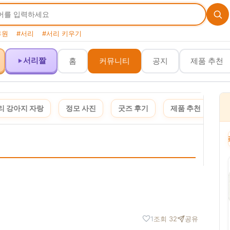
후원
#서리
#서리 키우기
서리짤
홈
커뮤니티
공지
제품 추천
리 강아지 자랑
정모 사진
굿즈 후기
제품 추천
여
이 포스팅은 쿠팡 파트너스 활동의 일환으로, 이에 따른 일정액의 수수료를 제공받습니다. · 
1
조회 32
공유