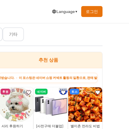
로그인
Language
▼
기타
추천 상품
행&맛집
유머&짤
하고 싶은 말
지원금 정보
강아
스팅은 네이버 쇼핑 커넥트 활동의 일환으로, 판매 발생 시 수수료를 제공받습니다. · 이 포스
후원
네이버
토스
토스
서리 후원하기
[사전구매 더블업]
별미촌 전라도 비법
초코붕어싸만