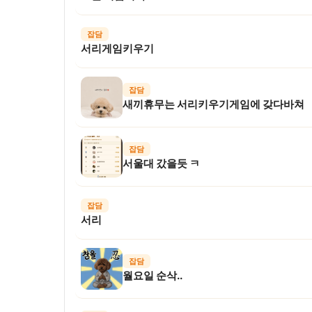
잡담
서리게임키우기
잡담
새끼휴무는 서리키우기게임에 갖다바쳐
잡담
서울대 갔을듯 ㅋ
잡담
서리
잡담
월요일 순삭..