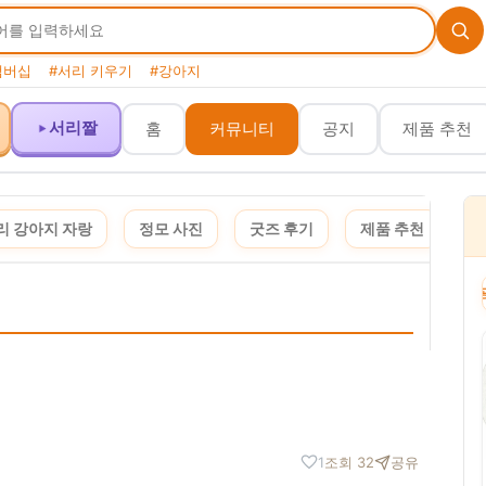
맴버십
#서리 키우기
#강아지
서리짤
홈
커뮤니티
공지
제품 추천
리 강아지 자랑
정모 사진
굿즈 후기
제품 추천
여
 포스팅은 쿠팡 파트너스 활동의 일환으로, 이에 따른 일정액의 수수료를 제공받습니다. · 이 포
1
조회 32
공유