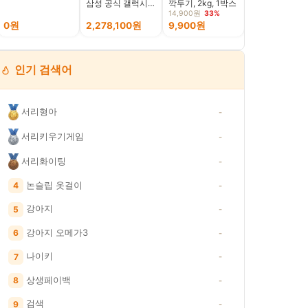
삼성 공식 갤럭시 Z
깍두기, 2kg, 1박스
CRUNCH, 150m
폴드8 256GB 자급
24개
14,900원
33%
33,900원
22%
제 SM-F971N
0원
2,278,100원
9,900원
26,130원
인기 검색어
서리형아
-
서리키우기게임
-
서리화이팅
-
논슬립 옷걸이
4
-
강아지
5
-
강아지 오메가3
6
-
나이키
7
-
상생페이백
8
-
검색
9
-