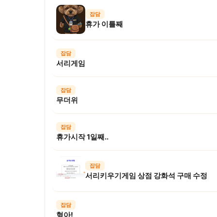
잡담
휴가 이틀째
잡담
서리게임
잡담
무더위
잡담
휴가시작 1일째..
잡담
서리키우기게임 상점 강화석 구매 수정
잡담
형아!