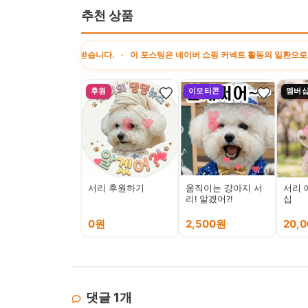
추천 상품
공받습니다. · 이 포스팅은 네이버 쇼핑 커넥트 활동의 일환으로, 판매 발생 시 수
후원
이모티콘
멤버
서리 후원하기
움직이는 강아지 서
서리 
리! 알겠어?!
십
0원
2,500원
20,
댓글
1
개