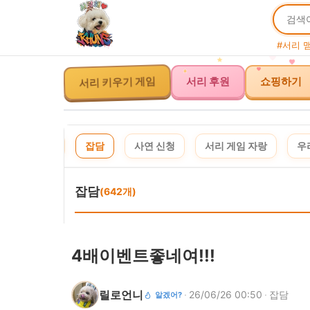
#서리 
서리 후원
쇼핑하기
서리 키우기 게임
체
공지
잡담
사연 신청
서리 게임 자랑
우
이
잡담
(642개)
4배이벤트좋네여!!!
릴로언니
·
26/06/26 00:50
·
잡담
알겠어?