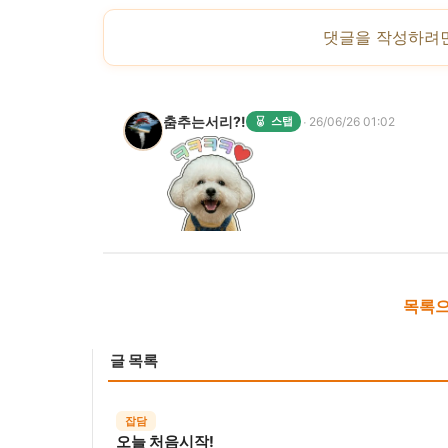
댓글을 작성하려
춤추는서리?!
·
스탭
26/06/26 01:02
목록으
글 목록
잡담
오늘 처음시작!