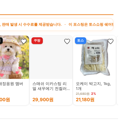
수료를 제공받습니다. · 이 포스팅은 토스쇼핑 쉐어링크 활동의 일환으로, 이에 따른 
십
쿠팡
토스
네이버
애정응원 맴버
스매쉬 이카스팅 리
오케이 박고지, 1kg,
로지텍코
얼 새우에기 전컬러
1개
Keys-to
6종 SET
키보드 페
21,680원
2%
팬터그래
000원
29,900원
21,180원
109,00
(Pantogr