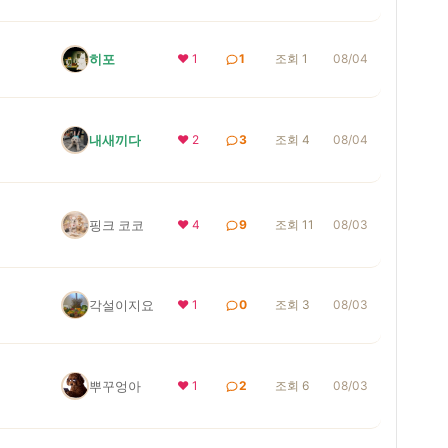
히포
❤ 1
1
조회 1
08/04
내새끼다
❤ 2
3
조회 4
08/04
핑크 코코
❤ 4
9
조회 11
08/03
각설이지요
❤ 1
0
조회 3
08/03
뿌꾸엉아
❤ 1
2
조회 6
08/03