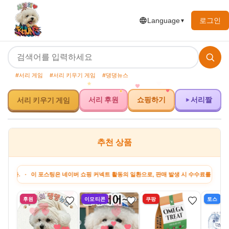
로그인
Language
▼
#서리 게임
#서리 키우기 게임
#댕댕뉴스
서리 후원
쇼핑하기
서리짤
서리 키우기 게임
추천 상품
· 이 포스팅은 네이버 쇼핑 커넥트 활동의 일환으로, 판매 발생 시 수수료를 제공받습니다.
후원
이모티콘
쿠팡
토스