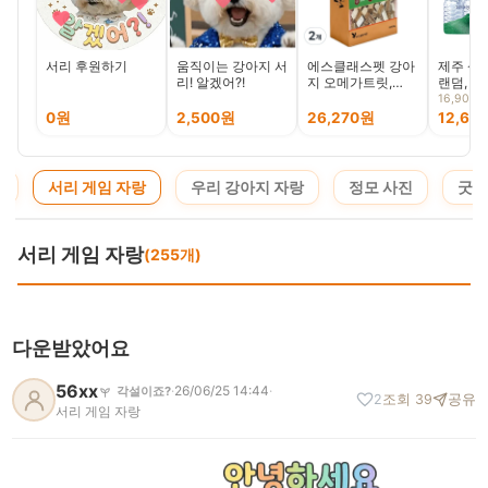
서리 후원하기
움직이는 강아지 서
에스클래스펫 강아
제주 삼
리! 알겠어?!
지 오메가트릿,
랜덤, 2L
340g, 2개, 오리
16,900
0원
2,500원
26,270원
12,61
청
서리 게임 자랑
우리 강아지 자랑
정모 사진
굿즈
서리 게임 자랑
(255개)
다운받았어요
56xx
·
26/06/25 14:44
·
각설이죠?
2
조회 39
공유
서리 게임 자랑