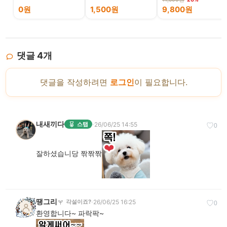
0원
1,500원
9,800원
댓글
4
개
댓글을 작성하려면
로그인
이 필요합니다.
내새끼다
·
26/06/25 14:55
스탭
♡
0
잘하셨습니당 짞짞짞
땡그리
·
26/06/25 16:25
각설이죠?
♡
0