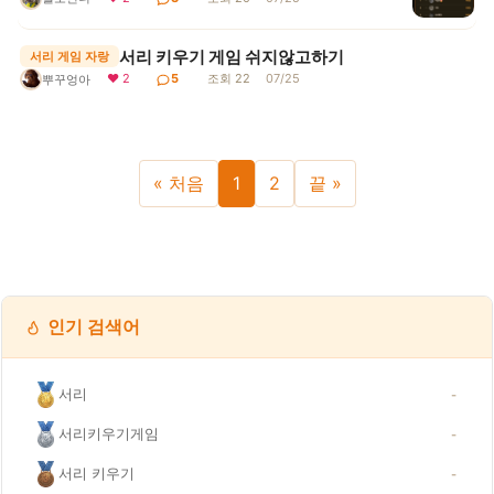
서리 키우기 게임 쉬지않고하기
서리 게임 자랑
❤ 2
5
조회 22
07/25
뿌꾸엉아
« 처음
1
2
끝 »
인기 검색어
서리
-
서리키우기게임
-
서리 키우기
-