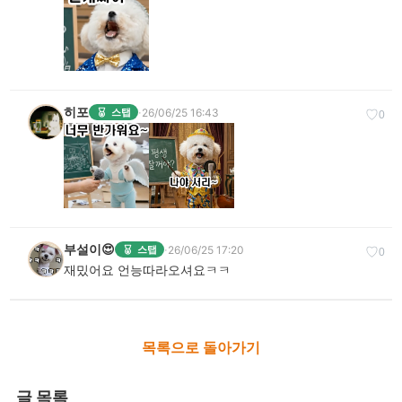
히포
·
26/06/25 16:43
스탭
♡
0
부설이😍
·
26/06/25 17:20
스탭
♡
0
재밌어요 언능따라오셔요ㅋㅋ
목록으로 돌아가기
글 목록