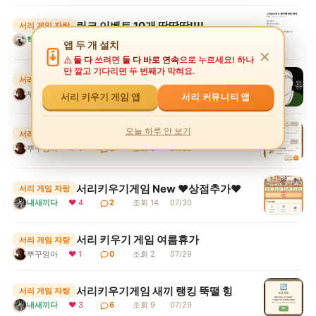
링크 이벤트 10개 땅땅땅!!!!
서리 게임 자랑
핵귀욤서리
❤ 5
4
조회 12
07/31
앱 두 개 설치
✕
둘 다
쓰려면
둘 다 바로 연속
으로 누르세요! 하나
만 깔고 기다리면 두 번째가 막혀요.
서리 키우기게임 몇시간째..
서리 게임 자랑
뿌꾸엉아
❤ 3
4
조회 11
07/30
서리 커뮤니티 앱
서리 키우기 게임 앱
오늘 하루 안 보기
서리 키우기 게임 상점에 강화석을?
서리 게임 자랑
뿌꾸엉아
❤ 1
6
조회 6
07/30
서리키우기게임 New ♥상점추가♥
서리 게임 자랑
내새끼다
❤ 4
2
조회 14
07/30
서리 키우기 게임 여름휴가
서리 게임 자랑
뿌꾸엉아
❤ 1
0
조회 2
07/29
서리키우기게임 새끼 랭킹 뚝떨 힝
서리 게임 자랑
내새끼다
❤ 3
6
조회 9
07/29