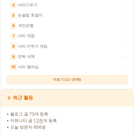
서리기우기
4
-
논슬립 옷걸이
5
-
국민은행
6
-
서리 게임
7
-
서리 키우기 게임
8
-
진짜 삭제
9
-
서리 맴버십
10
-
더보기 (11~20위)
최근 활동
• 블로그 글 73개 등록
• 커뮤니티 글
1.2천
개 등록
• 오늘 방문자 856명