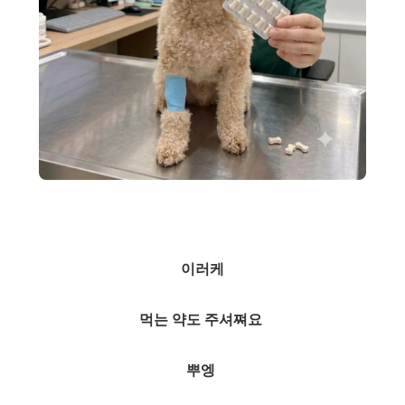
이러케
먹는 약도 주셔쪄요
뿌엥