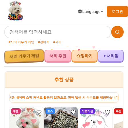
로그인
Language
▼
#서리 키우기 게임
#강아지
#서리
서리 키우기 게임
서리 후원
쇼핑하기
서리짤
추천 상품
으로, 판매 발생 시 수수료를 제공받습니다. · 이 포스팅은 토스쇼핑 쉐어링크 활동의 일환
후원
토스
이모티콘
쿠팡