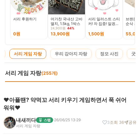
서리 후원하기
어가찬 국내산 고바
서리 일러스트 스티
브랜든 
멸치, 1.5kg, 1박스
커! 자 집중! 알겠
순삭 의
어?!
용도 대
24,900원
44%
우치 2
0원
13,900원
1,500원
55,00
청
서리 게임 자랑
우리 강아지 자랑
정모 사진
굿즈
서리 게임 자랑
(255개)
♥아플땐? 약먹꼬 서리 키우기 게임하면서 푹 쉬어
워워♥
내새끼다
·
26/06/25 13:29
·
스탭
3
조회 36
공유
서리 게임 자랑