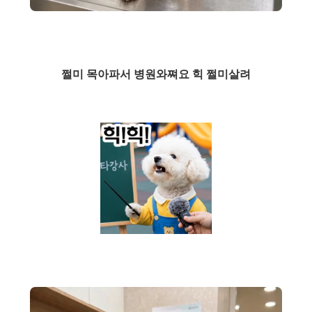
쩔미 목아파서 병원와쪄요 힉 쩔미살려