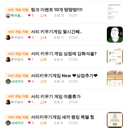
링크 이벤트 10개 땅땅땅!!!!
서리 게임 자랑
핵귀욤서리
❤ 5
4
조회 12
07/31
서리 키우기게임 몇시간째..
서리 게임 자랑
뿌꾸엉아
❤ 3
4
조회 11
07/30
서리 키우기 게임 상점에 강화석을?
서리 게임 자랑
뿌꾸엉아
❤ 1
6
조회 6
07/30
서리키우기게임 New ♥상점추가♥
서리 게임 자랑
내새끼다
❤ 4
2
조회 14
07/30
서리 키우기 게임 여름휴가
서리 게임 자랑
뿌꾸엉아
❤ 1
0
조회 2
07/29
서리키우기게임 새끼 랭킹 뚝떨 힝
서리 게임 자랑
내새끼다
❤ 3
6
조회 9
07/29