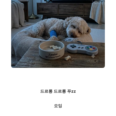
드르롱 드르롱 푸zz
오잉