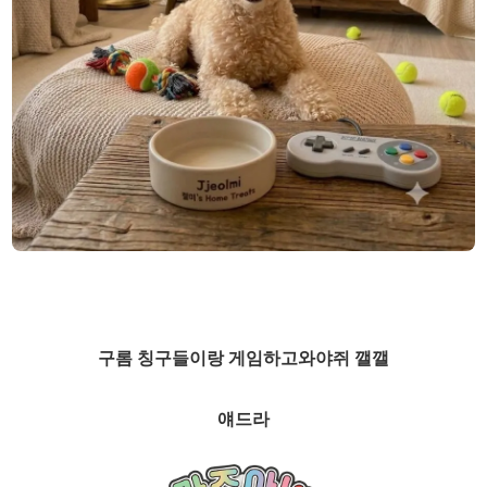
구롬 칭구들이랑 게임하고와야쥐 깰깰
얘드라