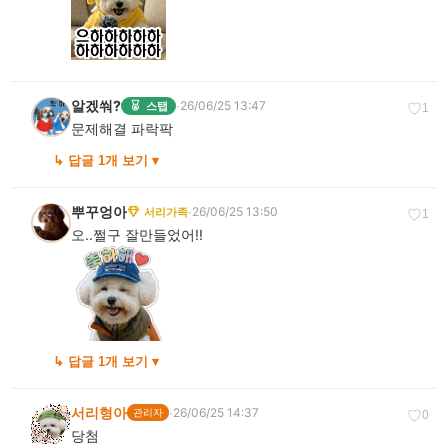
알겠쒀?
·
26/06/25 13:47
스탭
♡
1
문제해결 파락팍
↳ 답글 1개 보기 ▾
뿌꾸엉아
·
26/06/25 13:50
서리가족
♡
1
↳ 답글 1개 보기 ▾
서리형아
·
26/06/25 14:37
관리자
♡
0
당첨