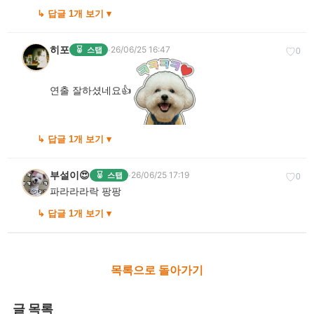
↳ 답글 1개 보기 ▾
히포
·
26/06/25 16:47
스탭
♡
0
연출 잘하셨네요👍
↳ 답글 1개 보기 ▾
부설이😍
·
26/06/25 17:19
스탭
♡
0
파라라라락 팡팡
↳ 답글 1개 보기 ▾
목록으로 돌아가기
글 목록