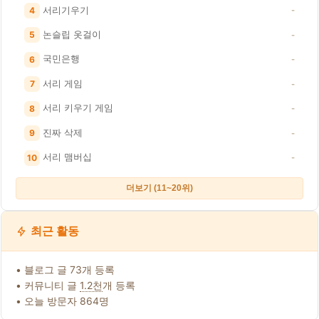
서리기우기
4
-
논슬립 옷걸이
5
-
국민은행
6
-
서리 게임
7
-
서리 키우기 게임
8
-
진짜 삭제
9
-
서리 맴버십
10
-
더보기 (11~20위)
최근 활동
• 블로그 글 73개 등록
• 커뮤니티 글
1.2천
개 등록
• 오늘 방문자 864명