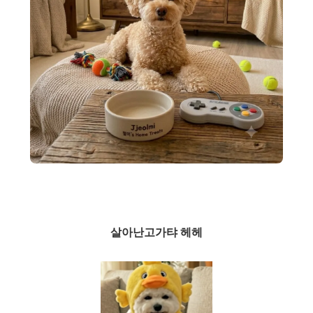
살아난고가탸 헤헤