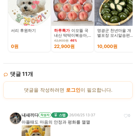
서리 후원하기
하루특가
이모뜰 국
영광군 천년마을 개
내산 딱딱이복숭아,
별포장 모시알송편
대과, 4kg, 1개
기피동부 20개 모시
42,900원
46%
송편 모싯잎떡
0원
22,900원
10,000원
댓글
11
개
댓글을 작성하려면
로그인
이 필요합니다.
내새끼다
·
26/06/25 13:37
스탭
작성자
♡
0
아플때도 마음의 안정과 평화를 깰깰