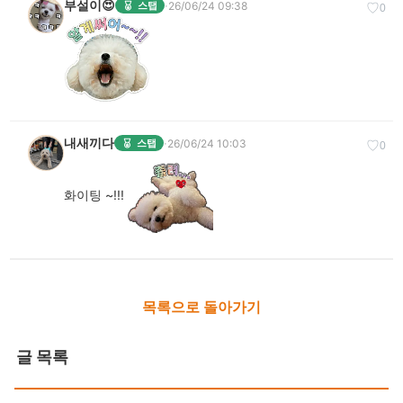
부설이😍
·
26/06/24 09:38
스탭
♡
0
내새끼다
·
26/06/24 10:03
스탭
♡
0
화이팅 ~!!!
목록으로 돌아가기
글 목록