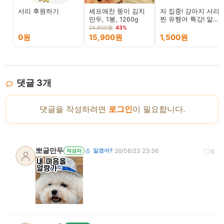
서리 후원하기
셰프애찬 뚱이 김치
자 집중! 강아지 서리
만두, 1봉, 1260g
찐 유행어 특강! 알겠
어?!
24,900원
43%
0원
15,900원
1,500원
댓글
3
개
댓글을 작성하려면
로그인
이 필요합니다.
뽀글만두
·
26/06/23 23:36
알겠어?
작성자
♡
0