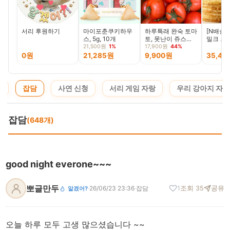
서리 후원하기
마이포춘쿠키하우
하루특래 완숙 토마
[N배송]
스, 5g, 10개
토, 못난이 쥬스용,
밀크 크
5kg, 1박스
크 700g
21,500원
1%
17,900원
44%
0원
21,285원
9,900원
35,40
지
잡담
사연 신청
서리 게임 자랑
우리 강아지 자랑
잡담
(648개)
good night everone~~~
뽀글만두
·
26/06/23 23:36
·
잡담
1
조회 35
공유
알겠어?
오늘 하루 모두 고생 많으셨습니다 ~~