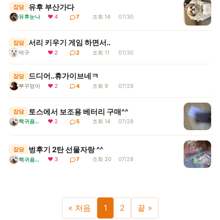
유후 부산가다
잡담
유후눈나
❤ 4
7
조회 14
07/30
서리 키우기 게임 하면서..
잡담
덕구
❤ 2
2
조회 11
07/30
드디어..휴가이브네ㅋ
잡담
뿌꾸엉아
❤ 2
4
조회 9
07/29
토스에서 보조용 베터리 구매^^
잡담
핵귀욤서리
❤ 2
5
조회 14
07/28
벙후기 2탄 선물자랑 ^^
잡담
❤ 3
7
조회 20
07/28
핵귀욤서리
« 처음
1
2
끝 »