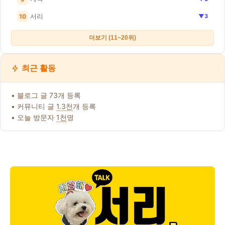
서리
10
▼3
더보기 (11~20위)
최근 활동
• 블로그 글 73개 등록
• 커뮤니티 글
1.3천
개 등록
• 오늘 방문자
1천
명