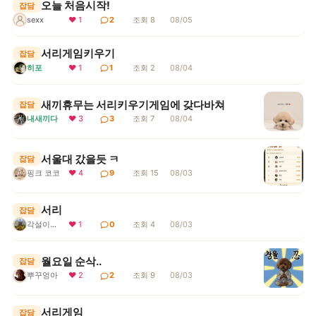
오늘 처음시작!
잡담
sexx
❤ 1
2
조회 8
08/05
서리게임키우기
잡담
히포
❤ 1
1
조회 2
08/04
새끼휴무는 서리키우기게임에 갖다바쳐
잡담
내새끼다
❤ 3
3
조회 7
08/04
서울대 갔을듯 ㅋ
잡담
핑크 코코
❤ 4
9
조회 15
08/03
서리
잡담
각설이지요
❤ 1
0
조회 4
08/03
월요일 순삭..
잡담
뿌꾸엉아
❤ 2
2
조회 9
08/03
서리게임
잡담