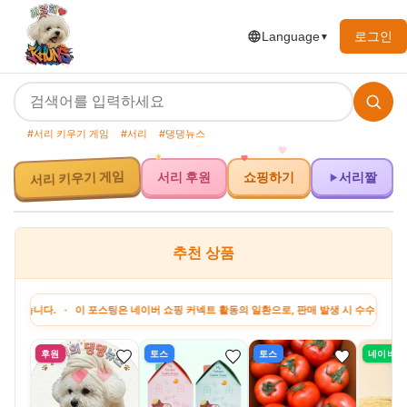
로그인
Language
▼
#서리 키우기 게임
#서리
#댕댕뉴스
서리 키우기 게임
서리 후원
쇼핑하기
서리짤
추천 상품
. · 이 포스팅은 네이버 쇼핑 커넥트 활동의 일환으로, 판매 발생 시 수수료를 제공받습니
후원
토스
토스
네이버