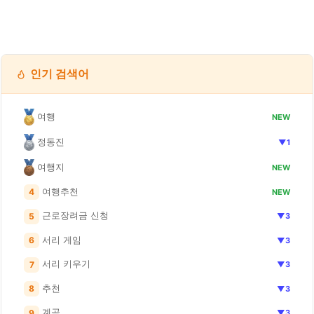
인기 검색어
여행
NEW
정동진
▼1
여행지
NEW
여행추천
4
NEW
근로장려금 신청
5
▼3
서리 게임
6
▼3
서리 키우기
7
▼3
추천
8
▼3
계곡
9
▼3