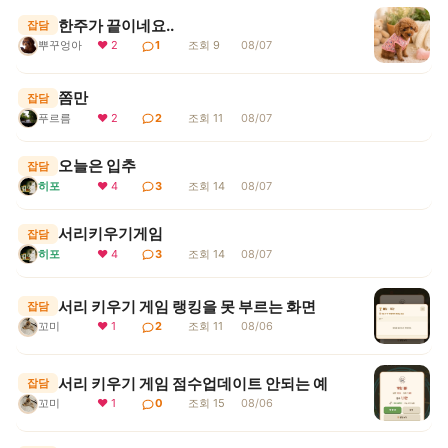
한주가 끝이네요..
잡담
뿌꾸엉아
❤ 2
1
조회 9
08/07
쫌만
잡담
푸르름
❤ 2
2
조회 11
08/07
오늘은 입추
잡담
히포
❤ 4
3
조회 14
08/07
서리키우기게임
잡담
히포
❤ 4
3
조회 14
08/07
서리 키우기 게임 랭킹을 못 부르는 화면
잡담
꼬미
❤ 1
2
조회 11
08/06
서리 키우기 게임 점수업데이트 안되는 예
잡담
꼬미
❤ 1
0
조회 15
08/06