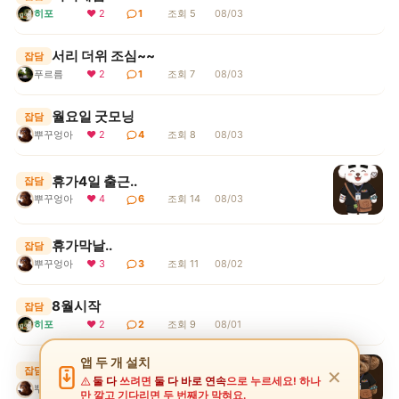
히포
❤ 2
1
조회 5
08/03
서리 더위 조심~~
잡담
푸르름
❤ 2
1
조회 7
08/03
월요일 굿모닝
잡담
뿌꾸엉아
❤ 2
4
조회 8
08/03
휴가4일 출근..
잡담
뿌꾸엉아
❤ 4
6
조회 14
08/03
휴가막날..
잡담
뿌꾸엉아
❤ 3
3
조회 11
08/02
8월시작
잡담
히포
❤ 2
2
조회 9
08/01
앱 두 개 설치
휴가 이틀째
잡담
✕
둘 다
쓰려면
둘 다 바로 연속
으로 누르세요! 하나
뿌꾸엉아
❤ 2
5
조회 11
07/31
만 깔고 기다리면 두 번째가 막혀요.