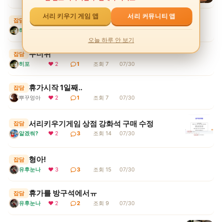
서리 커뮤니티 앱
서리 키우기 게임 앱
서리게임
잡담
히포
❤ 3
1
조회 5
07/30
오늘 하루 안 보기
무더위
잡담
히포
❤ 2
1
조회 7
07/30
휴가시작 1일째..
잡담
뿌꾸엉아
❤ 2
1
조회 7
07/30
서리키우기게임 상점 강화석 구매 수정
잡담
알겠쒀?
❤ 2
3
조회 14
07/30
형아!
잡담
유후눈나
❤ 3
3
조회 15
07/30
휴가를 방구석에서ㅠ
잡담
유후눈나
❤ 2
2
조회 9
07/30