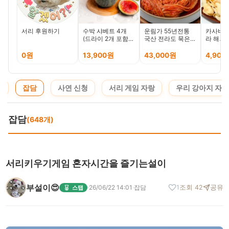
서리 후원하기
수박 샤베트 4개
운림가 55년전통
카사바칩
(드라이 2개 포함)
국산 전라도 묵은지
라 해외
업소용 도매용 수박
5kg 저온 숙성 익은
과자 간
샤베트
신 김치
0원
13,900원
43,000원
4,900
지
잡담
사연 신청
서리 게임 자랑
우리 강아지 자랑
잡담
(648개)
서리키우기게임 혼자시간을 즐기는설이
부설이😍
·
26/06/22 14:01
·
잡담
1
조회 42
공유
스탭