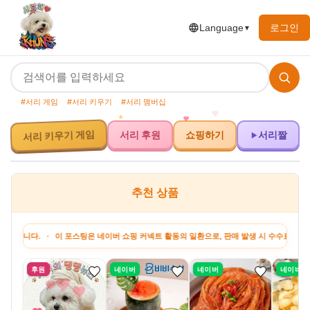
로그인
Language
▼
#서리 게임
#서리 키우기
#서리 맴버십
서리 키우기 게임
서리 후원
쇼핑하기
서리짤
추천 상품
. · 이 포스팅은 네이버 쇼핑 커넥트 활동의 일환으로, 판매 발생 시 수수료를 제공받습니다
후원
네이버
네이버
네이버