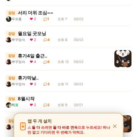
서리 더위 조심~~
잡담
푸르름
❤ 2
1
조회 7
08/03
월요일 굿모닝
잡담
뿌꾸엉아
❤ 2
4
조회 8
08/03
휴가4일 출근..
잡담
뿌꾸엉아
❤ 4
6
조회 13
08/03
휴가막날..
잡담
뿌꾸엉아
❤ 3
3
조회 11
08/02
8월시작
잡담
히포
❤ 2
2
조회 9
08/01
휴가 이틀째
앱 두 개 설치
잡담
✕
뿌꾸엉아
❤ 2
5
조회 11
07/31
둘 다
쓰려면
둘 다 바로 연속
으로 누르세요! 하나
만 깔고 기다리면 두 번째가 막혀요.