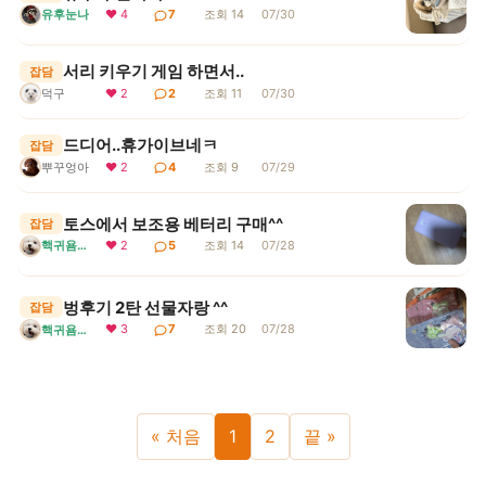
유후눈나
❤ 4
7
조회 14
07/30
서리 키우기 게임 하면서..
잡담
덕구
❤ 2
2
조회 11
07/30
드디어..휴가이브네ㅋ
잡담
뿌꾸엉아
❤ 2
4
조회 9
07/29
토스에서 보조용 베터리 구매^^
잡담
핵귀욤서리
❤ 2
5
조회 14
07/28
벙후기 2탄 선물자랑 ^^
잡담
❤ 3
7
조회 20
07/28
핵귀욤서리
« 처음
1
2
끝 »