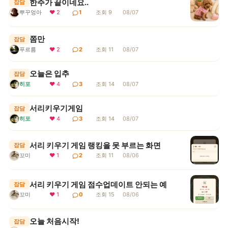
한주가 끝이네요..
잡담
뿌꾸엉아
❤ 2
1
조회 9
08/07
쫌만
잡담
푸르름
❤ 2
2
조회 11
08/07
오늘은 입추
잡담
히포
❤ 4
3
조회 14
08/07
서리키우기게임
잡담
히포
❤ 4
3
조회 14
08/07
서리 키우기 게임 랭킹을 못 부르는 화면
잡담
꼬미
❤ 1
2
조회 11
08/06
서리 키우기 게임 점수업데이트 안되는 예
잡담
꼬미
❤ 1
0
조회 15
08/06
오늘 처음시작!
잡담