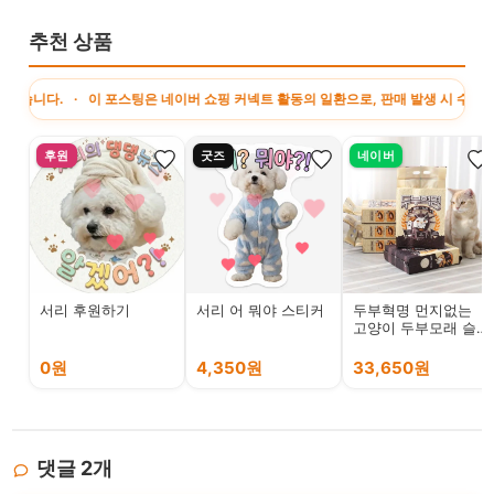
추천 상품
 · 이 포스팅은 네이버 쇼핑 커넥트 활동의 일환으로, 판매 발생 시 수수료를 제공
후원
굿즈
네이버
서리 후원하기
서리 어 뭐야 스티커
두부혁명 먼지없는
고양이 두부모래 슬
림입자 2.5kg x 5개
입
0원
4,350원
33,650원
댓글
2
개