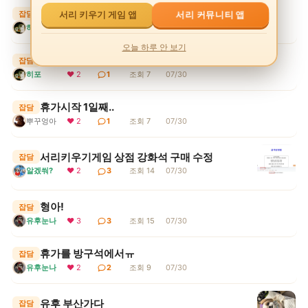
서리게임
잡담
서리 커뮤니티 앱
서리 키우기 게임 앱
히포
❤ 3
1
조회 5
07/30
오늘 하루 안 보기
무더위
잡담
히포
❤ 2
1
조회 7
07/30
휴가시작 1일째..
잡담
뿌꾸엉아
❤ 2
1
조회 7
07/30
서리키우기게임 상점 강화석 구매 수정
잡담
알겠쒀?
❤ 2
3
조회 14
07/30
형아!
잡담
유후눈나
❤ 3
3
조회 15
07/30
휴가를 방구석에서ㅠ
잡담
유후눈나
❤ 2
2
조회 9
07/30
유후 부산가다
잡담