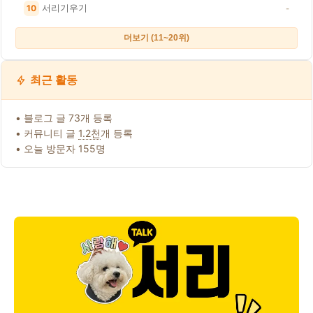
서리기우기
10
-
더보기 (11~20위)
최근 활동
• 블로그 글 73개 등록
• 커뮤니티 글
1.2천
개 등록
• 오늘 방문자 155명