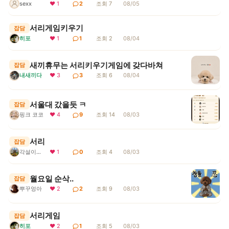
sexx
❤ 1
2
조회 7
08/05
서리게임키우기
잡담
히포
❤ 1
1
조회 2
08/04
새끼휴무는 서리키우기게임에 갖다바쳐
잡담
내새끼다
❤ 3
3
조회 6
08/04
서울대 갔을듯 ㅋ
잡담
핑크 코코
❤ 4
9
조회 14
08/03
서리
잡담
각설이지요
❤ 1
0
조회 4
08/03
월요일 순삭..
잡담
뿌꾸엉아
❤ 2
2
조회 9
08/03
서리게임
잡담
히포
❤ 2
1
조회 5
08/03