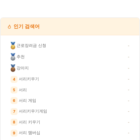
인기 검색어
근로장려금 신청
-
추천
-
강아지
-
서리키우기
4
-
서리
5
-
서리 게임
6
-
서리키우기게임
7
-
서리 키우기
8
-
서리 맴버십
9
-