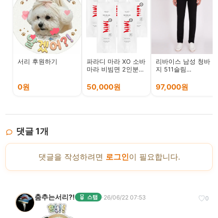
서리 후원하기
파라디 마라 XO 소바
리바이스 남성 청바
마라 비빔면 2인분
지 511슬림
282g, 5개
045110168
0원
50,000원
97,000원
댓글
1
개
댓글을 작성하려면
로그인
이 필요합니다.
춤추는서리?!
·
26/06/22 07:53
스탭
♡
0