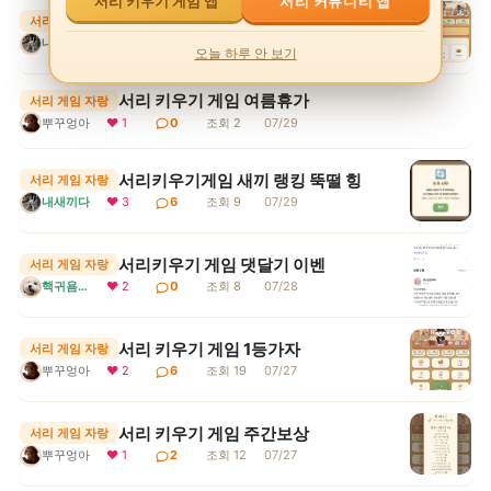
서리 커뮤니티 앱
서리 키우기 게임 앱
서리키우기게임 New ♥상점추가♥
서리 게임 자랑
내새끼다
❤ 4
2
조회 14
07/30
오늘 하루 안 보기
서리 키우기 게임 여름휴가
서리 게임 자랑
뿌꾸엉아
❤ 1
0
조회 2
07/29
서리키우기게임 새끼 랭킹 뚝떨 힝
서리 게임 자랑
내새끼다
❤ 3
6
조회 9
07/29
서리키우기 게임 댓달기 이벤
서리 게임 자랑
핵귀욤서리
❤ 2
0
조회 8
07/28
서리 키우기 게임 1등가자
서리 게임 자랑
뿌꾸엉아
❤ 2
6
조회 19
07/27
서리 키우기 게임 주간보상
서리 게임 자랑
뿌꾸엉아
❤ 1
2
조회 12
07/27