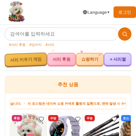
로그인
Language
▼
#서리 후원
#강아지
#서리
서리 키우기 게임
서리 후원
쇼핑하기
서리짤
추천 상품
다. · 이 포스팅은 네이버 쇼핑 커넥트 활동의 일환으로, 판매 발생 시 수수료를 제공받습
후원
쿠팡
쿠팡
토스