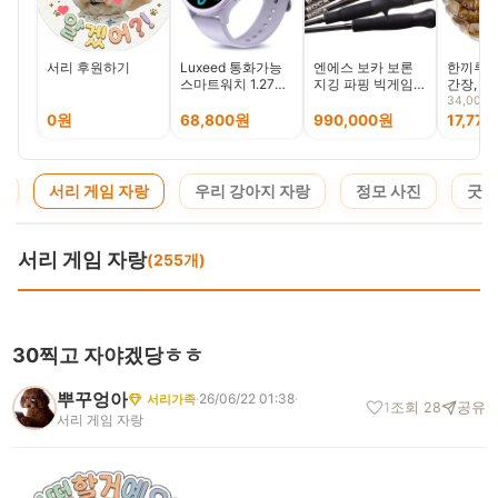
서리 후원하기
Luxeed 통화가능
엔에스 보카 보론
한끼루 
스마트워치 1.27인
지깅 파핑 빅게임
간장, 35
치 원형 대화면 한
루어낚시대
34,000
국어 지원 운동 추
0원
68,800원
990,000원
17,77
적 밴드, 블루투스,
35mm, Lavender
청
서리 게임 자랑
우리 강아지 자랑
정모 사진
굿즈
서리 게임 자랑
(255개)
30찍고 자야겠당ㅎㅎ
뿌꾸엉아
·
26/06/22 01:38
·
서리가족
1
조회 28
공유
서리 게임 자랑