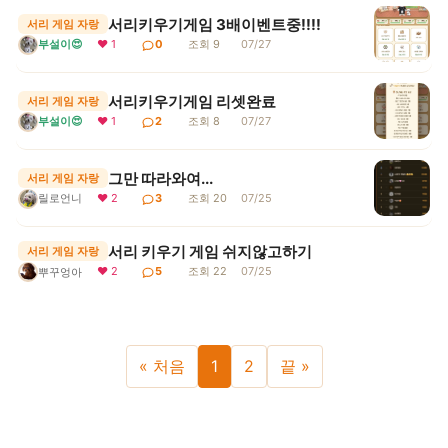
서리키우기게임 3배이벤트중!!!!
서리 게임 자랑
부설이😍
❤ 1
0
조회 9
07/27
서리키우기게임 리셋완료
서리 게임 자랑
부설이😍
❤ 1
2
조회 8
07/27
그만 따라와여...
서리 게임 자랑
릴로언니
❤ 2
3
조회 20
07/25
서리 키우기 게임 쉬지않고하기
서리 게임 자랑
❤ 2
5
조회 22
07/25
뿌꾸엉아
« 처음
1
2
끝 »