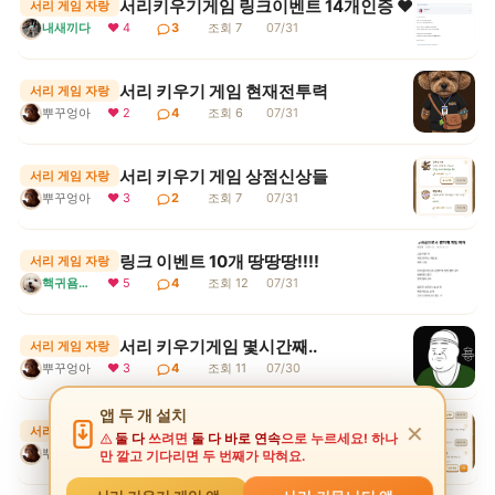
서리키우기게임 링크이벤트 14개인증 ♥
서리 게임 자랑
내새끼다
❤ 4
3
조회 7
07/31
서리 키우기 게임 현재전투력
서리 게임 자랑
뿌꾸엉아
❤ 2
4
조회 6
07/31
서리 키우기 게임 상점신상들
서리 게임 자랑
뿌꾸엉아
❤ 3
2
조회 7
07/31
링크 이벤트 10개 땅땅땅!!!!
서리 게임 자랑
핵귀욤서리
❤ 5
4
조회 12
07/31
서리 키우기게임 몇시간째..
서리 게임 자랑
뿌꾸엉아
❤ 3
4
조회 11
07/30
앱 두 개 설치
서리 키우기 게임 상점에 강화석을?
✕
서리 게임 자랑
둘 다
쓰려면
둘 다 바로 연속
으로 누르세요! 하나
뿌꾸엉아
❤ 1
6
조회 6
07/30
만 깔고 기다리면 두 번째가 막혀요.