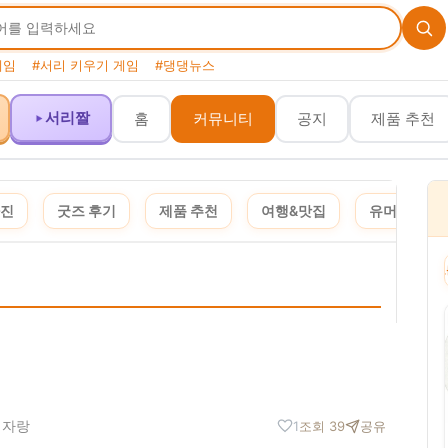
게임
#서리 키우기 게임
#댕댕뉴스
서리짤
홈
커뮤니티
공지
제품 추천
사진
굿즈 후기
제품 추천
여행&맛집
유머&짤
이 포스팅은 쿠팡 파트너스 활동의 일환으로, 이에 따른 일정액의 수수료를 제공받습니다. 
 자랑
1
조회 39
공유