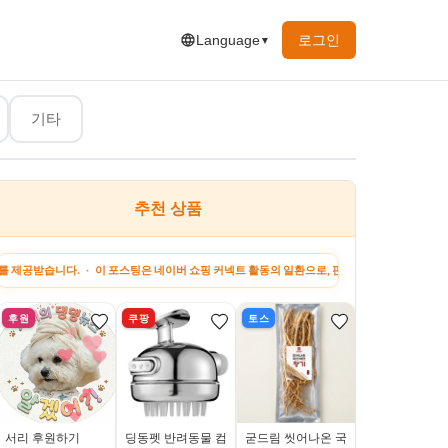
로그인
Language
▼
기타
추천 상품
하고 싶은 말
지원금 정보
강아지 팁
꿀팁&정보
· 이 포스팅은 네이버 쇼핑 커넥트 활동의 일환으로, 판매 발생 시 수수료를 제공받습니다. ·
후원
쿠팡
토스
토스
서리 후원하기
딩동펫 반려동물 컴
굳드림 씻어나온 국
삼진어묵 200