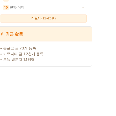
진짜 삭제
10
-
더보기 (11~20위)
최근 활동
• 블로그 글 73개 등록
• 커뮤니티 글
1.2천
개 등록
• 오늘 방문자
1.1천
명