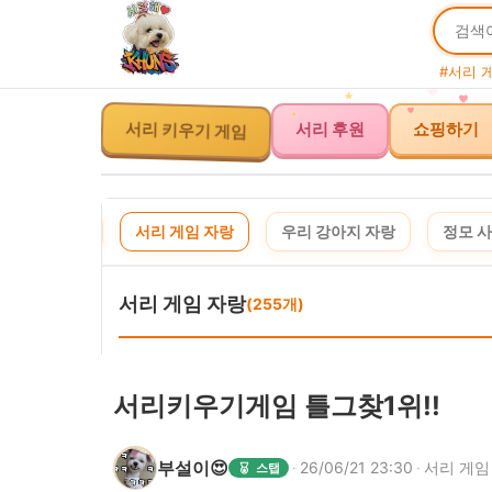
#서리 
서리 키우기 게임
서리 후원
쇼핑하기
사연 신청
서리 게임 자랑
우리 강아지 자랑
정모 
서리 게임 자랑
(255개)
서리키우기게임 틀그찾1위!!
부설이😍
·
26/06/21 23:30
·
서리 게임
스탭