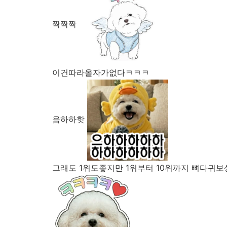
짝짝짝
이건따라올자가없다ㅋㅋㅋ
음하하핫
그래도 1위도좋지만 1위부터 10위까지 뼈다귀