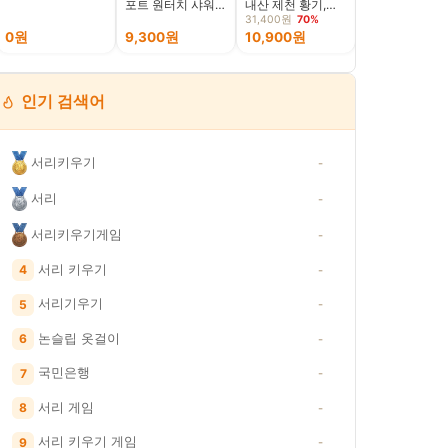
포트 원터치 샤워기
내산 제천 황기,
어묵, 300g, 5
헤드 브러쉬
200g, 1개
31,400원
70%
24,000원
15%
0원
9,300원
10,900원
20,400원
인기 검색어
서리키우기
-
서리
-
서리키우기게임
-
서리 키우기
4
-
서리기우기
5
-
논슬립 옷걸이
6
-
국민은행
7
-
서리 게임
8
-
서리 키우기 게임
9
-