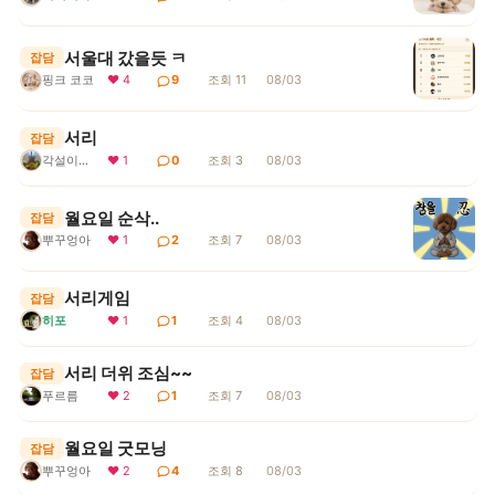
서울대 갔을듯 ㅋ
잡담
핑크 코코
❤ 4
9
조회 11
08/03
서리
잡담
각설이지요
❤ 1
0
조회 3
08/03
월요일 순삭..
잡담
뿌꾸엉아
❤ 1
2
조회 7
08/03
서리게임
잡담
히포
❤ 1
1
조회 4
08/03
서리 더위 조심~~
잡담
푸르름
❤ 2
1
조회 7
08/03
월요일 굿모닝
잡담
뿌꾸엉아
❤ 2
4
조회 8
08/03