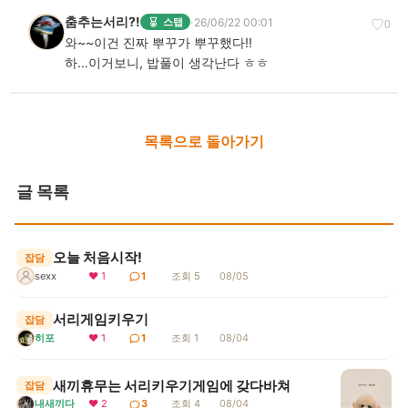
춤추는서리?!
·
26/06/22 00:01
스탭
♡
0
와~~이건 진짜 뿌꾸가 뿌꾸했다!!
하...이거보니, 밥풀이 생각난다 ㅎㅎ
목록으로 돌아가기
글 목록
오늘 처음시작!
잡담
sexx
❤ 1
1
조회 5
08/05
서리게임키우기
잡담
히포
❤ 1
1
조회 1
08/04
새끼휴무는 서리키우기게임에 갖다바쳐
잡담
내새끼다
❤ 2
3
조회 4
08/04