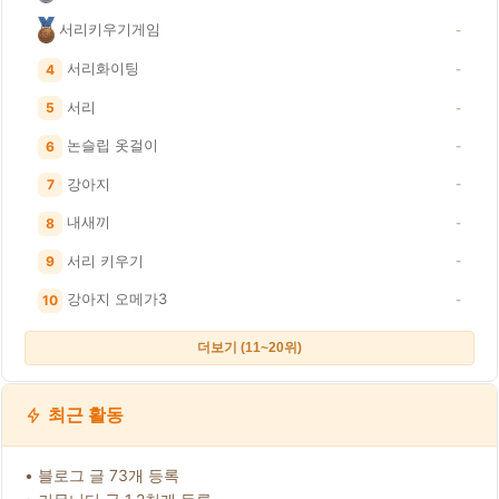
서리키우기게임
-
서리화이팅
4
-
서리
5
-
논슬립 옷걸이
6
-
강아지
7
-
내새끼
8
-
서리 키우기
9
-
강아지 오메가3
10
-
더보기 (11~20위)
최근 활동
• 블로그 글 73개 등록