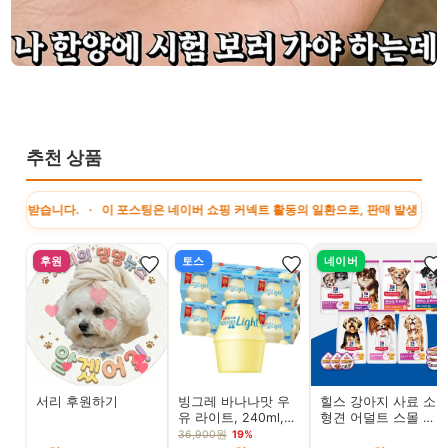
추천 상품
다. · 이 포스팅은 네이버 쇼핑 커넥트 활동의 일환으로, 판매 발생 시 수수료를 제
후원
토스
네이버
서리 후원하기
빙그레 바나나맛 우
힐스 강아지 사료 소
유 라이트, 240ml,
형견 어덜트 스몰 앤
24개
미니 1.5kg
36,900원
19%