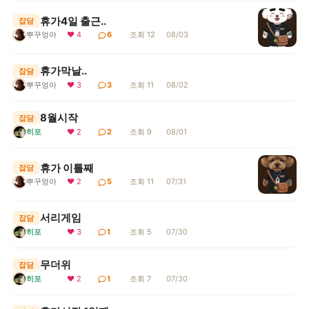
휴가4일 출근..
잡담
뿌꾸엉아
❤ 4
6
조회 12
08/03
휴가막날..
잡담
뿌꾸엉아
❤ 3
3
조회 11
08/02
8월시작
잡담
히포
❤ 2
2
조회 9
08/01
휴가 이틀째
잡담
뿌꾸엉아
❤ 2
5
조회 11
07/31
서리게임
잡담
히포
❤ 3
1
조회 5
07/30
무더위
잡담
히포
❤ 2
1
조회 7
07/30