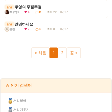
뿌엉의 주절주절
잡담
뿌꾸엉아
❤ 4
11
조회 22
07/27
안녕하세요
잡담
❤ 2
3
조회 8
07/27
유진
« 처음
1
2
끝 »
인기 검색어
서리형아
-
서리기우기
-