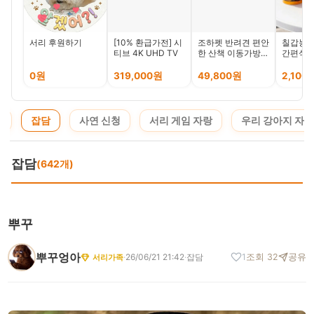
서리 후원하기
[10% 환급가전] 시
조하펫 반려견 편안
칠갑농산
티브 4K UHD TV
한 산책 이동가방, 1
간편식 
개, 아이보리
물 떡볶
들깨 수
0원
319,000원
49,800원
2,100
설렁탕
지
잡담
사연 신청
서리 게임 자랑
우리 강아지 자랑
잡담
(642개)
뿌꾸
뿌꾸엉아
·
26/06/21 21:42
·
잡담
1
조회 32
공유
서리가족