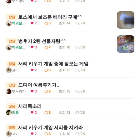
뿌꾸엉아
❤ 2
4
조회 9
07/29
토스에서 보조용 베터리 구매^^
잡담
핵귀욤서리
❤ 2
5
조회 14
07/28
벙후기 2탄 선물자랑 ^^
잡담
핵귀욤서리
❤ 3
7
조회 18
07/28
서리 키우기 게임 중에 잠오는 게임
잡담
꼬미
❤ 2
6
조회 13
07/28
드디어 여름휴가가..
잡담
뿌꾸엉아
❤ 3
8
조회 13
07/28
서리목소리
잡담
히포
❤ 3
3
조회 13
07/28
서리 키우기 게임 서리를 지켜라
잡담
꼬미
❤ 2
3
조회 10
07/28