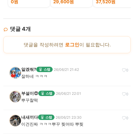
0원
29,600원
37,520원
댓글
4
개
댓글을 작성하려면
로그인
이 필요합니다.
알겠쒀?
·
26/06/21 21:42
스탭
♡
0
잘하네 ㅋㅋㅋ
부설이😍
·
26/06/21 22:01
스탭
♡
0
뿌꾸찰떡
내새끼다
·
26/06/21 23:30
스탭
♡
0
이건진짜 ㅋㅋㅋ뿌꾸 찢어따 뿌찢