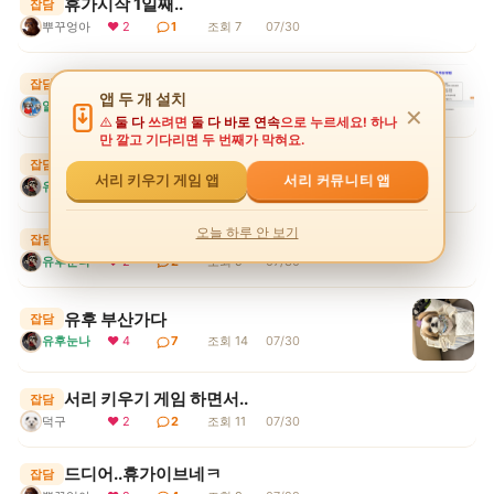
휴가시작 1일째..
잡담
뿌꾸엉아
❤ 2
1
조회 7
07/30
서리키우기게임 상점 강화석 구매 수정
잡담
앱 두 개 설치
알겠쒀?
❤ 2
3
조회 12
07/30
✕
둘 다
쓰려면
둘 다 바로 연속
으로 누르세요! 하나
만 깔고 기다리면 두 번째가 막혀요.
형아!
잡담
서리 커뮤니티 앱
서리 키우기 게임 앱
유후눈나
❤ 3
3
조회 15
07/30
오늘 하루 안 보기
휴가를 방구석에서ㅠ
잡담
유후눈나
❤ 2
2
조회 9
07/30
유후 부산가다
잡담
유후눈나
❤ 4
7
조회 14
07/30
서리 키우기 게임 하면서..
잡담
덕구
❤ 2
2
조회 11
07/30
드디어..휴가이브네ㅋ
잡담