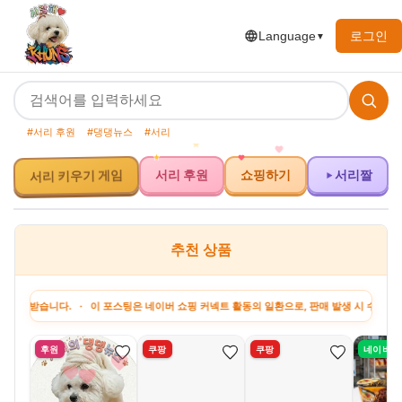
로그인
Language
▼
#서리 후원
#댕댕뉴스
#서리
서리 키우기 게임
서리 후원
쇼핑하기
서리짤
추천 상품
다. · 이 포스팅은 네이버 쇼핑 커넥트 활동의 일환으로, 판매 발생 시 수수료를 제공받습
후원
쿠팡
쿠팡
네이버