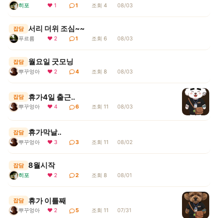
히포
❤ 1
1
조회 4
08/03
서리 더위 조심~~
잡담
푸르름
❤ 2
1
조회 6
08/03
월요일 굿모닝
잡담
뿌꾸엉아
❤ 2
4
조회 8
08/03
휴가4일 출근..
잡담
뿌꾸엉아
❤ 4
6
조회 11
08/03
휴가막날..
잡담
뿌꾸엉아
❤ 3
3
조회 11
08/02
8월시작
잡담
히포
❤ 2
2
조회 8
08/01
휴가 이틀째
잡담
뿌꾸엉아
❤ 2
5
조회 11
07/31