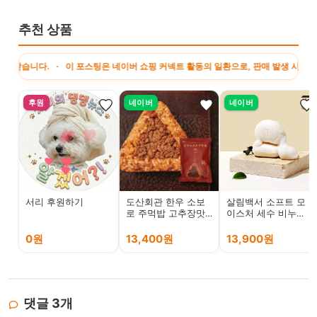
추천 상품
다. · 이 포스팅은 네이버 쇼핑 커넥트 활동의 일환으로, 판매 발생 시 수수료를 제
후원
네이버
네이버
서리 후원하기
도산회관 한우 소보
살림백서 소프트 모
로 주먹밥 고추장맛
이스처 세수 비누
5개입 500g, 1개
100g 10개입 올인원
클렌징 세안 향수 향
0원
13,400원
13,900원
좋은 향기좋은 퍼퓸
댓글
3
개