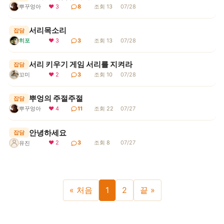
뿌꾸엉아
❤ 3
8
조회 13
07/28
서리목소리
잡담
히포
❤ 3
3
조회 13
07/28
서리 키우기 게임 서리를 지켜라
잡담
꼬미
❤ 2
3
조회 10
07/28
뿌엉의 주절주절
잡담
뿌꾸엉아
❤ 4
11
조회 22
07/27
안녕하세요
잡담
❤ 2
3
조회 8
07/27
유진
« 처음
1
2
끝 »