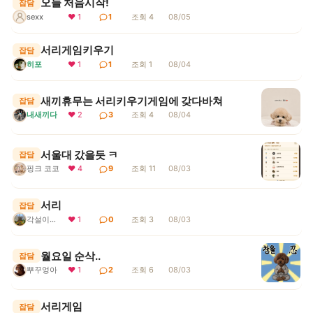
오늘 처음시작!
잡담
sexx
❤ 1
1
조회 4
08/05
서리게임키우기
잡담
히포
❤ 1
1
조회 1
08/04
새끼휴무는 서리키우기게임에 갖다바쳐
잡담
내새끼다
❤ 2
3
조회 4
08/04
서울대 갔을듯 ㅋ
잡담
핑크 코코
❤ 4
9
조회 11
08/03
서리
잡담
각설이지요
❤ 1
0
조회 3
08/03
월요일 순삭..
잡담
뿌꾸엉아
❤ 1
2
조회 6
08/03
서리게임
잡담