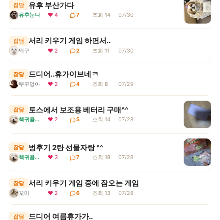
유후 부산가다
잡담
유후눈나
❤ 4
7
조회 14
07/30
서리 키우기 게임 하면서..
잡담
덕구
❤ 2
2
조회 11
07/30
드디어..휴가이브네ㅋ
잡담
뿌꾸엉아
❤ 2
4
조회 8
07/29
토스에서 보조용 베터리 구매^^
잡담
핵귀욤서리
❤ 2
5
조회 14
07/28
벙후기 2탄 선물자랑 ^^
잡담
핵귀욤서리
❤ 3
7
조회 18
07/28
서리 키우기 게임 중에 잠오는 게임
잡담
꼬미
❤ 2
6
조회 13
07/28
드디어 여름휴가가..
잡담