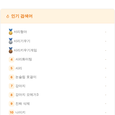
인기 검색어
서리형아
-
서리기우기
-
서리키우기게임
-
서리화이팅
4
-
서리
5
-
논슬립 옷걸이
6
-
강아지
7
-
강아지 오메가3
8
-
진짜 삭제
9
-
나이키
10
-