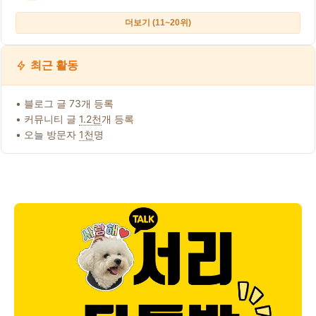
더보기 (11~20위)
최근 활동
• 블로그 글 73개 등록
• 커뮤니티 글
1.2천
개 등록
• 오늘 방문자
1천
명