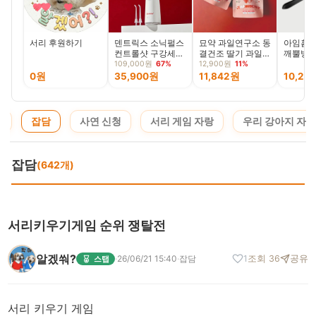
서리 후원하기
덴트릭스 소닉펄스
묘약 과일연구소 동
아임홈리
컨트롤샷 구강세정
결건조 딸기 과일
깨뿔방지
기, 화이트, 1개
칩, 12g, 2팩
걸이 10
109,000원
67%
12,900원
11%
0원
35,900원
11,842원
10,20
지
잡담
사연 신청
서리 게임 자랑
우리 강아지 자랑
잡담
(642개)
서리키우기게임 순위 쟁탈전
알겠쒀?
·
26/06/21 15:40
·
잡담
1
조회 36
공유
스탭
서리 키우기 게임