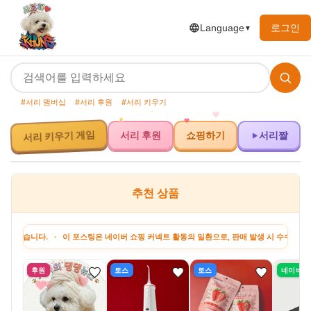
로그인
Language
▼
#서리 맴버십
#서리 후원
#서리 키우기
서리 키우기 게임
서리 후원
쇼핑하기
서리짤
추천 상품
다. · 이 포스팅은 네이버 쇼핑 커넥트 활동의 일환으로, 판매 발생 시 수수료를 제공받습
후원
토스
토스
네이버