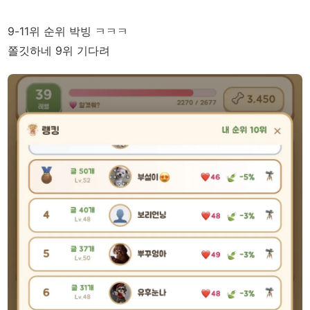
9-11위 순위 박빙 ㅋㅋㅋ
쫄깃하네 9위 기다려