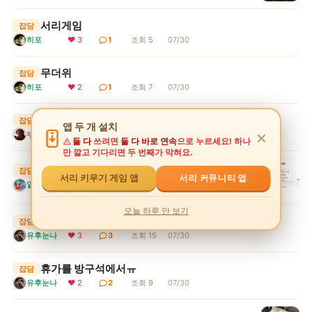
서리게임
잡담
히포
❤ 3
1
조회 5
07/30
무더위
잡담
히포
❤ 2
1
조회 7
07/30
휴가시작 1일째..
잡담
앱 두 개 설치
뿌꾸엉아
❤ 2
1
조회 6
07/30
✕
둘 다
쓰려면
둘 다 바로 연속
으로 누르세요! 하나
만 깔고 기다리면 두 번째가 막혀요.
서리키우기게임 상점 강화석 구매 수정
잡담
서리 커뮤니티 앱
서리 키우기 게임 앱
알겠쒀?
❤ 2
3
조회 12
07/30
오늘 하루 안 보기
형아!
잡담
유후눈나
❤ 3
3
조회 15
07/30
휴가를 방구석에서ㅠ
잡담
유후눈나
❤ 2
2
조회 9
07/30