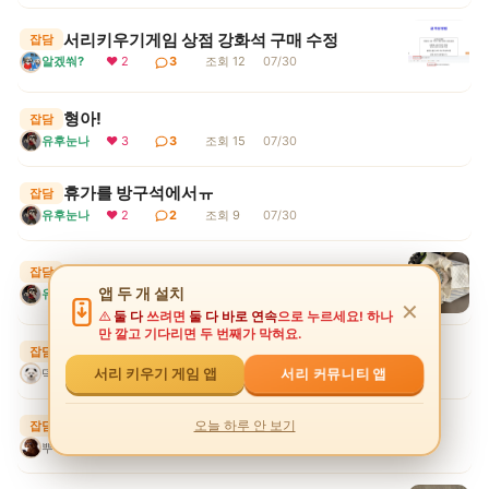
서리키우기게임 상점 강화석 구매 수정
잡담
알겠쒀?
❤ 2
3
조회 12
07/30
형아!
잡담
유후눈나
❤ 3
3
조회 15
07/30
휴가를 방구석에서ㅠ
잡담
유후눈나
❤ 2
2
조회 9
07/30
유후 부산가다
잡담
앱 두 개 설치
유후눈나
❤ 4
7
조회 14
07/30
✕
둘 다
쓰려면
둘 다 바로 연속
으로 누르세요! 하나
만 깔고 기다리면 두 번째가 막혀요.
서리 키우기 게임 하면서..
잡담
덕구
❤ 2
2
조회 11
07/30
서리 커뮤니티 앱
서리 키우기 게임 앱
드디어..휴가이브네ㅋ
오늘 하루 안 보기
잡담
뿌꾸엉아
❤ 2
4
조회 8
07/29