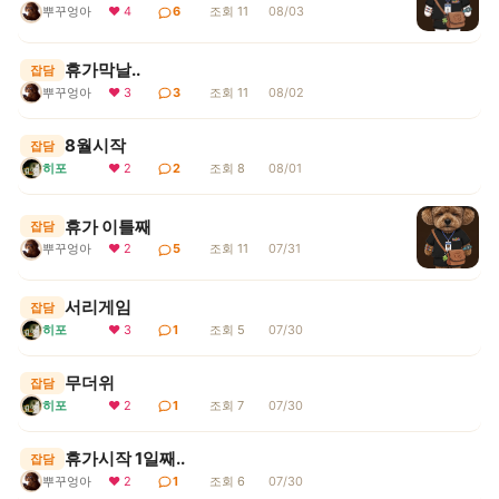
뿌꾸엉아
❤ 4
6
조회 11
08/03
휴가막날..
잡담
뿌꾸엉아
❤ 3
3
조회 11
08/02
8월시작
잡담
히포
❤ 2
2
조회 8
08/01
휴가 이틀째
잡담
뿌꾸엉아
❤ 2
5
조회 11
07/31
서리게임
잡담
히포
❤ 3
1
조회 5
07/30
무더위
잡담
히포
❤ 2
1
조회 7
07/30
휴가시작 1일째..
잡담
뿌꾸엉아
❤ 2
1
조회 6
07/30