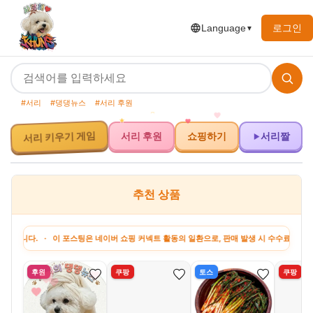
로그인
Language
▼
#서리
#댕댕뉴스
#서리 후원
서리 키우기 게임
서리 후원
쇼핑하기
서리짤
추천 상품
. · 이 포스팅은 네이버 쇼핑 커넥트 활동의 일환으로, 판매 발생 시 수수료를 제공받습니
후원
쿠팡
토스
쿠팡