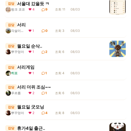
서울대 갔을듯 ㅋ
잡담
핑크 코코
❤ 4
9
조회 11
08/03
서리
잡담
각설이지요
❤ 1
0
조회 3
08/03
월요일 순삭..
잡담
뿌꾸엉아
❤ 1
2
조회 6
08/03
서리게임
잡담
히포
❤ 1
1
조회 4
08/03
서리 더위 조심~~
잡담
푸르름
❤ 2
1
조회 6
08/03
월요일 굿모닝
잡담
뿌꾸엉아
❤ 2
4
조회 8
08/03
휴가4일 출근..
잡담