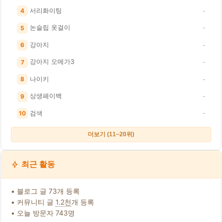
서리화이팅
4
-
논슬립 옷걸이
5
-
강아지
6
-
강아지 오메가3
7
-
나이키
8
-
상생페이백
9
-
검색
10
-
더보기 (11~20위)
최근 활동
• 블로그 글 73개 등록
• 커뮤니티 글
1.2천
개 등록
• 오늘 방문자 743명