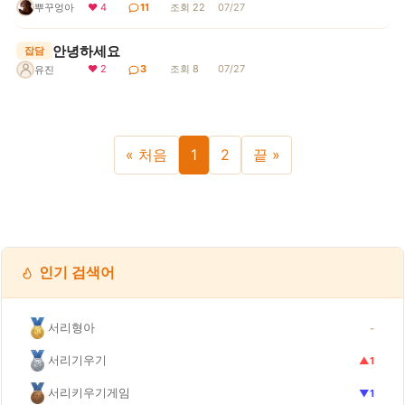
뿌꾸엉아
❤ 4
11
조회 22
07/27
안녕하세요
잡담
❤ 2
3
조회 8
07/27
유진
« 처음
1
2
끝 »
인기 검색어
서리형아
-
서리기우기
▲1
서리키우기게임
▼1