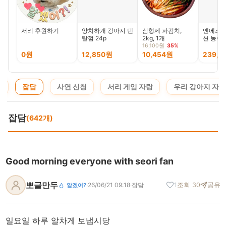
서리 후원하기
양치하개 강아지 덴
삼형제 파김치,
엔에스 
탈껌 24p
2kg, 1개
션 농어
대 워킹
16,100원
35%
어 우럭
0원
12,850원
10,454원
239,0
지
잡담
사연 신청
서리 게임 자랑
우리 강아지 자랑
잡담
(642개)
Good morning everyone with seori fan
뽀글만두
·
26/06/21 09:18
·
잡담
1
조회 30
공유
알겠어?
일요일 하루 알차게 보냅시당