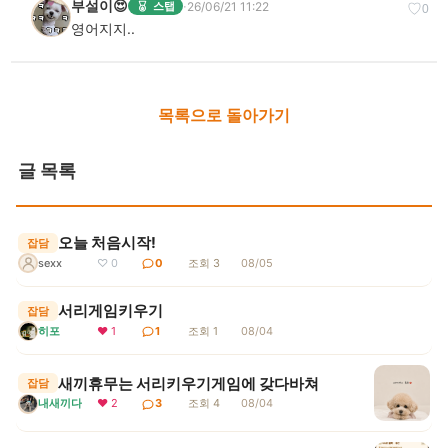
부설이😍
·
26/06/21 11:22
스탭
♡
0
영어지지..
목록으로 돌아가기
글 목록
오늘 처음시작!
잡담
sexx
♡ 0
0
조회 3
08/05
서리게임키우기
잡담
히포
❤ 1
1
조회 1
08/04
새끼휴무는 서리키우기게임에 갖다바쳐
잡담
내새끼다
❤ 2
3
조회 4
08/04