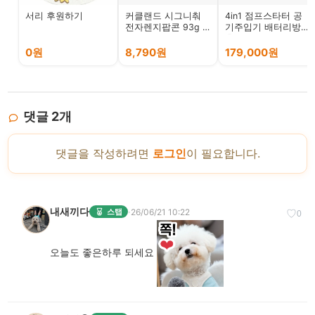
서리 후원하기
커클랜드 시그니춰
4in1 점프스타터 공
전자렌지팝콘 93g /
기주입기 배터리방전
안주 코스트코
충전기 자동차 UTRAI
Jstar5, 1개,
0원
8,790원
179,000원
16000mAh
댓글
2
개
댓글을 작성하려면
로그인
이 필요합니다.
내새끼다
·
26/06/21 10:22
스탭
♡
0
오늘도 좋은하루 되세요