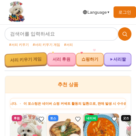
로그인
Language
▼
#서리 키우기
#서리 키우기 게임
#서리
서리 키우기 게임
서리 후원
쇼핑하기
서리짤
추천 상품
. · 이 포스팅은 네이버 쇼핑 커넥트 활동의 일환으로, 판매 발생 시 수수료를 제공받습니
후원
토스
네이버
굿즈