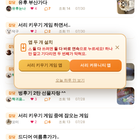
유후 부산가다
잡담
유후눈나
❤ 4
7
조회 14
07/30
서리 키우기 게임 하면서..
잡담
덕구
❤ 2
2
조회 11
07/30
앱 두 개 설치
드디어..휴가이브네ㅋ
잡담
✕
둘 다
쓰려면
둘 다 바로 연속
으로 누르세요! 하나
뿌꾸엉아
❤ 2
4
조회 8
07/29
만 깔고 기다리면 두 번째가 막혀요.
서리 커뮤니티 앱
서리 키우기 게임 앱
토스에서 보조용 베터리 구매^^
잡담
핵귀욤서리
❤ 2
5
조회 14
07/28
오늘 하루 안 보기
벙후기 2탄 선물자랑 ^^
잡담
핵귀욤서리
❤ 3
7
조회 18
07/28
서리 키우기 게임 중에 잠오는 게임
잡담
꼬미
❤ 2
6
조회 13
07/28
드디어 여름휴가가..
잡담