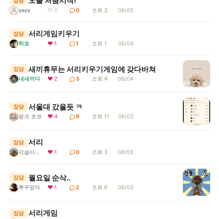
오늘 처음시작!
잡담
sexx
♡ 0
0
조회 3
08/05
서리게임키우기
잡담
히포
❤ 1
1
조회 1
08/04
새끼휴무는 서리키우기게임에 갖다바쳐
잡담
내새끼다
❤ 2
3
조회 4
08/04
서울대 갔을듯 ㅋ
잡담
핑크 코코
❤ 4
9
조회 11
08/03
서리
잡담
각설이지요
❤ 1
0
조회 3
08/03
월요일 순삭..
잡담
뿌꾸엉아
❤ 1
2
조회 6
08/03
서리게임
잡담