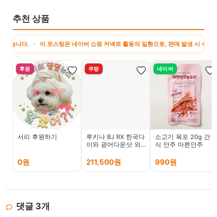
추천 상품
. · 이 포스팅은 네이버 쇼핑 커넥트 활동의 일환으로, 판매 발생 시 수수료를 제공
후원
쿠팡
네이버
서리 후원하기
루키나 BJ RX 한국다
소고기 육포 20g 간
이와 광어다운샷 외
식 안주 마른안주
수질 라이트지깅
0원
211,500원
990원
댓글
3
개