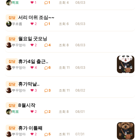
히포
❤ 1
1
조회 4
08/03
서리 더위 조심~~
잡담
푸르름
❤ 2
1
조회 6
08/03
월요일 굿모닝
잡담
뿌꾸엉아
❤ 2
4
조회 8
08/03
휴가4일 출근..
잡담
뿌꾸엉아
❤ 4
6
조회 11
08/03
휴가막날..
잡담
뿌꾸엉아
❤ 3
3
조회 11
08/02
8월시작
잡담
히포
❤ 2
2
조회 8
08/01
휴가 이틀째
잡담
뿌꾸엉아
❤ 2
5
조회 11
07/31