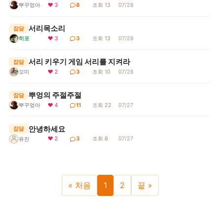
뿌꾸엉아
❤ 3
8
조회 13
07/28
서리목소리
잡담
히포
❤ 3
3
조회 13
07/28
서리 키우기 게임 서리를 지켜라
잡담
꼬미
❤ 2
3
조회 10
07/28
뿌엉의 주절주절
잡담
뿌꾸엉아
❤ 4
11
조회 22
07/27
안녕하세요
잡담
❤ 2
3
조회 8
07/27
유진
« 처음
1
2
끝 »