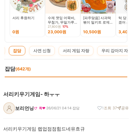
서리 후원하기
수제 깻잎 어묵바,
[파주맞음] 사과떡
턱 당기
무첨가, 무밀가루,
볶이 밀키트 로제떡
겠어 스
740g, 2팩
볶이 로제팩 순한
27,800원
17%
맛, 750g, 1개
0원
23,000원
10,500원
3,400
지
잡담
사연 신청
서리 게임 자랑
우리 강아지 자랑
잡담
(642개)
서리키우기게임- 하ㅜㅜ
보리언닝
·
26/06/21 04:14
·
잡담
1
조회 37
공유
쪽❤️
서리키우기게임 렙업점점힘드네유흐규