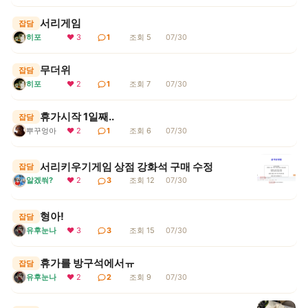
서리게임
잡담
히포
❤ 3
1
조회 5
07/30
무더위
잡담
히포
❤ 2
1
조회 7
07/30
휴가시작 1일째..
잡담
뿌꾸엉아
❤ 2
1
조회 6
07/30
서리키우기게임 상점 강화석 구매 수정
잡담
알겠쒀?
❤ 2
3
조회 12
07/30
형아!
잡담
유후눈나
❤ 3
3
조회 15
07/30
휴가를 방구석에서ㅠ
잡담
유후눈나
❤ 2
2
조회 9
07/30