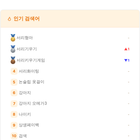
인기 검색어
서리형아
-
서리기우기
▲1
서리키우기게임
▼1
서리화이팅
4
-
논슬립 옷걸이
5
-
강아지
6
-
강아지 오메가3
7
-
나이키
8
-
상생페이백
9
-
검색
10
-