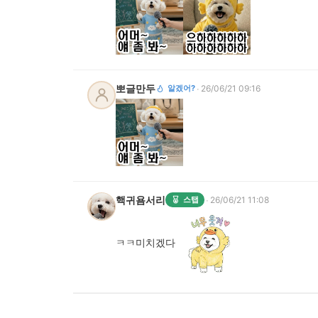
뽀글만두
·
알겠어?
26/06/21 09:16
핵귀욤서리
·
스탭
26/06/21 11:08
ㅋㅋ미치겠다