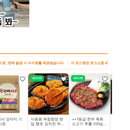
수수료를 제공받습니다. · 이 포스팅은 토스쇼핑 쉐어링크 활동의 일환으로, 이에 따른
네이버
네이버
멤버십
서 강아지 기
사옹원 부침명장 한
++1등급 한우 육회
서리 진심
사료
입 땡초 김치전 부추
소고기 투뿔 200g
십
전 300g+300g
(+특제소스)