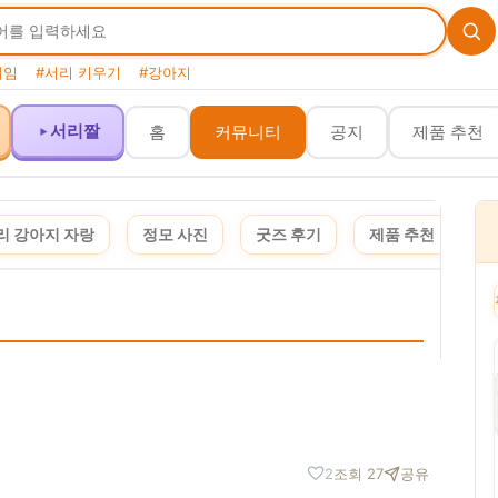
게임
#서리 키우기
#강아지
서리짤
홈
커뮤니티
공지
제품 추천
리 강아지 자랑
정모 사진
굿즈 후기
제품 추천
여
 포스팅은 쿠팡 파트너스 활동의 일환으로, 이에 따른 일정액의 수수료를 제공받습니다. · 이 
2
조회 27
공유