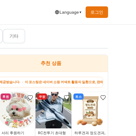
로그인
Language
▼
기타
추천 상품
행&맛집
유머&짤
하고 싶은 말
지원금 정보
강아
포스팅은 네이버 쇼핑 커넥트 활동의 일환으로, 판매 발생 시 수수료를 제공받습니다. · 이 포
후원
쿠팡
토스
쿠팡
서리 후원하기
RC전투기 초대형
하루견과 정도견과,
레디펫고 강아지