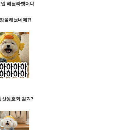
업 해달라햇더니
장을해났네에?!
등산동호회 갈겨?