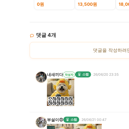
우동 면사리 10개 탕
0원
13,500원
18,
류 연관구입
댓글
4
개
댓글을 작성하려
내새끼다
·
스탭
26/06/20 23:35
작성자
부설이😍
·
스탭
26/06/21 00:47