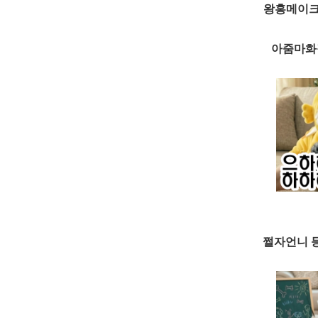
왕홍메이크
아줌마화
쩔자언니 