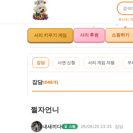
#서리 
서리 후원
쇼핑하기
서리 키우기 게임
체
공지
잡담
사연 신청
서리 게임 자랑
우
이
잡담
(648개)
쩔자언니
내새끼다
·
26/06/20 23:35
·
잡담
스탭