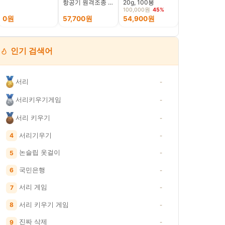
항공기 원격조종 성
20g, 100봉
삼이랑유산균 가수
인용장난감 공군
분해 영양간식
100,000원
45%
0원
57,700원
54,900원
13,700원
인기 검색어
서리
-
서리키우기게임
-
서리 키우기
-
서리기우기
4
-
논슬립 옷걸이
5
-
국민은행
6
-
서리 게임
7
-
서리 키우기 게임
8
-
진짜 삭제
9
-