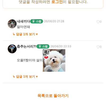
댓글을 작성하려면
로그인
이 필요합니다.
내새끼다
·
26/06/20 21:28
스탭
♡
0
얼마면돼
↳ 답글 1개 보기 ▾
춤추는서리?!
·
26/06/20 22:33
스탭
♡
0
오올!!짱이야 설이
↳ 답글 1개 보기 ▾
목록으로 돌아가기