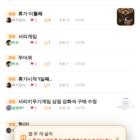
휴가 이틀째
잡담
뿌꾸엉아
❤ 2
5
조회 11
07/31
서리게임
잡담
히포
❤ 3
1
조회 5
07/30
무더위
잡담
히포
❤ 2
1
조회 7
07/30
휴가시작 1일째..
잡담
뿌꾸엉아
❤ 2
1
조회 6
07/30
서리키우기게임 상점 강화석 구매 수정
잡담
알겠쒀?
❤ 2
3
조회 12
07/30
형아!
잡담
유후눈나
❤ 3
3
조회 15
07/30
앱 두 개 설치
✕