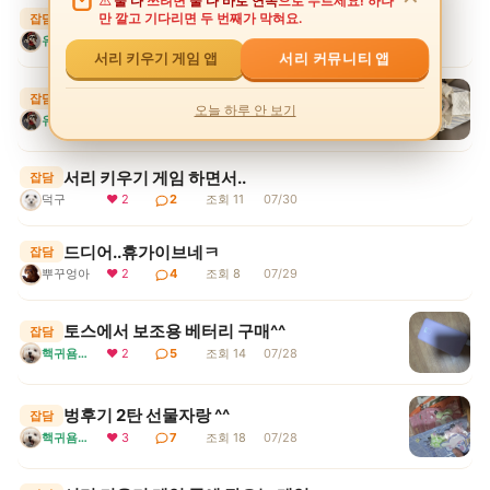
둘 다
쓰려면
둘 다 바로 연속
으로 누르세요! 하나
휴가를 방구석에서ㅠ
만 깔고 기다리면 두 번째가 막혀요.
잡담
유후눈나
❤ 2
2
조회 9
07/30
서리 커뮤니티 앱
서리 키우기 게임 앱
유후 부산가다
잡담
오늘 하루 안 보기
유후눈나
❤ 4
7
조회 14
07/30
서리 키우기 게임 하면서..
잡담
덕구
❤ 2
2
조회 11
07/30
드디어..휴가이브네ㅋ
잡담
뿌꾸엉아
❤ 2
4
조회 8
07/29
토스에서 보조용 베터리 구매^^
잡담
핵귀욤서리
❤ 2
5
조회 14
07/28
벙후기 2탄 선물자랑 ^^
잡담
핵귀욤서리
❤ 3
7
조회 18
07/28