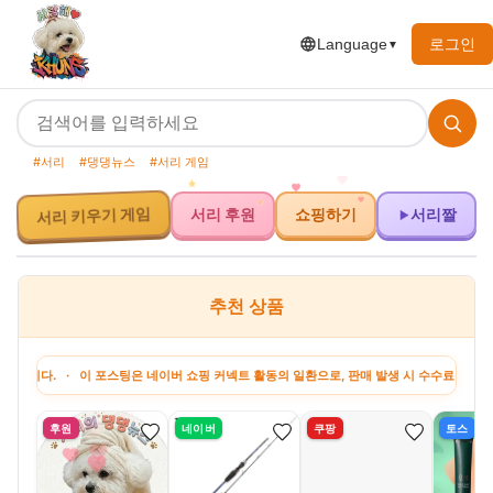
로그인
Language
▼
#서리
#댕댕뉴스
#서리 게임
서리 키우기 게임
서리 후원
쇼핑하기
서리짤
추천 상품
 · 이 포스팅은 네이버 쇼핑 커넥트 활동의 일환으로, 판매 발생 시 수수료를 제공받습니다
후원
네이버
쿠팡
토스