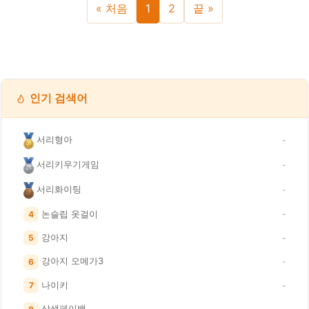
« 처음
1
2
끝 »
인기 검색어
서리형아
-
서리키우기게임
-
서리화이팅
-
논슬립 옷걸이
4
-
강아지
5
-
강아지 오메가3
6
-
나이키
7
-
상생페이백