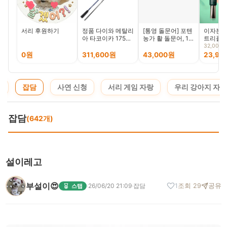
서리 후원하기
정품 다이와 메탈리
[통영 돌문어] 포텐
이자본 0
아 타코이카 175H
농가 활 돌문어, 1박
트리플 
쭈꾸미 갑오징어 쭈
스, 활 돌문어
림, 30ml
32,000
갑 전용 로드 메탈
1kg(1~4미)
0원
311,600원
43,000원
23,99
팁
지
잡담
사연 신청
서리 게임 자랑
우리 강아지 자랑
잡담
(642개)
설이레고
부설이😍
·
26/06/20 21:09
·
잡담
1
조회 29
공유
스탭