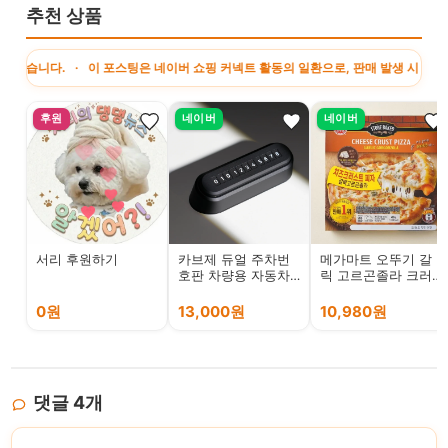
추천 상품
. · 이 포스팅은 네이버 쇼핑 커넥트 활동의 일환으로, 판매 발생 시 수수료를 제
후원
네이버
네이버
서리 후원하기
카브제 듀얼 주차번
메가마트 오뚜기 갈
호판 차량용 자동차
릭 고르곤졸라 크러
연락처 알림판 새차
스트피자 460g
선물 논슬립 패드 전
0원
13,000원
10,980원
화번호판 8줄
댓글
4
개