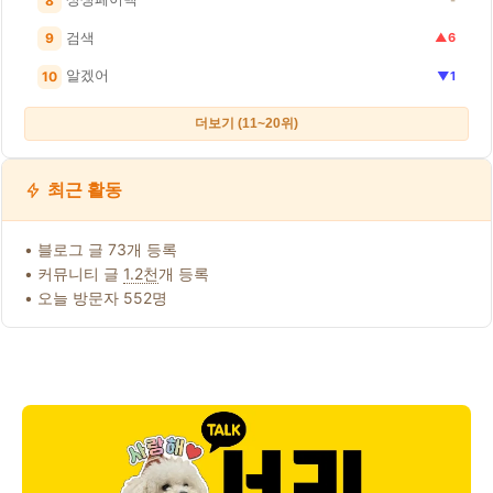
8
-
검색
9
▲6
알겠어
10
▼1
더보기 (11~20위)
최근 활동
• 블로그 글 73개 등록
• 커뮤니티 글
1.2천
개 등록
• 오늘 방문자 552명