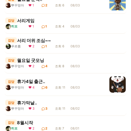
뿌꾸엉아
❤ 1
2
조회 6
08/03
서리게임
잡담
히포
❤ 1
1
조회 4
08/03
서리 더위 조심~~
잡담
푸르름
❤ 2
1
조회 6
08/03
월요일 굿모닝
잡담
뿌꾸엉아
❤ 2
4
조회 8
08/03
휴가4일 출근..
잡담
뿌꾸엉아
❤ 4
6
조회 11
08/03
휴가막날..
잡담
뿌꾸엉아
❤ 3
3
조회 11
08/02
8월시작
잡담
히포
❤ 2
2
조회 7
08/01