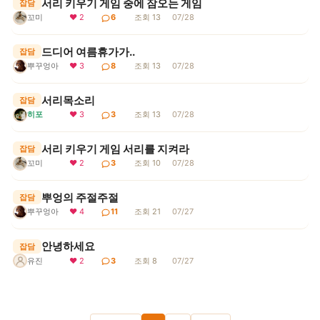
서리 키우기 게임 중에 잠오는 게임
잡담
꼬미
❤ 2
6
조회 13
07/28
드디어 여름휴가가..
잡담
뿌꾸엉아
❤ 3
8
조회 13
07/28
서리목소리
잡담
히포
❤ 3
3
조회 13
07/28
서리 키우기 게임 서리를 지켜라
잡담
꼬미
❤ 2
3
조회 10
07/28
뿌엉의 주절주절
잡담
뿌꾸엉아
❤ 4
11
조회 21
07/27
안녕하세요
잡담
❤ 2
3
조회 8
07/27
유진