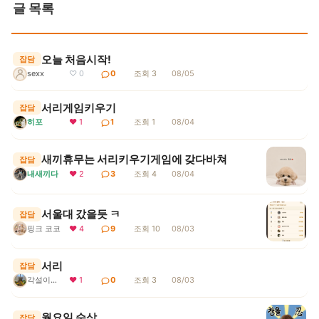
글 목록
오늘 처음시작!
잡담
sexx
♡ 0
0
조회 3
08/05
서리게임키우기
잡담
히포
❤ 1
1
조회 1
08/04
새끼휴무는 서리키우기게임에 갖다바쳐
잡담
내새끼다
❤ 2
3
조회 4
08/04
서울대 갔을듯 ㅋ
잡담
핑크 코코
❤ 4
9
조회 10
08/03
서리
잡담
각설이지요
❤ 1
0
조회 3
08/03
월요일 순삭..
잡담