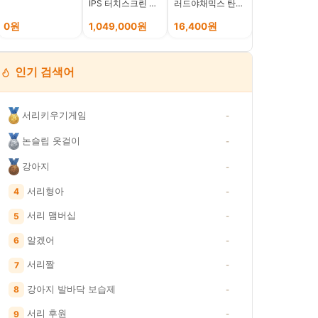
IPS 터치스크린 이
러드야채믹스 탄산
지 마약 방석 
동형스탠드 스마트
세척 진공포장 클래
한 쿠션 침대, 1
모니터,
식 1kg, 1개
그레이
0원
1,049,000원
16,400원
25,400원
32U889SAW,
80cm
인기 검색어
서리키우기게임
-
논슬립 옷걸이
-
강아지
-
서리형아
4
-
서리 맴버십
5
-
알겠어
6
-
서리짤
7
-
강아지 발바닥 보습제
8
-
서리 후원
9
-