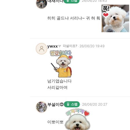
내새끼다
·
스탭
26/06/20 18:43
히히 골드냐 서리냐~ 귀 혀 훠
ywxx
·
각설이죠?
26/06/20 19:49
넘기엽습니다
서리같아여
부설이😍
·
스탭
26/06/20 20:27
이뽀이뽀