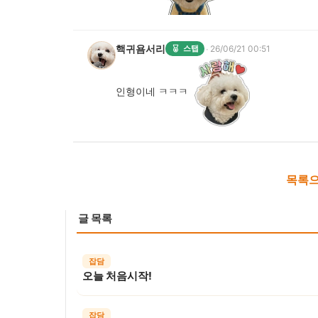
핵귀욤서리
·
스탭
26/06/21 00:51
인형이네 ㅋㅋㅋ
목록으
글 목록
잡담
오늘 처음시작!
잡담