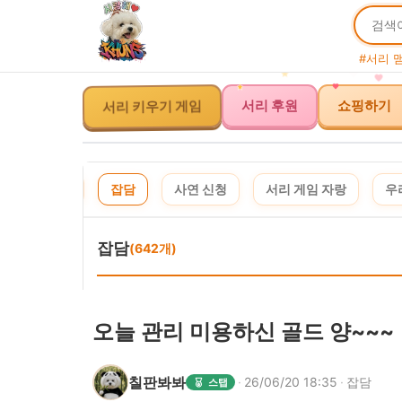
#서리 
서리 키우기 게임
서리 후원
쇼핑하기
체
공지
잡담
사연 신청
서리 게임 자랑
우
잡담
(642개)
오늘 관리 미용하신 골드 양~~~
칠판봐봐
·
26/06/20 18:35
·
잡담
스탭