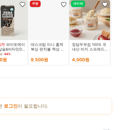
쿠팡
네이버
쿠팡
특가
파이토메이
데스크탑 미니 흡착
정담두부집 100% 국
2025 F
칼슘&비타민D
복싱 펀치볼 책상 샌
내산 비지 스프레드
에어 데일
은콩, 190ml,
드백 스트레스해소
아이간식 다이어트
롱 구스다
0원
44%
잼 식사대용
7ADJB15
00원
9,500원
4,000원
279,0
면
로그인
이 필요합니다.