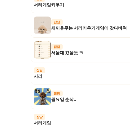
서리게임키우기
잡담
새끼휴무는 서리키우기게임에 갖다바쳐
잡담
서울대 갔을듯 ㅋ
잡담
서리
잡담
월요일 순삭..
잡담
서리게임