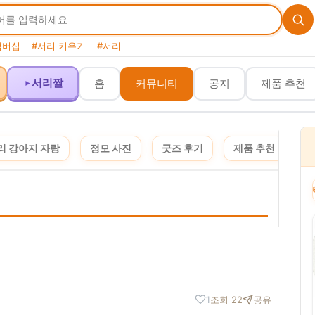
맴버십
#서리 키우기
#서리
서리짤
홈
커뮤니티
공지
제품 추천
리 강아지 자랑
정모 사진
굿즈 후기
제품 추천
여
이 포스팅은 쿠팡 파트너스 활동의 일환으로, 이에 따른 일정액의 수수료를 제공받습니다. · 
1
조회 22
공유