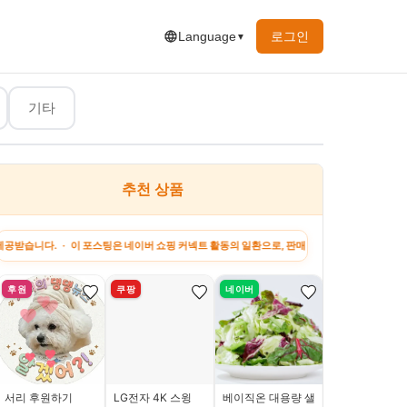
로그인
Language
▼
기타
추천 상품
행&맛집
유머&짤
하고 싶은 말
지원금 정보
강아
이 포스팅은 네이버 쇼핑 커넥트 활동의 일환으로, 판매 발생 시 수수료를 제공받습니다. · 이 
후원
쿠팡
네이버
쿠팡
서리 후원하기
LG전자 4K 스윙
베이직온 대용량 샐
프리픽 통세탁 