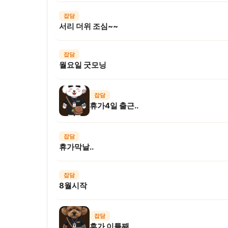
잡담
서리 더위 조심~~
잡담
월요일 굿모닝
잡담
휴가4일 출근..
잡담
휴가막날..
잡담
8월시작
잡담
휴가 이틀째