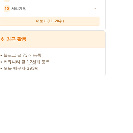
서리게임
10
-
더보기 (11~20위)
최근 활동
• 블로그 글 73개 등록
• 커뮤니티 글
1.2천
개 등록
• 오늘 방문자 393명
른 일정액의 수수료를 제공받습니다. · 이 포스팅은 쿠팡 파트너스 활동의 일환으로,