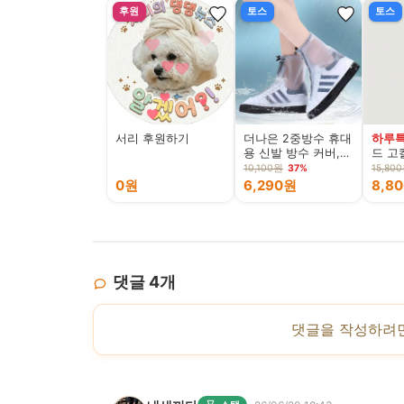
후원
토스
토스
서리 후원하기
더나은 2중방수 휴대
하루
용 신발 방수 커버,
드 고
투명, 3XL, 1개
두유 검
10,100원
37%
15,80
24개
0원
6,290원
8,8
댓글
4
개
댓글을 작성하려