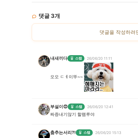
댓글
3
개
댓글을 작성하려
내새끼다
·
스탭
26/06/20 11:11
오오 ㄷㅔ이뚜~~
부설이😍
·
스탭
26/06/20 12:41
짜증내기않기 할램루야
춤추는서리?!
·
스탭
26/06/20 15:13