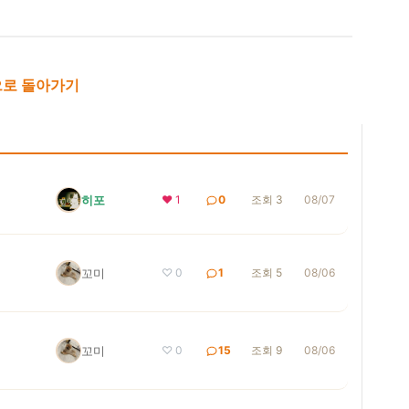
로 돌아가기
히포
❤ 1
0
조회 3
08/07
꼬미
♡ 0
1
조회 5
08/06
꼬미
♡ 0
15
조회 9
08/06