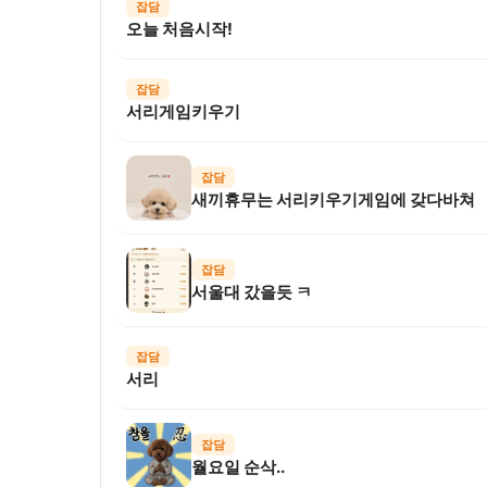
잡담
오늘 처음시작!
잡담
서리게임키우기
잡담
새끼휴무는 서리키우기게임에 갖다바쳐
잡담
서울대 갔을듯 ㅋ
잡담
서리
잡담
월요일 순삭..