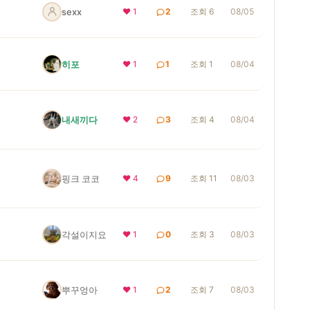
sexx
❤ 1
2
조회 6
08/05
히포
❤ 1
1
조회 1
08/04
내새끼다
❤ 2
3
조회 4
08/04
핑크 코코
❤ 4
9
조회 11
08/03
각설이지요
❤ 1
0
조회 3
08/03
뿌꾸엉아
❤ 1
2
조회 7
08/03