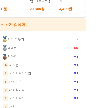
입 PD 초고속 충전
커
가발 파티용 할
기 45W 블랙 (1.8M
분장 가발 소품
케이블포함)
극
0원
37,800원
4,400원
10,710원
인기 검색어
서리 키우기
-
댕댕뉴스
▲6
강아지
▼1
서리형아
4
▼1
서리키우기게임
5
▼1
서리기우기
6
▼1
서리화이팅
7
▼1
서리키우기
8
▼1
서리
9
-