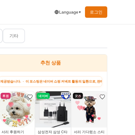
로그인
Language
▼
기타
추천 상품
행&맛집
유머&짤
하고 싶은 말
지원금 정보
강아
· 이 포스팅은 네이버 쇼핑 커넥트 활동의 일환으로, 판매 발생 시 수수료를 제공받습니다. · 
후원
네이버
굿즈
네이버
서리 후원하기
삼성전자 삼성 C타
서리 기다렸소 스티
재미 코스프레 