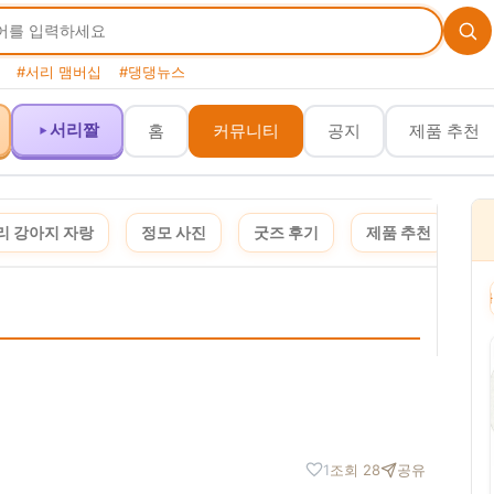
#서리 맴버십
#댕댕뉴스
서리짤
홈
커뮤니티
공지
제품 추천
리 강아지 자랑
정모 사진
굿즈 후기
제품 추천
여
이 포스팅은 쿠팡 파트너스 활동의 일환으로, 이에 따른 일정액의 수수료를 제공받습니다. 
1
조회 28
공유