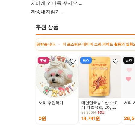
저에게 인내를 주세요....
짜증내지않기...
추천 상품
료를 제공받습니다. · 이 포스팅은 네이버 쇼핑 커넥트 활동의 일환으로, 판매 발생
후원
토스
굿즈
서리 후원하기
대한민국농수산 소고
서리 
기 치즈육포, 20g,
10개
39,900원
63%
0원
14,741원
28,