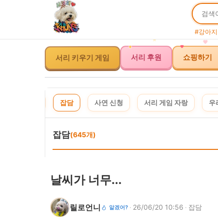
#강아지
서리 키우기 게임
서리 후원
쇼핑하기
체
공지
잡담
사연 신청
서리 게임 자랑
우
잡담
(645개)
날씨가 너무...
릴로언니
·
26/06/20 10:56
·
잡담
알겠어?