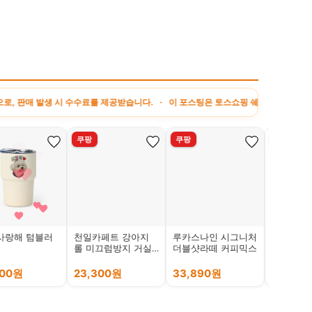
 시 수수료를 제공받습니다. · 이 포스팅은 토스쇼핑 쉐어링크 활동의 일환으로, 이에
쿠팡
쿠팡
토스
사랑해 텀블러
천일카페트 강아지
루카스나인 시그니처
떡갈비, 2k
롤 미끄럼방지 거실
더블샷라떼 커피믹스
복도 매트, 체크, 1개
15,250원
8
500원
23,300원
33,890원
13,980