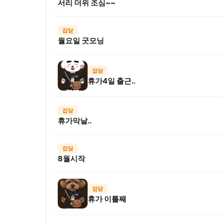
서리 더위 조심~~
잡담
월요일 굿모닝
잡담
휴가4일 출근..
잡담
휴가막날..
잡담
8월시작
잡담
휴가 이틀째