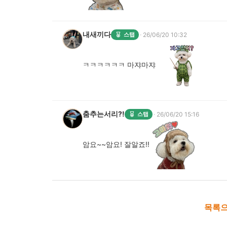
내새끼다
·
스탭
26/06/20 10:32
ㅋㅋㅋㅋㅋㅋ 마쟈마쟈
춤추는서리?!
·
스탭
26/06/20 15:16
암요~~암요! 잘알죠!!
목록으