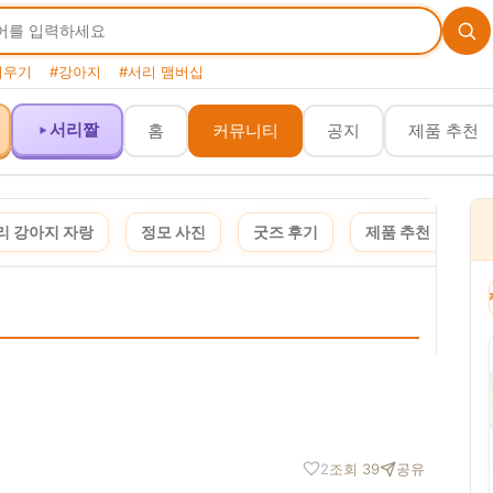
키우기
#강아지
#서리 맴버십
서리짤
홈
커뮤니티
공지
제품 추천
리 강아지 자랑
정모 사진
굿즈 후기
제품 추천
여
이 포스팅은 쿠팡 파트너스 활동의 일환으로, 이에 따른 일정액의 수수료를 제공받습니다. 
2
조회 39
공유