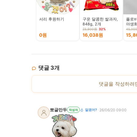
서리 후원하기
구운 달콤한 쌀과자,
플로비
848g, 2개
야생화꿀
23,900원
32%
45,00
0원
16,038원
15,
댓글
3
개
댓글을 작성하려
뽀글만두
·
알겠어?
26/06/20 09:00
작성자