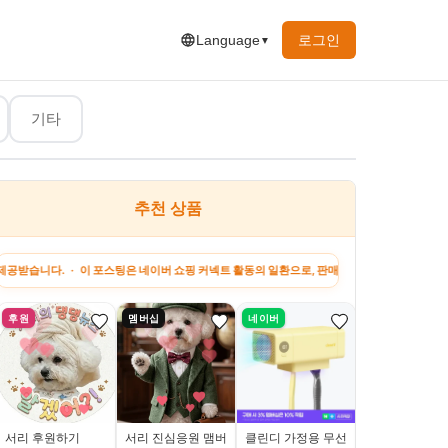
로그인
Language
▼
기타
추천 상품
행&맛집
유머&짤
하고 싶은 말
지원금 정보
강아
· 이 포스팅은 네이버 쇼핑 커넥트 활동의 일환으로, 판매 발생 시 수수료를 제공받습니다. ·
후원
멤버십
네이버
토스
서리 후원하기
서리 진심응원 맴버
클린디 가정용 무선
플리다스 디럭스