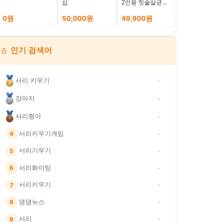
십
2인용 칫솔살균기
리형 원터치 펫
트윈디 옐로우
모차, 아이보리,
219,000원
41%
0원
50,000원
49,900원
127,800원
인기 검색어
서리 키우기
-
강아지
-
서리형아
-
서리키우기게임
4
-
서리기우기
5
-
에 따른 일정액의 수수료를 제공받습니다. · 이 포스팅은 쿠팡 파트너스 활동의 일환
서리화이팅
6
-
토스
이모티콘
네이버
서리키우기
7
-
댕댕뉴스
8
-
서리
9
-