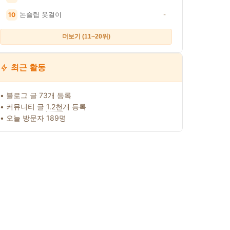
논슬립 옷걸이
10
-
수제 커틀
기절반찬 수제 궁채
자 집중! 강아지 서리
국산누룽지 백
더보기 (11~20위)
 간식
장아찌 줄기상추,
찐 유행어 특강! 알겠
쌀누룽지 고소
1kg, 1개
어?!
늉 끓여먹는 
28,500원
43%
현미
원
16,056원
1,500원
10,000원
최근 활동
• 블로그 글 73개 등록
• 커뮤니티 글
1.2천
개 등록
• 오늘 방문자 189명