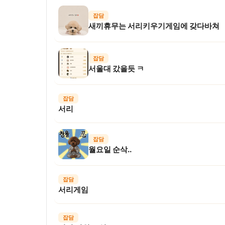
잡담
새끼휴무는 서리키우기게임에 갖다바쳐
잡담
서울대 갔을듯 ㅋ
잡담
서리
잡담
월요일 순삭..
잡담
서리게임
잡담