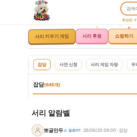
#서리 
서리 키우기 게임
서리 후원
쇼핑하기
체
공지
잡담
사연 신청
서리 게임 자랑
우
잡담
(645개)
서리 알람벨
뽀글만두
·
26/06/20 09:00
·
잡담
알겠어?