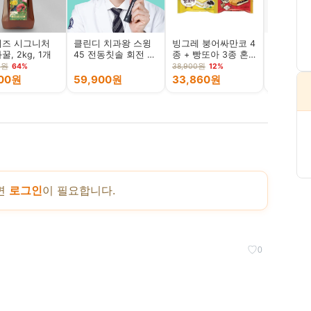
즈 시그니처
클린디 치과왕 스윙
빙그레 붕어싸만코 4
네츄럴랩 
, 2kg, 1개
45 전동칫솔 회전 음
종 + 빵또아 3종 혼
릿 강아지
파 저자극
합, 30개, 1세트
0원
64%
38,900원
12%
800원
59,900원
33,860원
11,700
면
로그인
이 필요합니다.
♡
0