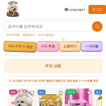
로그인
Language
▼
#서리 후원
#댕댕뉴스
#서리 맴버십
서리 키우기 게임
서리 후원
쇼핑하기
서리짤
추천 상품
이 포스팅은 네이버 쇼핑 커넥트 활동의 일환으로, 판매 발생 시 수수료를 제공받습니다. · 
후원
토스
네이버
토스