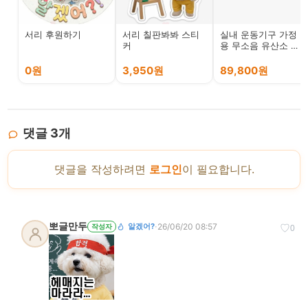
서리 후원하기
서리 칠판봐봐 스티
실내 운동기구 가정
커
용 무소음 유산소 헬
스 사이클 자전거
0원
3,950원
89,800원
댓글
3
개
댓글을 작성하려면
로그인
이 필요합니다.
뽀글만두
·
26/06/20 08:57
알겠어?
작성자
♡
0