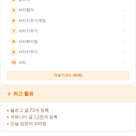
서리형아
5
-
서리키우기게임
6
-
서리기우기
7
-
서리화이팅
8
-
서리키우기
9
-
서리
10
-
더보기 (11~20위)
최근 활동
• 블로그 글 73개 등록
• 커뮤니티 글
1.2천
개 등록
• 오늘 방문자 330명