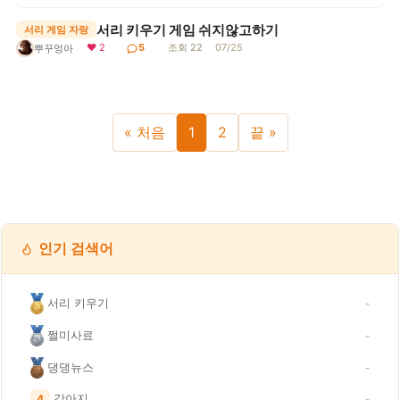
서리 키우기 게임 쉬지않고하기
서리 게임 자랑
❤ 2
5
조회 22
07/25
뿌꾸엉아
« 처음
1
2
끝 »
인기 검색어
서리 키우기
-
쩔미사료
-
댕댕뉴스
-
강아지
4
-