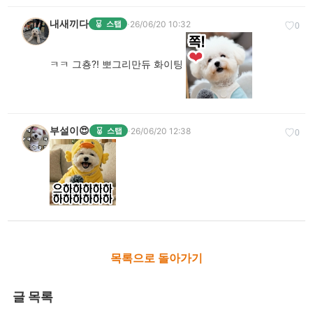
내새끼다
·
26/06/20 10:32
스탭
♡
0
ㅋㅋ 그춍?! 뽀그리만듀 화이팅
부설이😍
·
26/06/20 12:38
스탭
♡
0
목록으로 돌아가기
글 목록