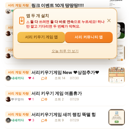
링크 이벤트 10개 땅땅땅!!!!
서리 게임 자랑
핵귀욤서리
❤ 5
4
조회 12
07/31
앱 두 개 설치
✕
둘 다
쓰려면
둘 다 바로 연속
으로 누르세요! 하나
만 깔고 기다리면 두 번째가 막혀요.
서리 키우기게임 몇시간째..
서리 게임 자랑
뿌꾸엉아
❤ 3
4
조회 11
07/30
서리 커뮤니티 앱
서리 키우기 게임 앱
서리 키우기 게임 상점에 강화석을?
서리 게임 자랑
오늘 하루 안 보기
뿌꾸엉아
❤ 1
6
조회 6
07/30
서리키우기게임 New ♥상점추가♥
서리 게임 자랑
내새끼다
❤ 4
2
조회 14
07/30
서리 키우기 게임 여름휴가
서리 게임 자랑
뿌꾸엉아
❤ 1
0
조회 2
07/29
서리키우기게임 새끼 랭킹 뚝떨 힝
서리 게임 자랑
내새끼다
❤ 3
6
조회 9
07/29