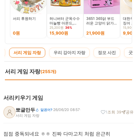
서리 후원하기
허니버터 군옥수수
3651 365닭 부드
대한우리
마늘빵 아몬드,
러운 고양이 닭가슴
징어 크
190g, 3봉
살 간식 순살, 22g,
50g, 3
25,200원
36%
15,900원
100개
0원
15,900원
21,900원
9,900
청
서리 게임 자랑
우리 강아지 자랑
정모 사진
굿즈
서리 게임 자랑
(255개)
서리키우기 게임
뽀글만두
·
26/06/20 08:57
·
알겠어?
1
조회 39
공유
서리 게임 자랑
점점 중독되네요 ㅎㅎ 진짜 다마고치 처럼 은근히