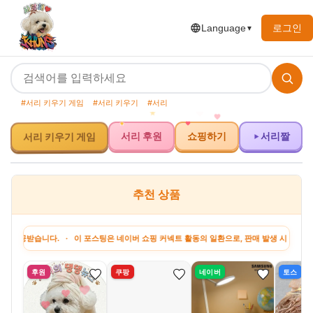
로그인
Language
▼
#서리 키우기 게임
#서리 키우기
#서리
서리 후원
쇼핑하기
서리짤
서리 키우기 게임
추천 상품
니다. · 이 포스팅은 네이버 쇼핑 커넥트 활동의 일환으로, 판매 발생 시 수수료를 제공받
후원
쿠팡
네이버
토스