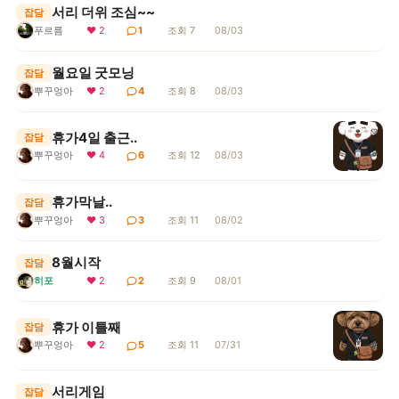
서리 더위 조심~~
잡담
푸르름
❤ 2
1
조회 7
08/03
월요일 굿모닝
잡담
뿌꾸엉아
❤ 2
4
조회 8
08/03
휴가4일 출근..
잡담
뿌꾸엉아
❤ 4
6
조회 12
08/03
휴가막날..
잡담
뿌꾸엉아
❤ 3
3
조회 11
08/02
8월시작
잡담
히포
❤ 2
2
조회 9
08/01
휴가 이틀째
잡담
뿌꾸엉아
❤ 2
5
조회 11
07/31
서리게임
잡담