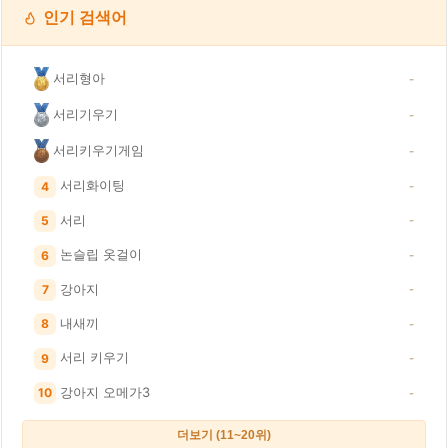
인기 검색어
서리형아
-
서리기우기
-
서리키우기게임
-
서리화이팅
4
-
서리
5
-
논슬립 옷걸이
6
-
강아지
7
-
내새끼
8
-
서리 키우기
9
-
강아지 오메가3
10
-
더보기 (11~20위)