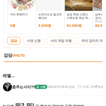
서리 후원하기
뉴트리오코 밀크맛
삼성 학생 스탠드
남부건어
웨이퍼
시력보호 책상 독서
징어, 대, 
LED 조명 독서등
마리, 1
99,900
공부 학습용 학생용
0원
5,500원
62,000원
80,90
데스크 독서실 밝기
조절 책상스텐드
지
잡담
사연 신청
서리 게임 자랑
우리 강아지 자랑
잡담
(642개)
레벨...
춤추는서리?!
·
26/06/19 08:53
·
잡담
1
조회 28
공유
스탭
뭐? 뭐!