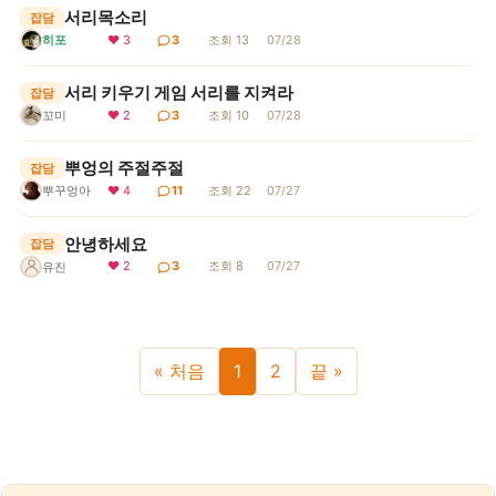
서리목소리
잡담
히포
❤ 3
3
조회 13
07/28
서리 키우기 게임 서리를 지켜라
잡담
꼬미
❤ 2
3
조회 10
07/28
뿌엉의 주절주절
잡담
뿌꾸엉아
❤ 4
11
조회 22
07/27
안녕하세요
잡담
❤ 2
3
조회 8
07/27
유진
« 처음
1
2
끝 »