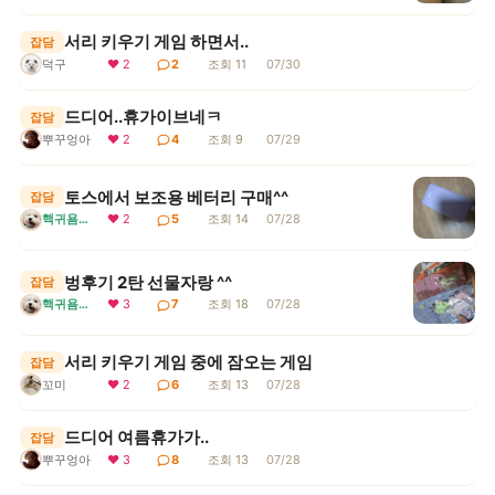
서리 키우기 게임 하면서..
잡담
덕구
❤ 2
2
조회 11
07/30
드디어..휴가이브네ㅋ
잡담
뿌꾸엉아
❤ 2
4
조회 9
07/29
토스에서 보조용 베터리 구매^^
잡담
핵귀욤서리
❤ 2
5
조회 14
07/28
벙후기 2탄 선물자랑 ^^
잡담
핵귀욤서리
❤ 3
7
조회 18
07/28
서리 키우기 게임 중에 잠오는 게임
잡담
꼬미
❤ 2
6
조회 13
07/28
드디어 여름휴가가..
잡담
뿌꾸엉아
❤ 3
8
조회 13
07/28