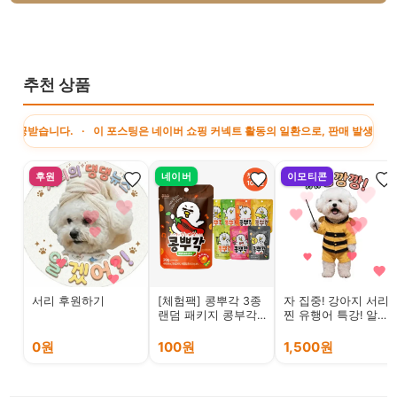
추천 상품
다. · 이 포스팅은 네이버 쇼핑 커넥트 활동의 일환으로, 판매 발생 시 수수료를 
후원
네이버
이모티콘
서리 후원하기
[체험팩] 콩뿌각 3종
자 집중! 강아지 서리
랜덤 패키지 콩부각
찐 유행어 특강! 알겠
콩간식 콩과자 콩튀
어?!
김
0원
100원
1,500원