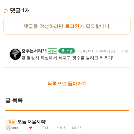
댓글
1
개
댓글을 작성하려면
로그인
이 필요합니다.
춤추는서리?!
·
26/06/19 08:54
(수정됨)
스탭
작성자
♡
0
글 열심히 작성해서 뼈다구 갯수를 늘리고 키우기!
목록으로 돌아가기
글 목록
오늘 처음시작!
잡담
sexx
❤ 1
1
조회 5
08/05