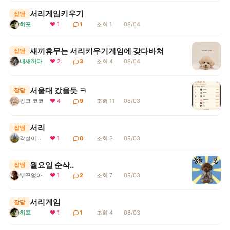
서리게임키우기
잡담
히포
❤ 1
1
조회 1
08/04
새끼휴무는 서리키우기게임에 갖다바쳐
잡담
내새끼다
❤ 2
3
조회 4
08/04
서울대 갔을듯 ㅋ
잡담
핑크 코코
❤ 4
9
조회 11
08/03
서리
잡담
각설이지요
❤ 1
0
조회 3
08/03
월요일 순삭..
잡담
뿌꾸엉아
❤ 1
2
조회 7
08/03
서리게임
잡담
히포
❤ 1
1
조회 4
08/03