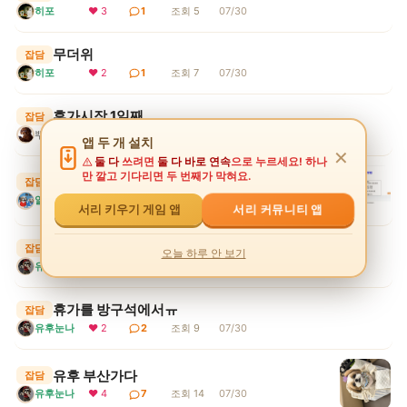
히포
❤ 3
1
조회 5
07/30
무더위
잡담
히포
❤ 2
1
조회 7
07/30
휴가시작 1일째..
잡담
뿌꾸엉아
❤ 2
1
조회 7
07/30
앱 두 개 설치
✕
둘 다
쓰려면
둘 다 바로 연속
으로 누르세요! 하나
만 깔고 기다리면 두 번째가 막혀요.
서리키우기게임 상점 강화석 구매 수정
잡담
알겠쒀?
❤ 2
3
조회 12
07/30
서리 키우기 게임 앱
서리 커뮤니티 앱
형아!
잡담
오늘 하루 안 보기
유후눈나
❤ 3
3
조회 15
07/30
휴가를 방구석에서ㅠ
잡담
유후눈나
❤ 2
2
조회 9
07/30
유후 부산가다
잡담
유후눈나
❤ 4
7
조회 14
07/30