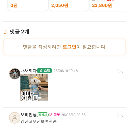
식 계란찜
0원
2,050원
23,860원
댓글
2
개
댓글을 작성하려면
로그인
이 필요합니다.
내새끼다
·
26/06/18 19:48
스탭
♡
0
보리언닝
·
26/06/18 20:56
쪽❤️
작성자
♡
0
검정고무신보며떡중