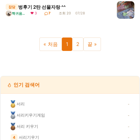
벙후기 2탄 선물자랑 ^^
잡담
❤ 3
7
조회 20
07/28
핵귀욤서리
« 처음
1
2
끝 »
인기 검색어
서리
-
서리키우기게임
-
서리 키우기
-
서리기우기
4
-