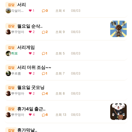
서리
잡담
각설이지요
❤ 1
0
조회 4
08/03
월요일 순삭..
잡담
뿌꾸엉아
❤ 2
2
조회 9
08/03
서리게임
잡담
히포
❤ 2
1
조회 5
08/03
서리 더위 조심~~
잡담
푸르름
❤ 2
1
조회 7
08/03
월요일 굿모닝
잡담
뿌꾸엉아
❤ 2
4
조회 8
08/03
휴가4일 출근..
잡담
뿌꾸엉아
❤ 4
6
조회 13
08/03
휴가막날..
잡담