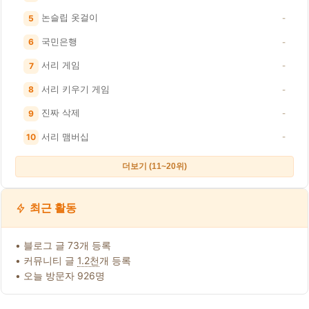
논슬립 옷걸이
5
-
국민은행
6
-
서리 게임
7
-
서리 키우기 게임
8
-
진짜 삭제
9
-
서리 맴버십
10
-
더보기 (11~20위)
최근 활동
• 블로그 글 73개 등록
• 커뮤니티 글
1.2천
개 등록
• 오늘 방문자 926명