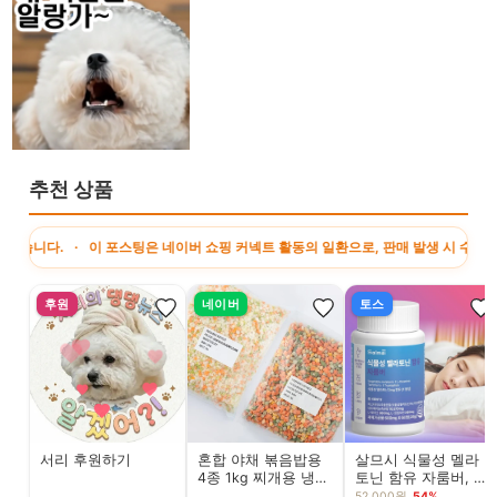
추천 상품
 · 이 포스팅은 네이버 쇼핑 커넥트 활동의 일환으로, 판매 발생 시 수수료를 제공
후원
네이버
토스
서리 후원하기
혼합 야채 볶음밥용
살므시 식물성 멜라
4종 1kg 찌개용 냉동
토닌 함유 자룸버, 2
야채 6종 선택 이유
개
52,000원
54%