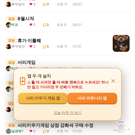
뿌꾸엉아
❤ 3
3
조회 11
08/02
8월시작
잡담
히포
❤ 2
2
조회 9
08/01
휴가 이틀째
잡담
뿌꾸엉아
❤ 2
5
조회 11
07/31
서리게임
잡담
히포
❤ 3
1
조회 5
07/30
앱 두 개 설치
✕
무더위
둘 다
쓰려면
둘 다 바로 연속
으로 누르세요! 하나
잡담
만 깔고 기다리면 두 번째가 막혀요.
히포
❤ 2
1
조회 7
07/30
서리 커뮤니티 앱
서리 키우기 게임 앱
휴가시작 1일째..
잡담
뿌꾸엉아
❤ 2
1
조회 7
07/30
오늘 하루 안 보기
서리키우기게임 상점 강화석 구매 수정
잡담
알겠쒀?
❤ 2
3
조회 14
07/30