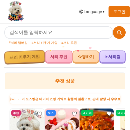
로그인
Language
▼
#서리 맴버십
#서리 키우기 게임
#서리 후원
서리 키우기 게임
서리 후원
쇼핑하기
서리짤
추천 상품
. · 이 포스팅은 네이버 쇼핑 커넥트 활동의 일환으로, 판매 발생 시 수수료를 제공받습니다
후원
토스
네이버
네이버