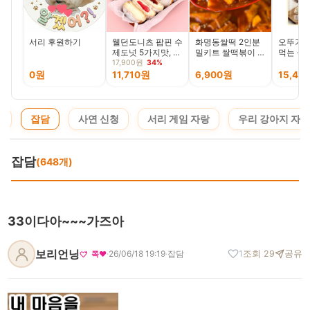
서리 후원하기
웰던도니츠 팝핀 수
화명동쌀떡 2인분
오뚜기 
제도넛 5가지맛, 15
밀키트 쌀떡볶이 가
먹는 삼
개입, 1세트
래떡 떡볶이 쌀떡
(60GX4
17,900원
34%
0원
11,710원
6,900원
15,48
지
잡담
사연 신청
서리 게임 자랑
우리 강아지 자랑
잡담
(648개)
33이다아~~~가즈아
보리언닝
·
26/06/18 19:19
·
잡담
1
조회 29
공유
쪽❤️