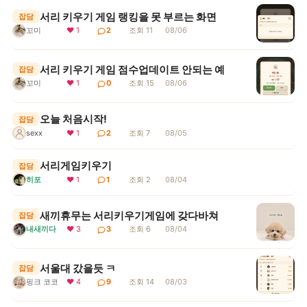
서리 키우기 게임 랭킹을 못 부르는 화면
잡담
꼬미
❤ 1
2
조회 11
08/06
서리 키우기 게임 점수업데이트 안되는 예
잡담
꼬미
❤ 1
0
조회 15
08/06
오늘 처음시작!
잡담
sexx
❤ 1
2
조회 7
08/05
서리게임키우기
잡담
히포
❤ 1
1
조회 2
08/04
새끼휴무는 서리키우기게임에 갖다바쳐
잡담
내새끼다
❤ 3
3
조회 6
08/04
서울대 갔을듯 ㅋ
잡담
핑크 코코
❤ 4
9
조회 14
08/03