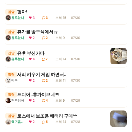
형아!
잡담
유후눈나
❤ 3
3
조회 15
07/30
휴가를 방구석에서ㅠ
잡담
유후눈나
❤ 2
2
조회 9
07/30
유후 부산가다
잡담
유후눈나
❤ 4
7
조회 14
07/30
서리 키우기 게임 하면서..
잡담
덕구
❤ 2
2
조회 11
07/30
드디어..휴가이브네ㅋ
잡담
뿌꾸엉아
❤ 2
4
조회 9
07/29
토스에서 보조용 베터리 구매^^
잡담
핵귀욤서리
❤ 2
5
조회 14
07/28