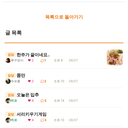
목록으로 돌아가기
글 목록
한주가 끝이네요..
잡담
뿌꾸엉아
❤ 2
1
조회 8
08/07
쫌만
잡담
푸르름
❤ 2
2
조회 10
08/07
오늘은 입추
잡담
히포
❤ 4
3
조회 14
08/07
서리키우기게임
잡담
히포
❤ 4
3
조회 13
08/07