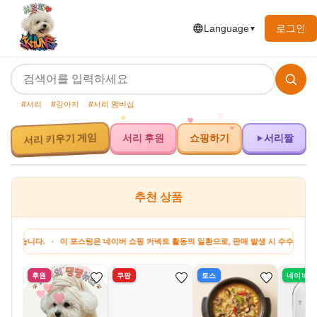
로그인
Language
▼
#서리
#강아지
#서리 맴버십
서리 키우기 게임
서리 후원
쇼핑하기
서리짤
추천 상품
다. · 이 포스팅은 네이버 쇼핑 커넥트 활동의 일환으로, 판매 발생 시 수수료를 제공받습
후원
쿠팡
토스
네이버