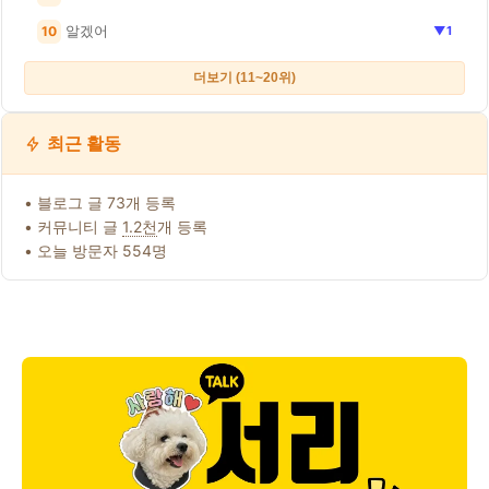
알겠어
10
▼1
더보기 (11~20위)
최근 활동
• 블로그 글 73개 등록
• 커뮤니티 글
1.2천
개 등록
• 오늘 방문자 554명