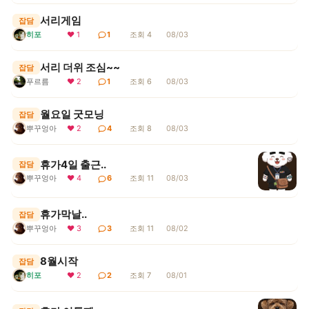
서리게임
잡담
히포
❤ 1
1
조회 4
08/03
서리 더위 조심~~
잡담
푸르름
❤ 2
1
조회 6
08/03
월요일 굿모닝
잡담
뿌꾸엉아
❤ 2
4
조회 8
08/03
휴가4일 출근..
잡담
뿌꾸엉아
❤ 4
6
조회 11
08/03
휴가막날..
잡담
뿌꾸엉아
❤ 3
3
조회 11
08/02
8월시작
잡담
히포
❤ 2
2
조회 7
08/01