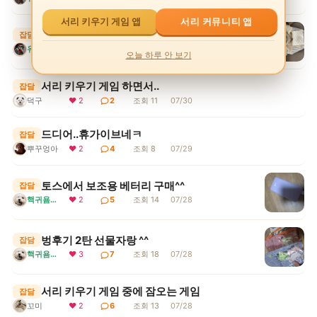
서리 커뮤니티 앱
서리 키우기 게임 앱
유후 부산가다
잡담
유후눈나
❤ 4
7
조회 14
07/30
오늘 하루 안 보기
서리 키우기 게임 하면서..
잡담
덕구
❤ 2
2
조회 11
07/30
드디어..휴가이브네ㅋ
잡담
뿌꾸엉아
❤ 2
4
조회 8
07/29
토스에서 보조용 베터리 구매^^
잡담
핵귀욤서리
❤ 2
5
조회 14
07/28
벙후기 2탄 선물자랑 ^^
잡담
핵귀욤서리
❤ 3
7
조회 18
07/28
서리 키우기 게임 중에 잠오는 게임
잡담
꼬미
❤ 2
6
조회 13
07/28