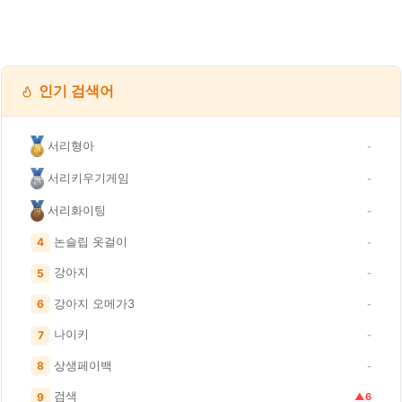
인기 검색어
서리형아
-
서리키우기게임
-
서리화이팅
-
논슬립 옷걸이
4
-
강아지
5
-
강아지 오메가3
6
-
나이키
7
-
상생페이백
8
-
검색
9
▲6