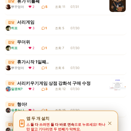
휴가 이틀째
잡담
뿌꾸엉아
❤ 2
5
조회 11
07/31
서리게임
잡담
히포
❤ 3
1
조회 5
07/30
무더위
잡담
히포
❤ 2
1
조회 7
07/30
휴가시작 1일째..
잡담
뿌꾸엉아
❤ 2
1
조회 6
07/30
서리키우기게임 상점 강화석 구매 수정
잡담
알겠쒀?
❤ 2
3
조회 12
07/30
형아!
잡담
유후눈나
❤ 3
3
조회 15
07/30
앱 두 개 설치
✕
휴가를 방구석에서ㅠ
잡담
둘 다
쓰려면
둘 다 바로 연속
으로 누르세요! 하나
만 깔고 기다리면 두 번째가 막혀요.
유후눈나
❤ 2
2
조회 9
07/30