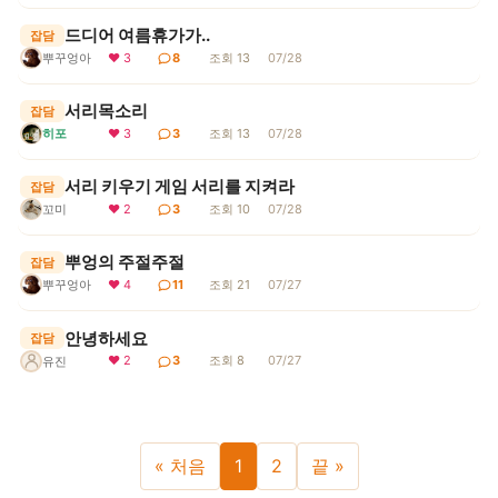
드디어 여름휴가가..
잡담
뿌꾸엉아
❤ 3
8
조회 13
07/28
서리목소리
잡담
히포
❤ 3
3
조회 13
07/28
서리 키우기 게임 서리를 지켜라
잡담
꼬미
❤ 2
3
조회 10
07/28
뿌엉의 주절주절
잡담
뿌꾸엉아
❤ 4
11
조회 21
07/27
안녕하세요
잡담
❤ 2
3
조회 8
07/27
유진
« 처음
1
2
끝 »