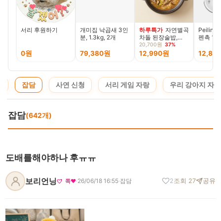
서리 후원하기
개미집 낙곱새 3인
하루특가
자연별곡
Peilin
분, 1.3kg, 2개
차돌 된장술밥,
펜촉 1세
210g, 2개 +황태
호환 2B 
20,700원
37%
콩나물 해장국밥,
입
0원
79,380원
12,990원
12,80
210g, 2개 + 소고
기 미역국밥, 210g,
2개
지
잡담
사연 신청
서리 게임 자랑
우리 강아지 자랑
잡담
(642개)
도배를해야하나 후ㅠㅠ
보리언닝
·
26/06/18 16:55
·
잡담
2
조회 27
공유
쪽❤️