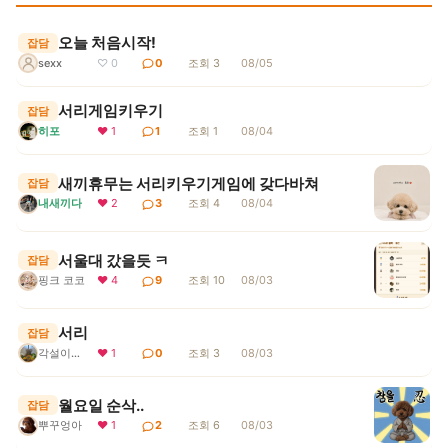
오늘 처음시작!
잡담
sexx
♡ 0
0
조회 3
08/05
서리게임키우기
잡담
히포
❤ 1
1
조회 1
08/04
새끼휴무는 서리키우기게임에 갖다바쳐
잡담
내새끼다
❤ 2
3
조회 4
08/04
서울대 갔을듯 ㅋ
잡담
핑크 코코
❤ 4
9
조회 10
08/03
서리
잡담
각설이지요
❤ 1
0
조회 3
08/03
월요일 순삭..
잡담
뿌꾸엉아
❤ 1
2
조회 6
08/03