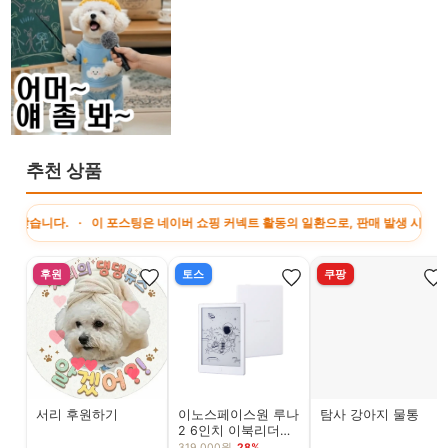
추천 상품
다. · 이 포스팅은 네이버 쇼핑 커넥트 활동의 일환으로, 판매 발생 시 수수료를 
후원
토스
쿠팡
서리 후원하기
이노스페이스원 루나
탐사 강아지 물통
2 6인치 이북리더기,
화이트, 1개
319,000원
28%