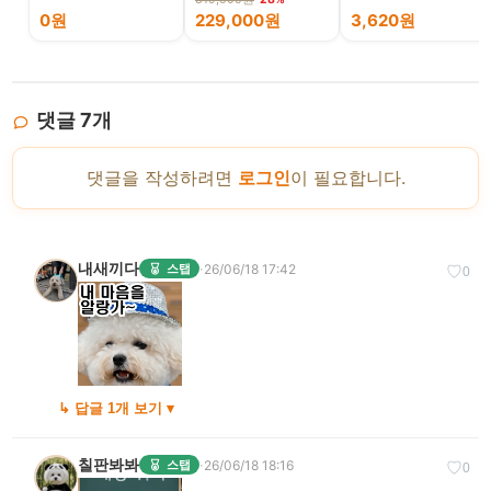
0원
229,000원
3,620원
댓글
7
개
댓글을 작성하려면
로그인
이 필요합니다.
내새끼다
·
26/06/18 17:42
스탭
♡
0
↳ 답글 1개 보기 ▾
칠판봐봐
·
26/06/18 18:16
스탭
♡
0