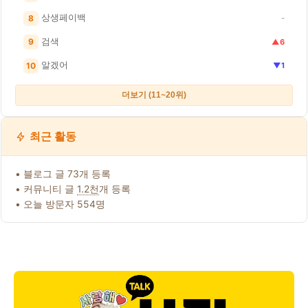
상생페이백
8
-
검색
9
▲6
알겠어
10
▼1
더보기 (11~20위)
최근 활동
• 블로그 글 73개 등록
• 커뮤니티 글
1.2천
개 등록
• 오늘 방문자 554명