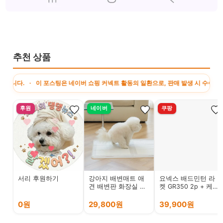
추천 상품
· 이 포스팅은 네이버 쇼핑 커넥트 활동의 일환으로, 판매 발생 시 수수료를 제공받습
후원
네이버
쿠팡
서리 후원하기
강아지 배변매트 애
요넥스 배드민턴 라
견 배변판 화장실 항
켓 GR350 2p + 케이
균 실리콘 퍼펙트토
스 세트
일렛2.0 싱글
0원
29,800원
39,900원