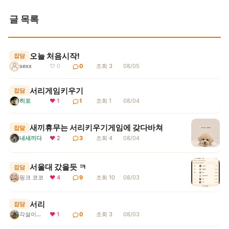
글 목록
오늘 처음시작!
잡담
sexx
♡ 0
0
조회 3
08/05
서리게임키우기
잡담
히포
❤ 1
1
조회 1
08/04
새끼휴무는 서리키우기게임에 갖다바쳐
잡담
내새끼다
❤ 2
3
조회 4
08/04
서울대 갔을듯 ㅋ
잡담
핑크 코코
❤ 4
9
조회 10
08/03
서리
잡담
각설이지요
❤ 1
0
조회 3
08/03