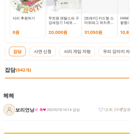
서리 후원하기
무전원 덴탈스파 구
[트래키] 카드형 스
HAMIL
강세정기 1세트 직
마트태그 위치추적
왕향기롭
수 수전직결 물치실
기 애플 에어태그
치간세정기
안드로이드 스마트
0원
20,000원
31,050원
10,80
태그
지
잡담
사연 신청
서리 게임 자랑
우리 강아지 자랑
잡담
(642개)
헤헤
보리언닝
·
26/06/18 16:14
·
잡담
1
조회 25
공유
쪽❤️