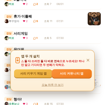
히포
❤ 2
2
조회 7
08/01
휴가 이틀째
잡담
뿌꾸엉아
❤ 2
5
조회 11
07/31
서리게임
잡담
히포
❤ 3
1
조회 5
07/30
무더위
잡담
히포
❤ 2
1
조회 7
07/30
앱 두 개 설치
✕
둘 다
쓰려면
둘 다 바로 연속
으로 누르세요! 하나
휴가시작 1일째..
만 깔고 기다리면 두 번째가 막혀요.
잡담
뿌꾸엉아
❤ 2
1
조회 6
07/30
서리 커뮤니티 앱
서리 키우기 게임 앱
서리키우기게임 상점 강화석 구매 수정
잡담
오늘 하루 안 보기
알겠쒀?
❤ 2
3
조회 12
07/30
형아!
잡담
유후눈나
❤ 3
3
조회 15
07/30