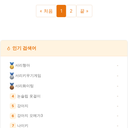
« 처음
1
2
끝 »
인기 검색어
서리형아
-
서리키우기게임
-
서리화이팅
-
논슬립 옷걸이
4
-
강아지
5
-
강아지 오메가3
6
-
나이키
7
-