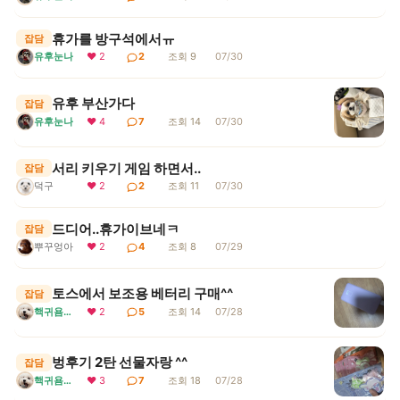
휴가를 방구석에서ㅠ
잡담
유후눈나
❤ 2
2
조회 9
07/30
유후 부산가다
잡담
유후눈나
❤ 4
7
조회 14
07/30
서리 키우기 게임 하면서..
잡담
덕구
❤ 2
2
조회 11
07/30
드디어..휴가이브네ㅋ
잡담
뿌꾸엉아
❤ 2
4
조회 8
07/29
토스에서 보조용 베터리 구매^^
잡담
핵귀욤서리
❤ 2
5
조회 14
07/28
벙후기 2탄 선물자랑 ^^
잡담
핵귀욤서리
❤ 3
7
조회 18
07/28