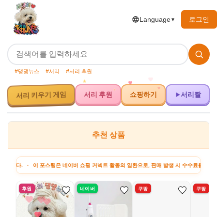
로그인
Language
▼
#댕댕뉴스
#서리
#서리 후원
서리 키우기 게임
서리 후원
쇼핑하기
서리짤
추천 상품
· 이 포스팅은 네이버 쇼핑 커넥트 활동의 일환으로, 판매 발생 시 수수료를 제공받습니다.
후원
네이버
쿠팡
쿠팡