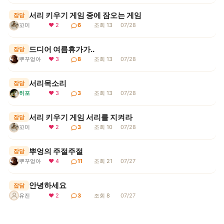
서리 키우기 게임 중에 잠오는 게임
잡담
꼬미
❤ 2
6
조회 13
07/28
드디어 여름휴가가..
잡담
뿌꾸엉아
❤ 3
8
조회 13
07/28
서리목소리
잡담
히포
❤ 3
3
조회 13
07/28
서리 키우기 게임 서리를 지켜라
잡담
꼬미
❤ 2
3
조회 10
07/28
뿌엉의 주절주절
잡담
뿌꾸엉아
❤ 4
11
조회 21
07/27
안녕하세요
잡담
❤ 2
3
조회 8
07/27
유진