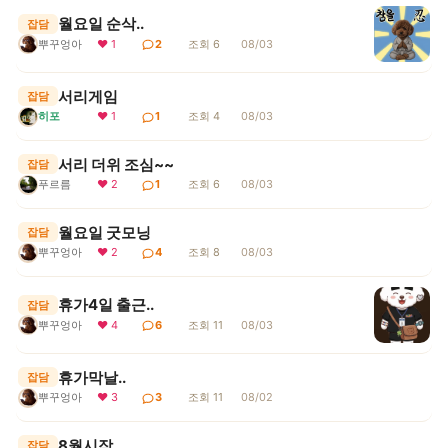
월요일 순삭..
잡담
뿌꾸엉아
❤ 1
2
조회 6
08/03
서리게임
잡담
히포
❤ 1
1
조회 4
08/03
서리 더위 조심~~
잡담
푸르름
❤ 2
1
조회 6
08/03
월요일 굿모닝
잡담
뿌꾸엉아
❤ 2
4
조회 8
08/03
휴가4일 출근..
잡담
뿌꾸엉아
❤ 4
6
조회 11
08/03
휴가막날..
잡담
뿌꾸엉아
❤ 3
3
조회 11
08/02
8월시작
잡담