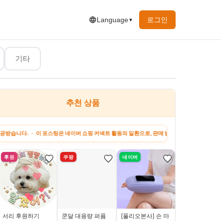
로그인
Language
▼
기타
추천 상품
하고 싶은 말
지원금 정보
강아지 팁
꿀팁&정보
 포스팅은 네이버 쇼핑 커넥트 활동의 일환으로, 판매 발생 시 수수료를 제공받습니다. · 이 
후원
쿠팡
네이버
쿠팡
서리 후원하기
쿤달 대용량 퍼퓸
[풀리오본사] 손 마
오타스 어글리 