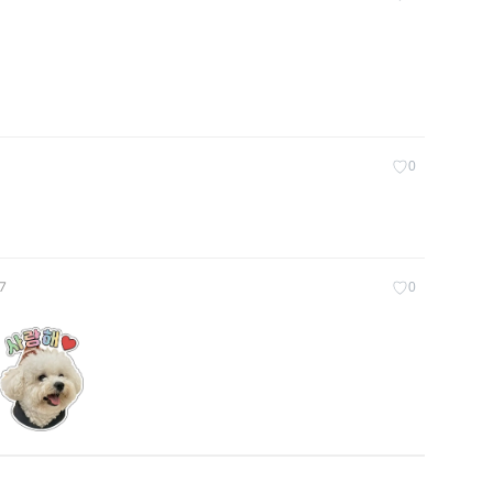
♡
0
♡
57
0