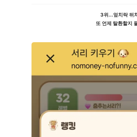
3위...엎치락 뒤
또 언제 탈환할지 몰