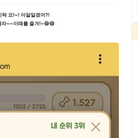
치락 요!~! 아알알겠어?!
라~~이때를 즐겨!~😆😄