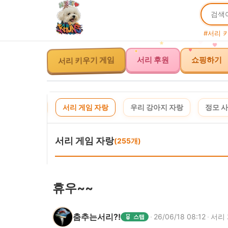
#서리 
서리 후원
쇼핑하기
서리 키우기 게임
사연 신청
서리 게임 자랑
우리 강아지 자랑
정모 
서리 게임 자랑
(255개)
휴우~~
춤추는서리?!
·
26/06/18 08:12
·
서리
스탭