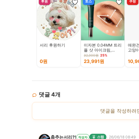
후원
토스
쿠팡
서리 후원하기
이자본 0.04MM 트리
애완견
플 샷 아이크림,
고양이
30ml, 1개
러쉬 
32,000원
25%
욕 및 
0원
23,991원
10,
개, 
댓글
4
개
댓글을 작성하려
춤추는서리?!
·
스탭
26/06/18 08:49
작성자