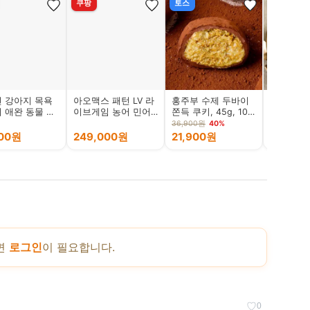
쿠팡
토스
토스
 강아지 목욕
아오맥스 패턴 LV 라
홍주부 수제 두바이
외갓집 소
 애완 동물 브
이브게임 농어 민어
쫀득 쿠키, 45g, 10
650g, 4
특수 실리콘 목
붉바리 외수질 낚시
개
36,900원
40%
40,000원
스크럽 제품, 1
대 B-69FT 4P
900원
249,000원
21,900원
16,980
파란색
면
로그인
이 필요합니다.
♡
0