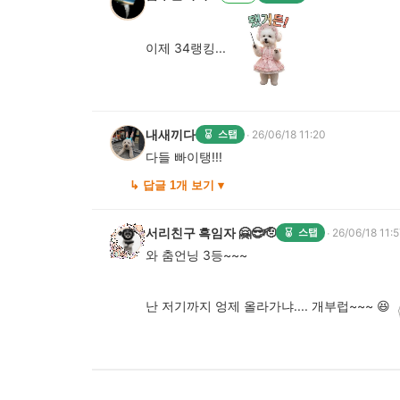
이제 34랭킹...
내새끼다
·
스탭
26/06/18 11:20
다들 빠이탱!!!
↳ 답글 1개 보기 ▾
서리친구 흑임자 🤗😎🫡
·
스탭
26/06/18 11:
와 춤언닝 3등~~~
난 저기까지 엉제 올라가냐.... 개부럽~~~ 😆