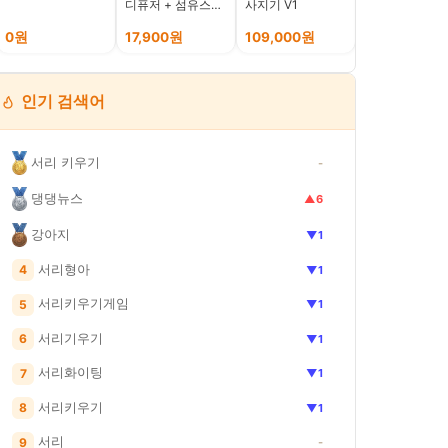
디퓨저 + 섬유스틱
사지기 V1
커즈
세트
0원
17,900원
109,000원
38,700원
인기 검색어
서리 키우기
-
댕댕뉴스
▲6
강아지
▼1
서리형아
4
▼1
서리키우기게임
5
▼1
서리기우기
6
▼1
서리화이팅
7
▼1
서리키우기
8
▼1
서리
9
-