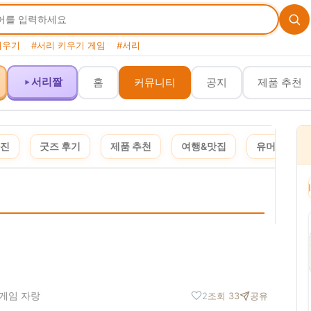
키우기
#서리 키우기 게임
#서리
서리짤
홈
커뮤니티
공지
제품 추천
사진
굿즈 후기
제품 추천
여행&맛집
유머&짤
이 포스팅은 쿠팡 파트너스 활동의 일환으로, 이에 따른 일정액의 수수료를 제공받습니다. · 이
 게임 자랑
2
조회 33
공유