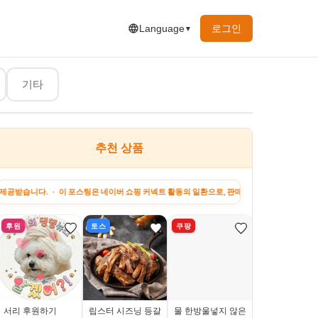
로그인
Language
▼
기타
추천 상품
하고 싶은 말
지원금 정보
강아지 팁
꿀팁&정보
이 포스팅은 네이버 쇼핑 커넥트 활동의 일환으로, 판매 발생 시 수수료를 제공받습니다. · 이
후원
토스
쿠팡
네이버
서리 후원하기
립스터 시즈닝 등갈
물 한방울넣지 않은
초경량 블루투스