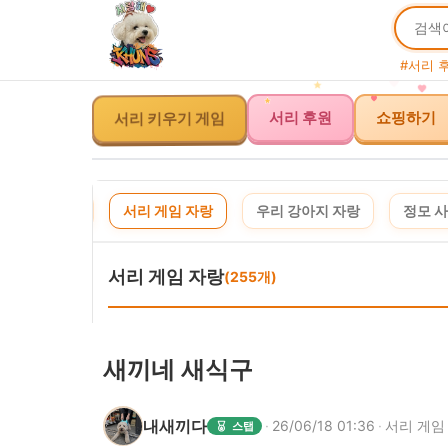
#서리 
서리 키우기 게임
서리 후원
쇼핑하기
사연 신청
서리 게임 자랑
우리 강아지 자랑
정모 
서리 게임 자랑
(255개)
새끼네 새식구
내새끼다
·
26/06/18 01:36
·
서리 게임
스탭