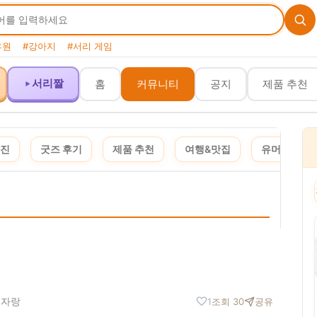
후원
#강아지
#서리 게임
서리짤
홈
커뮤니티
공지
제품 추천
사진
굿즈 후기
제품 추천
여행&맛집
유머&짤
이 포스팅은 쿠팡 파트너스 활동의 일환으로, 이에 따른 일정액의 수수료를 제공받습니다. · 
 자랑
1
조회 30
공유