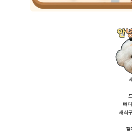
드
뼈다
새식구
절