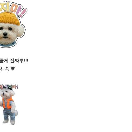
줄게 진짜루!!!
약-속 💚