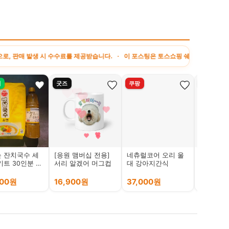
 수수료를 제공받습니다. · 이 포스팅은 토스쇼핑 쉐어링크 활동의 일환으로, 이에 
버
굿즈
쿠팡
쿠팡
 잔치국수 세
[응원 맴버십 전용]
네츄럴코어 오리 울
아이팔콘 4
키트 30인분 옛
서리 알겠어 머그컵
대 강아지간식
Google TV
소면3kg + 멸
214.8cm
수1kg
85U75,
900원
16,900원
37,000원
1,335,
문설치