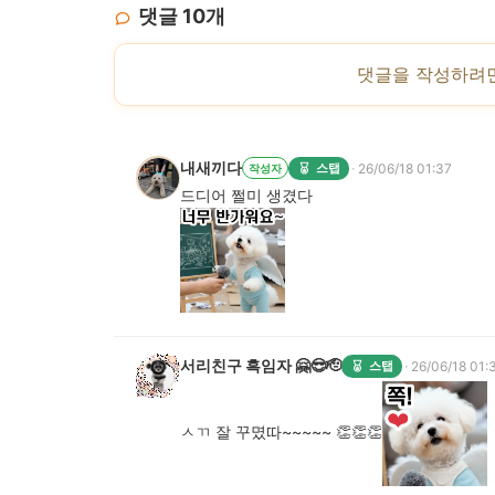
댓글
10
개
댓글을 작성하려
내새끼다
·
스탭
26/06/18 01:37
작성자
서리친구 흑임자 🤗😎🫡
·
스탭
26/06/18 01:
ㅅㄲ 잘 꾸몄따~~~~~ 👏👏👏