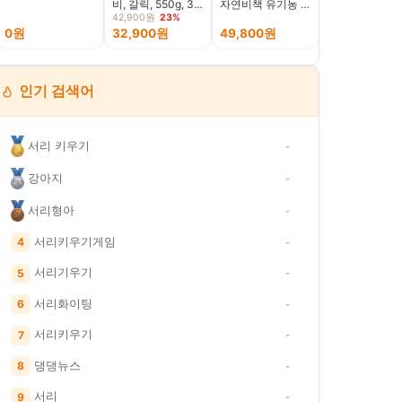
비, 갈릭, 550g, 3
자연비책 유기농 애
보드 휴대용 접
개
사비 스틱, 120개,
키보드 태블릿 
42,900원
23%
15g
0원
32,900원
49,800원
28,070원
인기 검색어
서리 키우기
-
강아지
-
서리형아
-
서리키우기게임
4
-
서리기우기
5
-
서리화이팅
6
-
서리키우기
7
-
댕댕뉴스
8
-
서리
9
-