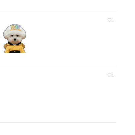
♡
1
?
♡
1