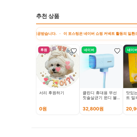
추천 상품
를 제공받습니다. · 이 포스팅은 네이버 쇼핑 커넥트 활동의 일환으로, 판매 발생 시
후원
네이버
네이
서리 후원하기
클린디 휴대용 무선
맛있는
칫솔살균기 윈디 블
트 밀
루
날국수
치진육
0원
32,800원
20,