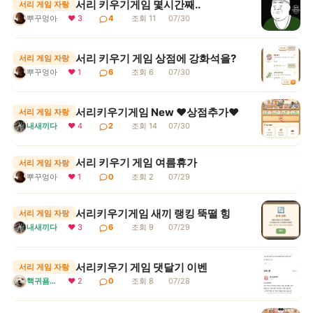
서리 키우기게임 몇시간째..
서리 게임 자랑
뿌꾸엉아
❤ 3
4
조회 11
07/30
서리 키우기 게임 상점에 강화석을?
서리 게임 자랑
뿌꾸엉아
❤ 1
6
조회 6
07/30
서리키우기게임 New ♥상점추가♥
서리 게임 자랑
내새끼다
❤ 4
2
조회 14
07/30
서리 키우기 게임 여름휴가
서리 게임 자랑
뿌꾸엉아
❤ 1
0
조회 2
07/29
서리키우기게임 새끼 랭킹 뚝떨 힝
서리 게임 자랑
내새끼다
❤ 3
6
조회 9
07/29
서리키우기 게임 댓달기 이벤
서리 게임 자랑
핵귀욤서리
❤ 2
0
조회 8
07/28