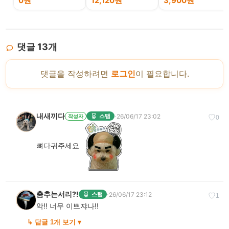
0원
12,120원
3,900원
댓글
13
개
댓글을 작성하려면
로그인
이 필요합니다.
내새끼다
·
26/06/17 23:02
스탭
작성자
♡
0
뼈다귀주세요
춤추는서리?!
·
26/06/17 23:12
스탭
♡
1
악!! 너무 이쁘쟈나!!
↳ 답글 1개 보기 ▾