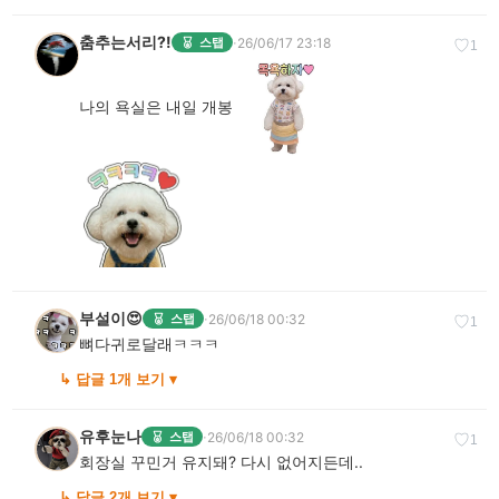
춤추는서리?!
·
26/06/17 23:18
스탭
♡
1
나의 욕실은 내일 개봉
부설이😍
·
26/06/18 00:32
스탭
♡
1
뼈다귀로달래ㅋㅋㅋ
↳ 답글 1개 보기 ▾
유후눈나
·
26/06/18 00:32
스탭
♡
1
회장실 꾸민거 유지돼? 다시 없어지든데..
↳ 답글 2개 보기 ▾