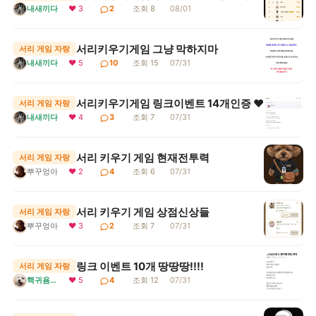
내새끼다
❤ 3
2
조회 8
08/01
서리키우기게임 그냥 막하지마
서리 게임 자랑
내새끼다
❤ 5
10
조회 15
07/31
서리키우기게임 링크이벤트 14개인증 ♥
서리 게임 자랑
내새끼다
❤ 4
3
조회 7
07/31
서리 키우기 게임 현재전투력
서리 게임 자랑
뿌꾸엉아
❤ 2
4
조회 6
07/31
서리 키우기 게임 상점신상들
서리 게임 자랑
뿌꾸엉아
❤ 3
2
조회 7
07/31
링크 이벤트 10개 땅땅땅!!!!
서리 게임 자랑
핵귀욤서리
❤ 5
4
조회 12
07/31