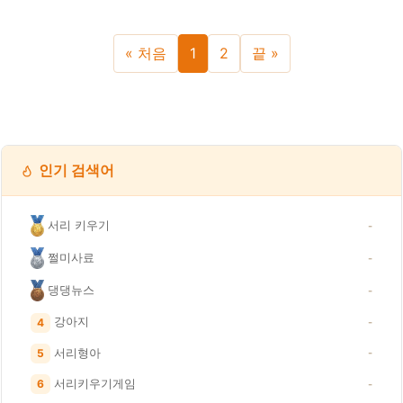
« 처음
1
2
끝 »
인기 검색어
서리 키우기
-
쩔미사료
-
댕댕뉴스
-
강아지
4
-
서리형아
5
-
서리키우기게임
6
-