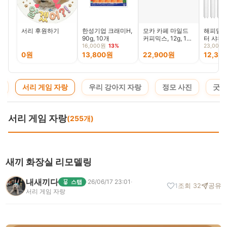
서리 후원하기
한성기업 크래미H,
모카 카페 마일드
해피달링 
90g, 10개
커피믹스, 12g, 170
터 샤워
개입, 1개
디 바나나
16,000원
13%
23,000
4P+리필
0원
13,800원
22,900원
12,37
청
서리 게임 자랑
우리 강아지 자랑
정모 사진
굿즈
서리 게임 자랑
(255개)
새끼 화장실 리모델링
내새끼다
·
26/06/17 23:01
·
스탭
1
조회 32
공유
서리 게임 자랑