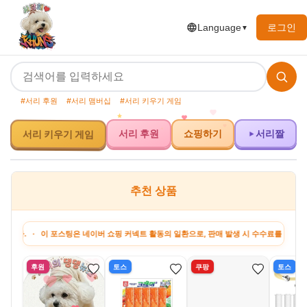
로그인
Language
▼
#서리 후원
#서리 맴버십
#서리 키우기 게임
서리 키우기 게임
서리 후원
쇼핑하기
서리짤
추천 상품
이 포스팅은 네이버 쇼핑 커넥트 활동의 일환으로, 판매 발생 시 수수료를 제공받습니다. · 
후원
토스
쿠팡
토스