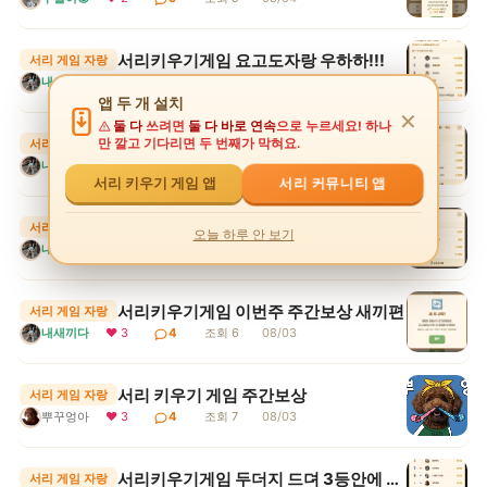
서리키우기게임 요고도자랑 우하하!!!
서리 게임 자랑
내새끼다
❤ 3
8
조회 6
08/04
앱 두 개 설치
✕
둘 다
쓰려면
둘 다 바로 연속
으로 누르세요! 하나
서리키우기게임 현재점수 파라라락팡팡 보통 1등
만 깔고 기다리면 두 번째가 막혀요.
서리 게임 자랑
내새끼다
❤ 3
4
조회 5
08/03
서리 커뮤니티 앱
서리 키우기 게임 앱
서리키우기게임 나따라잡아봐랏 히힛
서리 게임 자랑
오늘 하루 안 보기
내새끼다
❤ 3
4
조회 7
08/03
서리키우기게임 이번주 주간보상 새끼편
서리 게임 자랑
내새끼다
❤ 3
4
조회 6
08/03
서리 키우기 게임 주간보상
서리 게임 자랑
뿌꾸엉아
❤ 3
4
조회 7
08/03
서리키우기게임 두더지 드뎌 3등안에 들어땨
서리 게임 자랑