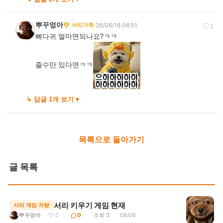
뿌꾸엉아
·
26/06/18 06:51
서리가족
♡
1
뼈다귀 얼마면되나요?ㅋㅋ
줄수만 있다면ㅋㅋ
↳ 답글 1개 보기 ▾
목록으로 돌아가기
글 목록
서리 키우기 게임 현재
서리 게임 자랑
뿌꾸엉아
♡ 0
0
조회 3
08/06