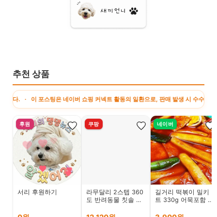
추천 상품
이 포스팅은 네이버 쇼핑 커넥트 활동의 일환으로, 판매 발생 시 수수료를 제공받습니다
후원
쿠팡
네이버
서리 후원하기
라무달리 2스텝 360
길거리 떡볶이 밀키
도 반려동물 칫솔 키
트 330g 어묵포함 만
트
수동떡볶이 만떡