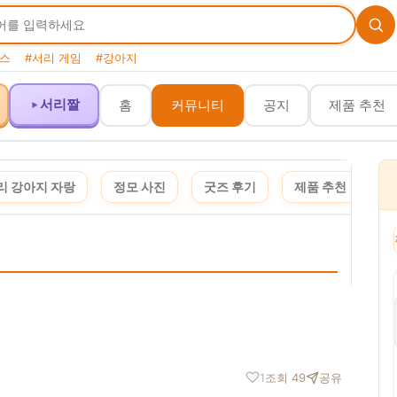
스
#서리 게임
#강아지
서리짤
홈
커뮤니티
공지
제품 추천
리 강아지 자랑
정모 사진
굿즈 후기
제품 추천
여
이 포스팅은 쿠팡 파트너스 활동의 일환으로, 이에 따른 일정액의 수수료를 제공받습니다. 
1
조회 49
공유