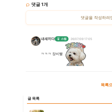
댓글
1
개
댓글을 작성하려
내새끼다
·
스탭
26/07/09 17:05
ㅋㅋㅋ 장비빨
목록으
글 목록