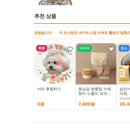
추천 상품
료를 제공받습니다. · 이 포스팅은 네이버 쇼핑 커넥트 활동의 일환으로, 판매 발생
후원
네이버
토스
서리 후원하기
풍심당 호롱칩 수제
삼진어
현미 누룽지 과자 칩
어묵, 
(3팩, 5팩) 옛날과자,
24,00
사무실간식, 쌀과자
0원
7,400원
20,