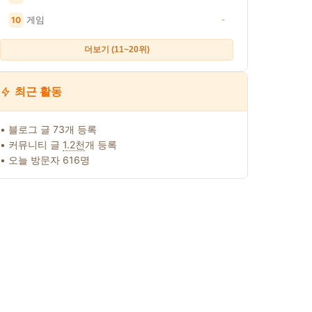
게임
10
-
더보기 (11~20위)
 따른 일정액의 수수료를 제공받습니다. · 이 포스팅은 쿠팡 파트너스 활동의 일환으
최근 활동
네이버
쿠팡
네이버
• 블로그 글 73개 등록
• 커뮤니티 글
1.2천
개 등록
• 오늘 방문자 616명
미국 아마존
[N배송] 자연별곡 깊
한국다이와 PX 100P
스웨그키 나이
 동일성분)
고 진한 해물탕 620g
쭈꾸미 갑오징어 문
테빌라이저 
 오딘펫
어 광어 외수질 베이
 3개, 강아지
트릴 드랙음
0원
14,990원
99,000원
15,000원
래 소변 오
새 제거 소
이, 3개,