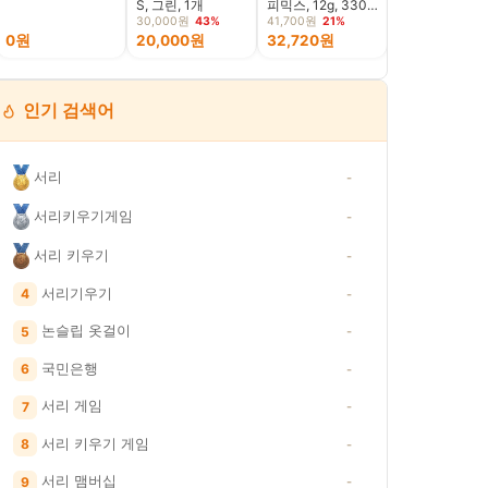
S, 그린, 1개
피믹스, 12g, 330
개입, 1개
30,000원
43%
41,700원
21%
0원
20,000원
32,720원
4,900원
인기 검색어
서리
-
서리키우기게임
-
서리 키우기
-
서리기우기
4
-
논슬립 옷걸이
5
-
국민은행
6
-
서리 게임
7
-
서리 키우기 게임
8
-
서리 맴버십
9
-