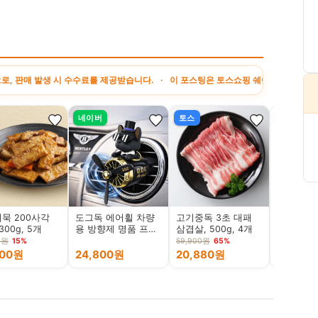
 시 수수료를 제공받습니다. · 이 포스팅은 토스쇼핑 쉐어링크 활동의 일환으로, 이에
네이버
토스
쿠팡
묵 200사각
도그독 에어휠 차량
고기중독 3초 대패
(탈취제 
300g, 5개
용 방향제 명품 프로
삼겹살, 500g, 4개
판매 1위
펠러 고급 자동차 불
휴매니존
0원
15%
59,900원
65%
독 비행기 디퓨저 블
300ml ,
400원
24,800원
20,880원
42,00
랙체리
고양이 모
줌 배변냄
취제 스프레
300ml